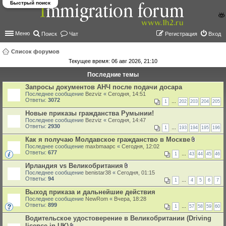
Быстрый поиск
Меню
Поиск
Чат
Регистрация
Вход
Список форумов
Текущее время: 06 авг 2026, 21:10
ои
Последние темы
ск
Запросы документов АНЧ после подачи досара
Последнее сообщение
Bezviz
«
Сегодня, 14:51
Ответы:
3072
1
…
202
203
204
205
Новые приказы гражданства Румынии!
Последнее сообщение
Bezviz
«
Сегодня, 14:47
Ответы:
2930
1
…
193
194
195
196
Как я получаю Молдавское гражданство в Москве
В
Последнее сообщение
maxbmaapc
«
Сегодня, 12:02
л
Ответы:
677
1
…
43
44
45
46
о
ж
Ирландия vs Великобритания
е
В
Последнее сообщение
benistar38
«
Сегодня, 01:15
н
л
Ответы:
94
1
…
4
5
6
7
и
о
я
ж
Выход приказа и дальнейшие действия
е
Последнее сообщение
NewRom
«
Вчера, 18:28
н
Ответы:
899
1
…
57
58
59
60
и
я
Водительское удостоверение в Великобритании (Driving
licence in UK)