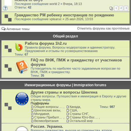
В
Последнее сообщение
world 2
«
Вчера, 18:13
л
Ответы:
42
1
2
3
о
ж
Гражданство РМ ребенку иностранцев по рождению
е
Последнее сообщение
vpisaruc
«
25 июл 2026, 13:03
н
и
я
Отметить форумы как прочтённые
Активные темы
Общий раздел
Работа форума 1h2.ru
Правила форума. Вопросы модераторам и администратору.
Предложения и отзывы по усовершенствованию
Темы:
67
FAQ по ВНЖ, ПМЖ и гражданству от участников
форума
Путеводитель по наиболее часто задаваемым вопросам по
ВНЖ, ПМЖ и гражданству.
Темы:
35
Иммиграционные форумы | Immigration forums
Другие страны и вопросы Шенгена
Общие вопросы. Путешествия и иммиграция в Европу и другие
страны мира.
Подфорумы
Общие вопросы о жизни и адаптации в ЕС
,
Канада
,
Темы:
987
Шенгенские визы
,
США
,
Молдавия
,
Страны СНГ
,
Страны Прибалтики: Латвия‚ Литва‚ Эстония
,
Страны Юго-Восточной Азии
,
Великобритания
Остальной мир
Россия. Украина.
Вопросы гражданства, выхода из гражданства, второе