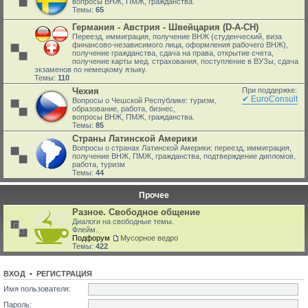
вопросы ВНЖ, ПМЖ, гражданства.
Темы:
65
Германия - Австрия - Швейцария (D-A-CH)
Переезд, иммиграция, получение ВНЖ (студенческий, виза
финансово-независимого лица, оформления рабочего ВНЖ),
получение гражданства, сдача на права, открытие счета,
получение карты мед. страхования, поступление в ВУЗы, сдача
экзаменов по немецкому языку.
Темы:
110
Чехия
При поддержке:
✔ EuroConsult
Вопросы о Чешской Республике: туризм,
образование, работа, бизнес,
вопросы ВНЖ, ПМЖ, гражданства.
Темы:
85
Страны Латинской Америки
Вопросы о странах Латинской Америки: переезд, иммиграция,
получение ВНЖ, ПМЖ, гражданства, подтверждение дипломов,
работа, туризм
Темы:
44
Прочее
Разное. Свободное общение
Диалоги на свободные темы.
Флейм.
Подфорум
Мусорное ведро
Темы:
422
ВХОД
•
РЕГИСТРАЦИЯ
Имя пользователя:
Пароль: