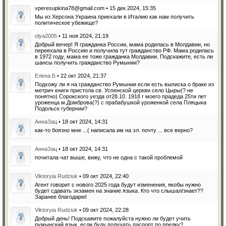
vperesupkina78@gmail.com • 15 дек 2024, 15:35
Мы из Херсона Украина приехали в Италию как нам получить
политическое убежище?
olya2005
• 11 ноя 2024, 21:19
Добрый вечер! Я гражданка России, мама родилась в Молдавии, но
переехала в Россию и получила тут гражданство РФ. Мама родилась
в 1972 году, мама ее тоже гражданка Молдавии. Подскажите, есть ли
шансы получить гражданство Румынии?
Елена Б
• 22 окт 2024, 21:37
Подхожу ли я на гражданство Румынии если есть выписка о браке из
метрич книги пристола св. Успенской церкви село Цыры(? не
понятно) Сорокского уезда от28.10. 1918 г моего прадеда 25ти лет
уроженца м.Домброва(?) с прабабушкой уроженкой села Пляцыка
Подольск губернии?
АннаЗац
• 18 окт 2024, 14:31
как-то боязно мне ...( написала им на эл. почту ... все верно?
АннаЗац
• 18 окт 2024, 14:31
почитала чат выше, вижу, что не одна с такой проблемой
Viktoryia Rudziuk
• 09 окт 2024, 22:40
Агент говорит с нового 2025 года будут изменения, якобы нужно
будет сдавать экзамен на знание языка. Кто что слышал/знает??
Заранее благодарю!
Viktoryia Rudziuk
• 09 окт 2024, 22:28
Добрый день! Подскажите пожалуйста нужно ли будет учить
румынский язык, если буду получать паспорт по предку?