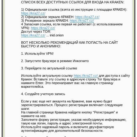
СПИСОК ВСЕХ ДОСТУПНЫХ ССЫЛОК ДЛЯ ВХОДА НА KRAKЕN:
1) Официальная ссылка (взята из инструкции с площадки КРАКEН):
https://kra27.cz/
2) Официальное зеркалo КРАКЕH:
https://kra27.cz/
3) Резервное зеркалo КРАКЕH:
https://kra27.cz/
4 Запасная ссылка, если первая не работает (с использованием
VPN):
https://kra27.cz/
Доступ через TOR:
https://kra27.cz/
... inid.onion
ВОТ НЕСКОЛЬКО РЕКОМЕНДАЦИЙ КАК ПОПАСТЬ НА САЙТ
БЫСТРО И АНОНИМНО:
1. Используйте VPN!
2. Запустите браузере в режиме Инкогнито
3. Перейдите по актуальной ссылке
Используйте актуальную ссылку
https://kra27.cz/
для доступа к сайту
Кракен: Вставьте эту ссылку в адресную строку Tor браузера и
нажмите Enter. Это перенаправит вас на главную страницу
маркетплейса.
4. Создайте учетную запись
Если у вас еще нет аккаунта на Кракене, вам нужно будет
зарегистрироваться. Процесс регистрации включает следующие
шаги:
На главной странице Кракена найдите кнопку “Регистрация” и
нажмите на нее.
Заполните форму регистрации, указав необходимую информацию,
такую как логин, пароль и адрес электронной почты.
Используйте надежный пароль и включите двухфакторную
аутентификацию для дополнительной безопасности.