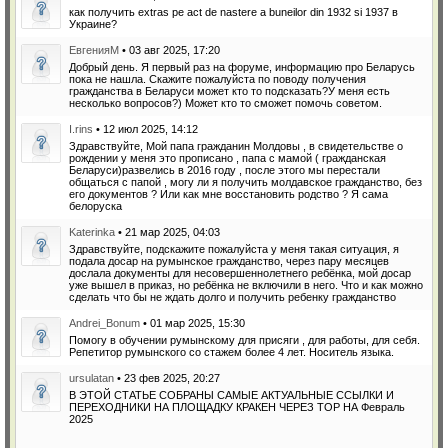
как получить extras pe act de nastere a buneilor din 1932 si 1937 в
Украине?
ЕвгенияМ
• 03 авг 2025, 17:20
Добрый день. Я первый раз на форуме, информацию про Беларусь
пока не нашла. Скажите пожалуйста по поводу получения
гражданства в Беларуси может кто то подсказать?У меня есть
несколько вопросов?) Может кто то сможет помочь советом.
I.rins
• 12 июл 2025, 14:12
Здравствуйте, Мой папа гражданин Молдовы , в свидетельстве о
рождении у меня это прописано , папа с мамой ( гражданская
Беларуси)развелись в 2016 году , после этого мы перестали
общаться с папой , могу ли я получить молдавское гражданство, без
его документов ? Или как мне восстановить родство ? Я сама
белоруска
Katerinka
• 21 мар 2025, 04:03
Здравствуйте, подскажите пожалуйста у меня такая ситуация, я
подала досар на румынское гражданство, через пару месяцев
дослала документы для несовершеннолетнего ребёнка, мой досар
уже вышел в приказ, но ребёнка не включили в него. Что и как можно
сделать что бы не ждать долго и получить ребенку гражданство
Andrei_Bonum
• 01 мар 2025, 15:30
Помогу в обучении румынскому для присяги , для работы, для себя.
Репетитор румынского со стажем более 4 лет. Носитель языка.
ursulatan
• 23 фев 2025, 20:27
В ЭТОЙ СТАТЬЕ СОБРАНЫ САМЫЕ АКТУАЛЬНЫЕ ССЫЛКИ И
ПЕРЕХОДНИКИ НА ПЛОЩАДКУ КРАКЕН ЧЕРЕЗ ТОР НА Февраль
2025