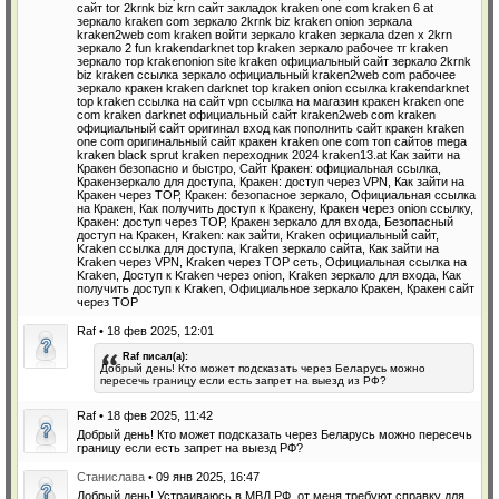
сайт tor 2krnk biz krn сайт закладок kraken one com kraken 6 at
зеркало kraken com зеркало 2krnk biz kraken onion зеркала
kraken2web com kraken войти зеркало kraken зеркала dzen х 2krn
зеркало 2 fun krakendarknet top kraken зеркало рабочее тг kraken
зеркало тор krakenonion site kraken официальный сайт зеркало 2krnk
biz kraken ссылка зеркало официальный kraken2web com рабочее
зеркало кракен kraken darknet top kraken onion ссылка krakendarknet
top kraken ссылка на сайт vpn ссылка на магазин кракен kraken one
com kraken darknet официальный сайт kraken2web com kraken
официальный сайт оригинал вход как пополнить сайт кракен kraken
one com оригинальный сайт кракен kraken one com топ сайтов mega
kraken black sprut kraken переходник 2024 kraken13.at Как зайти на
Кракен безопасно и быстро, Сайт Кракен: официальная ссылка,
Кракензеркало для доступа, Кракен: доступ через VPN, Как зайти на
Кракен через ТОР, Кракен: безопасное зеркало, Официальная ссылка
на Кракен, Как получить доступ к Кракену, Кракен через onion ссылку,
Кракен: доступ через ТОР, Кракен зеркало для входа, Безопасный
доступ на Кракен, Kraken: как зайти, Kraken официальный сайт,
Kraken ссылка для доступа, Kraken зеркало сайта, Как зайти на
Kraken через VPN, Kraken через ТОР сеть, Официальная ссылка на
Kraken, Доступ к Kraken через onion, Kraken зеркало для входа, Как
получить доступ к Kraken, Официальное зеркало Кракен, Кракен сайт
через ТОР
Raf • 18 фев 2025, 12:01
Raf писал(а):
Добрый день! Кто может подсказать через Беларусь можно
пересечь границу если есть запрет на выезд из РФ?
Raf • 18 фев 2025, 11:42
Добрый день! Кто может подсказать через Беларусь можно пересечь
границу если есть запрет на выезд РФ?
Станислава
• 09 янв 2025, 16:47
Добрый день! Устраиваюсь в МВД РФ, от меня требуют справку для