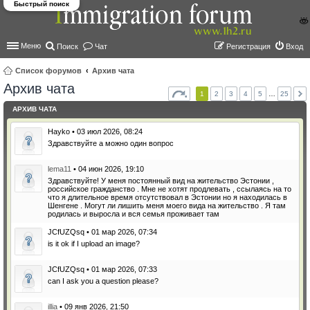
Быстрый поиск
Меню
Поиск
Чат
Регистрация
Вход
Список форумов
Архив чата
Архив чата
ои
1
2
3
4
5
…
25
ск
АРХИВ ЧАТА
Hayko • 03 июл 2026, 08:24
Здравствуйте а можно один вопрос
lema11
• 04 июн 2026, 19:10
Здравствуйте! У меня постоянный вид на жительство Эстонии ,
российское гражданство . Мне не хотят продлевать , ссылаясь на то
что я длительное время отсутствовал в Эстонии но я находилась в
Шенгене . Могут ли лишить меня моего вида на жительство . Я там
родилась и выросла и вся семья проживает там
JCfUZQsq • 01 мар 2026, 07:34
is it ok if I upload an image?
JCfUZQsq • 01 мар 2026, 07:33
can I ask you a question please?
illia
• 09 янв 2026, 21:50