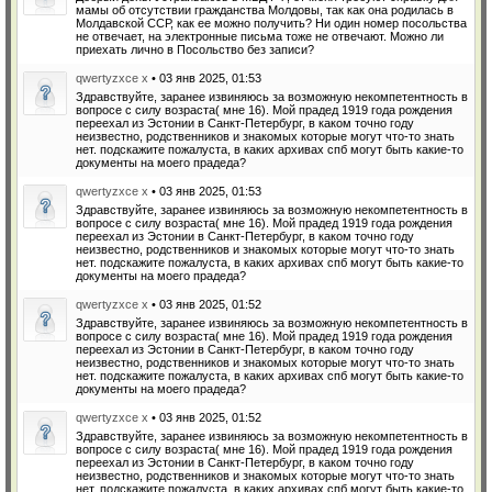
мамы об отсутствии гражданства Молдовы, так как она родилась в
Молдавской ССР, как ее можно получить? Ни один номер посольства
не отвечает, на электронные письма тоже не отвечают. Можно ли
приехать лично в Посольство без записи?
qwertyzxce x
• 03 янв 2025, 01:53
Здравствуйте, заранее извиняюсь за возможную некомпетентность в
вопросе с силу возраста( мне 16). Мой прадед 1919 года рождения
переехал из Эстонии в Санкт-Петербург, в каком точно году
неизвестно, родственников и знакомых которые могут что-то знать
нет. подскажите пожалуста, в каких архивах спб могут быть какие-то
документы на моего прадеда?
qwertyzxce x
• 03 янв 2025, 01:53
Здравствуйте, заранее извиняюсь за возможную некомпетентность в
вопросе с силу возраста( мне 16). Мой прадед 1919 года рождения
переехал из Эстонии в Санкт-Петербург, в каком точно году
неизвестно, родственников и знакомых которые могут что-то знать
нет. подскажите пожалуста, в каких архивах спб могут быть какие-то
документы на моего прадеда?
qwertyzxce x
• 03 янв 2025, 01:52
Здравствуйте, заранее извиняюсь за возможную некомпетентность в
вопросе с силу возраста( мне 16). Мой прадед 1919 года рождения
переехал из Эстонии в Санкт-Петербург, в каком точно году
неизвестно, родственников и знакомых которые могут что-то знать
нет. подскажите пожалуста, в каких архивах спб могут быть какие-то
документы на моего прадеда?
qwertyzxce x
• 03 янв 2025, 01:52
Здравствуйте, заранее извиняюсь за возможную некомпетентность в
вопросе с силу возраста( мне 16). Мой прадед 1919 года рождения
переехал из Эстонии в Санкт-Петербург, в каком точно году
неизвестно, родственников и знакомых которые могут что-то знать
нет. подскажите пожалуста, в каких архивах спб могут быть какие-то