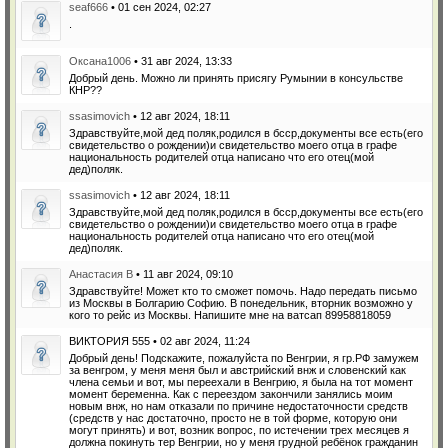
seaf666
• 01 сен 2024, 02:27
.
Оксана1006
• 31 авг 2024, 13:33
Добрый день. Можно ли принять присягу Румынии в консульстве
КНР??
ssasimovich
• 12 авг 2024, 18:11
Здравствуйте,мой дед поляк,родился в бсср,документы все есть(его
свидетельство о рождении)и свидетельство моего отца в графе
национальность родителей отца написано что его отец(мой
дед)поляк.
ssasimovich
• 12 авг 2024, 18:11
Здравствуйте,мой дед поляк,родился в бсср,документы все есть(его
свидетельство о рождении)и свидетельство моего отца в графе
национальность родителей отца написано что его отец(мой
дед)поляк.
Анастасия В
• 11 авг 2024, 09:10
Здравствуйте! Может кто то сможет помочь. Надо передать письмо
из Москвы в Болгарию Софию. В понедельник, вторник возможно у
кого то рейс из Москвы. Напишите мне на ватсап 89958818059
ВИКТОРИЯ 555 • 02 авг 2024, 11:24
Добрый день! Подскажите, пожалуйста по Венгрии, я гр.РФ замужем
за венгром, у меня меня был и австрийский внж и словенский как
члена семьи и вот, мы переехали в Венгрию, я была на тот момент
момент беременна. Как с переездом закончили занялись моим
новым внж, но нам отказали по причине недостаточности средств
(средств у нас достаточно, просто не в той форме, которую они
могут принять) и вот, возник вопрос, по истечении трех месяцев я
должна покинуть тер Венгрии, но у меня грудной ребёнок гражданин