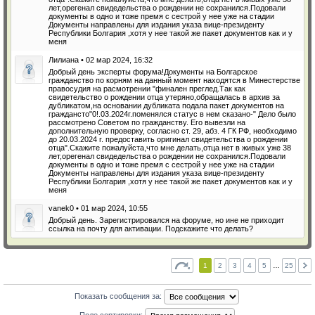
лет,орегенал свидедельства о рождении не сохранился.Подовали
документы в одно и тоже премя с сестрой у нее уже на стадии
Документы направлены для издания указа вице-президенту
Республики Болгария ,хотя у нее такой же пакет документов как и у
меня
Лилиана • 02 мар 2024, 16:32
Добрый день эксперты форума!Документы на Болгарское
гражданство по корням на данный момент находятся в Минестерстве
правосудия на расмотрении "финален преглед.Так как
свидетельство о рождении отца утеряно,обращалась в архив за
дубликатом,на основании дубликата подала пакет документов на
граждансто"0!.03.2024г.поменялся статус в нем сказано-" Дело было
рассмотрено Советом по гражданству. Его вывезли на
дополнительную проверку, согласно ст. 29, абз. 4 ГК РФ, необходимо
до 20.03.2024 г. предоставить оригинал свидетельства о рождении
отца".Скажите пожалуйста,что мне делать,отца нет в живых уже 38
лет,орегенал свидедельства о рождении не сохранился.Подовали
документы в одно и тоже премя с сестрой у нее уже на стадии
Документы направлены для издания указа вице-президенту
Республики Болгария ,хотя у нее такой же пакет документов как и у
меня
vanek0 • 01 мар 2024, 10:55
Добрый день. Зарегистрировался на форуме, но ине не приходит
ссылка на почту для активации. Подскажите что делать?
1
2
3
4
5
…
25
Показать сообщения за: