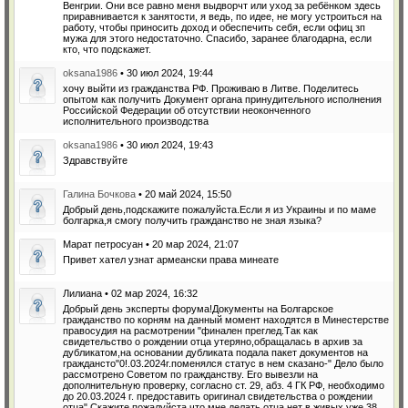
Венгрии. Они все равно меня выдворчт или уход за ребёнком здесь
приравнивается к занятости, я ведь, по идее, не могу устроиться на
работу, чтобы приносить доход и обеспечить себя, если офиц зп
мужа для этого недостаточно. Спасибо, заранее благодарна, если
кто, что подскажет.
oksana1986
• 30 июл 2024, 19:44
хочу выйти из гражданства РФ. Проживаю в Литве. Поделитесь
опытом как получить Документ органа принудительного исполнения
Российской Федерации об отсутствии неоконченного
исполнительного производства
oksana1986
• 30 июл 2024, 19:43
Здравствуйте
Галина Бочкова
• 20 май 2024, 15:50
Добрый день,подскажите пожалуйста.Если я из Украины и по маме
болгарка,я смогу получить гражданство не зная языка?
Марат петросуан • 20 мар 2024, 21:07
Привет хател узнат армеански права минеате
Лилиана • 02 мар 2024, 16:32
Добрый день эксперты форума!Документы на Болгарское
гражданство по корням на данный момент находятся в Минестерстве
правосудия на расмотрении "финален преглед.Так как
свидетельство о рождении отца утеряно,обращалась в архив за
дубликатом,на основании дубликата подала пакет документов на
граждансто"0!.03.2024г.поменялся статус в нем сказано-" Дело было
рассмотрено Советом по гражданству. Его вывезли на
дополнительную проверку, согласно ст. 29, абз. 4 ГК РФ, необходимо
до 20.03.2024 г. предоставить оригинал свидетельства о рождении
отца".Скажите пожалуйста,что мне делать,отца нет в живых уже 38