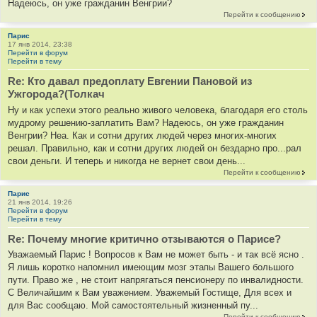
Надеюсь, он уже гражданин Венгрии?
Перейти к сообщению
Парис
17 янв 2014, 23:38
Перейти в форум
Перейти в тему
Re: Кто давал предоплату Евгении Пановой из
Ужгорода?(Толкач
Ну и как успехи этого реально живого человека, благодаря его столь
мудрому решению-заплатить Вам? Надеюсь, он уже гражданин
Венгрии? Неа. Как и сотни других людей через многих-многих
решал. Правильно, как и сотни других людей он бездарно про...рал
свои деньги. И теперь и никогда не вернет свои день...
Перейти к сообщению
Парис
21 янв 2014, 19:26
Перейти в форум
Перейти в тему
Re: Почему многие критично отзываются о Парисе?
Уважаемый Парис ! Вопросов к Вам не может быть - и так всё ясно .
Я лишь коротко напомнил имеющим мозг этапы Вашего большого
пути. Право же , не стоит напрягаться пенсионеру по инвалидности.
С Величайшим к Вам уважением. Уважемый Гостище, Для всех и
для Вас сообщаю. Мой самостоятельный жизненный пу...
Перейти к сообщению