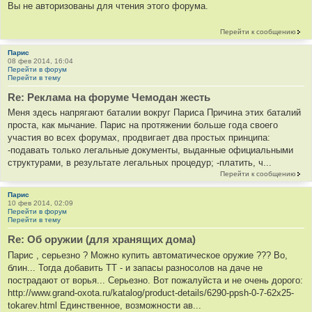
Вы не авторизованы для чтения этого форума.
Перейти к сообщению
Парис
08 фев 2014, 16:04
Перейти в форум
Перейти в тему
Re: Реклама на форуме Чемодан жесть
Меня здесь напрягают баталии вокруг Париса Причина этих баталий
проста, как мычание. Парис на протяжении больше года своего
участия во всех форумах, продвигает два простых принципа:
-подавать только легальные документы, выданные официальными
структурами, в результате легальных процедур; -платить, ч...
Перейти к сообщению
Парис
10 фев 2014, 02:09
Перейти в форум
Перейти в тему
Re: Об оружии (для хранящих дома)
Парис , серьезно ? Можно купить автоматическое оружие ??? Во,
блин... Тогда добавить ТТ - и запасы разносолов на даче не
пострадают от ворья... Серьезно. Вот пожалуйста и не очень дорого:
http://www.grand-oxota.ru/katalog/product-details/6290-ppsh-0-7-62x25-
tokarev.html Единственное, возможности ав...