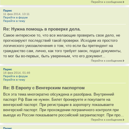
Перейти к сообщению
Парис
11 фев 2014, 13:11
Перейти в форум
Перейти в тему
Re: Нужна помощь в проверке дела.
Самое интересное то, что все желающие проверить свое дело, не
прогнозируют последствий такой проверки. Исходим из простого
логического умозаключения о том, что если бы претендент на
гражданство сам, лично, как того требует закон, подал документы,
то мог бы во-первых, быть уверенным, что его документ...
Перейти к сообщению
Парис
16 фев 2014, 01:46
Перейти в форум
Перейти в тему
Re: В Европу с Венгерским паспортом
Вся эта тема многократно обсуждена и разобрана. Внутренний
паспорт Рф Вам не нужен. Билет бронируете и покупаете на
венгерский паспорт. При регистрации в аэропорту показываете
венгерский паспорт. При прохождении пограничного контроля при
выезде из России показываете российский загранпаспорт. При про...
Перейти к сообщению
Парис