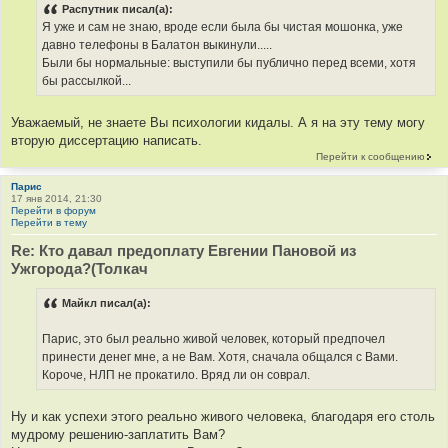
Распутник писал(а):
Я уже и сам не знаю, вроде если была бы чистая мошонка, уже
давно телефоны в Балатон выкинули.....
Были бы нормальные: выступили бы публично перед всеми, хотя
бы рассылкой...
Уважаемый, не знаете Вы психологии кидалы. А я на эту тему могу
вторую диссертацию написать.
Перейти к сообщению
Парис
17 янв 2014, 21:30
Перейти в форум
Перейти в тему
Re: Кто давал предоплату Евгении Пановой из
Ужгорода?(Толкач
Майкл писал(а):
Парис, это был реально живой человек, который предпочел
принести денег мне, а не Вам. Хотя, сначала общался с Вами.
Короче, НЛП не прокатило. Вряд ли он соврал.
Ну и как успехи этого реально живого человека, благодаря его столь
мудрому решению-заплатить Вам?