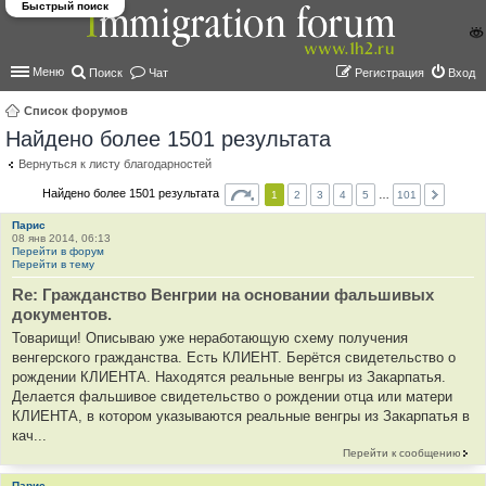
Быстрый поиск
Меню
Поиск
Чат
Регистрация
Вход
Список форумов
Найдено более 1501 результата
ои
ск
Вернуться к листу благодарностей
Найдено более 1501 результата
1
2
3
4
5
…
101
Парис
08 янв 2014, 06:13
Перейти в форум
Перейти в тему
Re: Гражданство Венгрии на основании фальшивых
документов.
Товарищи! Описываю уже неработающую схему получения
венгерского гражданства. Есть КЛИЕНТ. Берётся свидетельство о
рождении КЛИЕНТА. Находятся реальные венгры из Закарпатья.
Делается фальшивое свидетельство о рождении отца или матери
КЛИЕНТА, в котором указываются реальные венгры из Закарпатья в
кач...
Перейти к сообщению
Парис