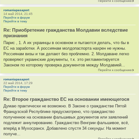
Перейти к сообщению
romaniapasaport
14 май 2014, 21:45
Перейти в форум
Перейти в тему
Re: Приобретение гражданства Молдавии вследствие
признания
Парис , 1. А их украинцы в основном и пытаются делать, что бы в
ЕС на заработки. А россиянам молдопаспорта нахрен не нужны.
Россиянам визы и так делают без проблемно. 2. Молдаване легко
проверяют украинские документы, т.к. это регламентируется
Законом по которому проверка документов между Молдавией...
Перейти к сообщению
romaniapasaport
22 май 2014, 17:29
Перейти в форум
Перейти в тему
Re: Второе гражданство ЕС на основании имеющегося
Думаю практически не возможно. В Законе о гражданстве Пятой
Французской Республике предусмотрено, что гражданство
полученное на основании фальшивых документов или заявлений
подлежит аннулированию. Гражданство Венгрии фальшивое, всё,
вперёд в Мухосранск. Добавлено спустя 34 секунды: На момент
получе...
Перейти к сообщению