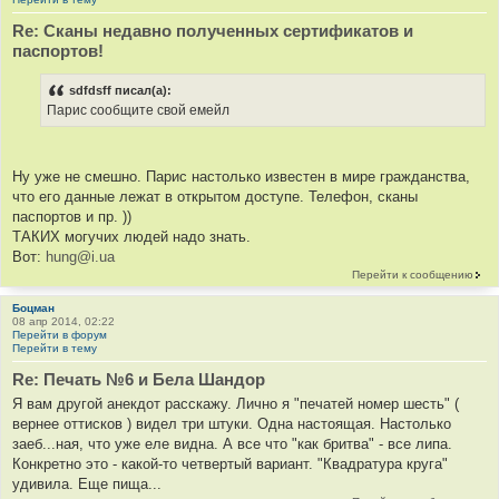
Re: Сканы недавно полученных сертификатов и
паспортов!
sdfdsff писал(а):
Парис сообщите свой емейл
Ну уже не смешно. Парис настолько известен в мире гражданства,
что его данные лежат в открытом доступе. Телефон, сканы
паспортов и пр. ))
ТАКИХ могучих людей надо знать.
Вот:
hung@i.ua
Перейти к сообщению
Боцман
08 апр 2014, 02:22
Перейти в форум
Перейти в тему
Re: Печать №6 и Бела Шандор
Я вам другой анекдот расскажу. Лично я "печатей номер шесть" (
вернее оттисков ) видел три штуки. Одна настоящая. Настолько
заеб...ная, что уже еле видна. А все что "как бритва" - все липа.
Конкретно это - какой-то четвертый вариант. "Квадратура круга"
удивила. Еще пища...