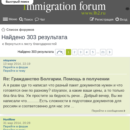
Быстрый поиск
Меню
Поиск
Чат
Регистрация
Вход
Список форумов
Найдено 303 результата
ои
ск
Вернуться к листу благодарностей
Найдено 303 результата
1
2
3
4
5
…
21
stoyanov
13 мар 2014, 22:19
Перейти в форум
Перейти в тему
Re: Гражданство Болгарии. Помощь в получении
А я разве где то написал что разный пакет документов нужен и что
готовятся они по разному? stoyanov, а какие ваши цены, а то только
бла бла бла. Уж простите за бедность речи... Добрый вечер, Вы же
написали что...........Есть сложности в подготовки документов для
россиян и соответсвенно для нас эти ...
Перейти к сообщению
HunMow
31 мар 2014, 20:28
Перейти в форум
Перейти в тему