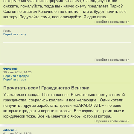
оскорбления участников форума. Спасибо, я аплодирую стоя!
скажите, пожалуйста, тогда вы - какую схему предлагает Парис?
Сам он не ответил Конечно он не ответил - кто ж будет палить всю
контору. Подумайте сами, поанализируйте. Я одно вижу...
Перейти к сообщению
Гость
Перейти в тему
Перейти к сообщению
Философ
30 июн 2014, 14:25
Перейти в форум
Перейти в тему
Прочитать всем! Гражданство Венгрии
Уважаемые господа. Пані та панове. Внимательно слежу за темой
гражданства, собрались коллеги, и все желающие . Одни хотели
получить , другие заработать, третьи -«ЗАРАБОТАТЬ» - по вине
которых страдают и первые и вторые. Все взрослые, грамотные и
юридически тоже. Все начинается с якобы истории котора...
Перейти к сообщению
citizeneu
01 июл 2014, 13:36