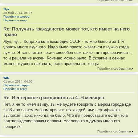
Жук
30 май 2014, 06:07
Перейти в форум
Перейти в тему
Re: Получить гражданство может тот, кто имеет на него
право
Жук, ну. .. Когда хапали намледие СССР - млжно было и за 1 %
урвать много вкусного. Надо было просто оказаться к нужно когда
нужно. Я так считаю - если способен сам такие тяги проворачивать,
то и решала не нужен. Конечно можно было. В Украине и сейчас
можно вкусного нахапать, если правильные концы ...
Перейти к сообщению
WIS
01 июн 2014, 04:06
Перейти в форум
Перейти в тему
Re: Венгерское гражданство за 4...6 месяцев.
Нет, я не то имел ввиду, вы же будете говорить с мэром города где
якобы по вашем словам присяги тех людей, чьи сертификаты
выложил Парис никогда не было. Что вы предоставите если что в
подтверждение вашим словам. Наслово то я думаю мало кто
поверит?!
Перейти к сообщению