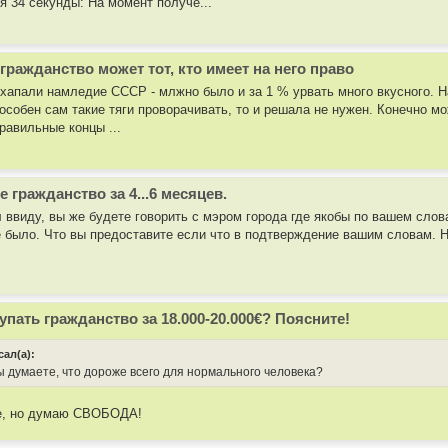
я 34 секунды: На момент получе...
гражданство может тот, кто имеет на него право
а хапали намледие СССР - млжно было и за 1 % урвать много вкусного. Н
пособен сам такие тяги проворачивать, то и решала не нужен. Конечно м
равильные концы ...
е гражданство за 4...6 месяцев.
ел ввиду, вы же будете говорить с мэром города где якобы по вашем сл
е было. Что вы предоставите если что в подтверждение вашим словам. Н
упать гражданство за 18.000-20.000€? Поясните!
сал(а):
Вы думаете, что дороже всего для нормального человека?
не, но думаю СВОБОДА!