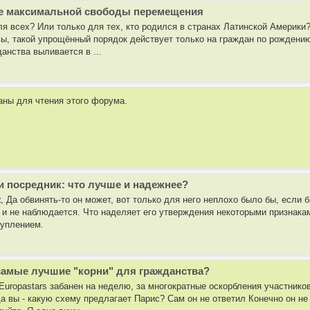
ие максимальной свободы перемещения
ля всех? Или только для тех, кто родился в странах Латинской Америки
ы, такой упрощённый порядок действует только на граждан по рождени
анства выливается в ...
аны для чтения этого форума.
и посредник: что лучше и надежнее?
t
, Да обвинять-то он может, вот только для него неплохо было бы, если
ки и не наблюдается. Что наделяет его утверждения некоторыми признакам
туплением.
 самые лучшие "корни" для гражданства?
Europastars забанен на неделю, за многократные оскорбления участнико
да вы - какую схему предлагает Парис? Сам он не ответил Конечно он не