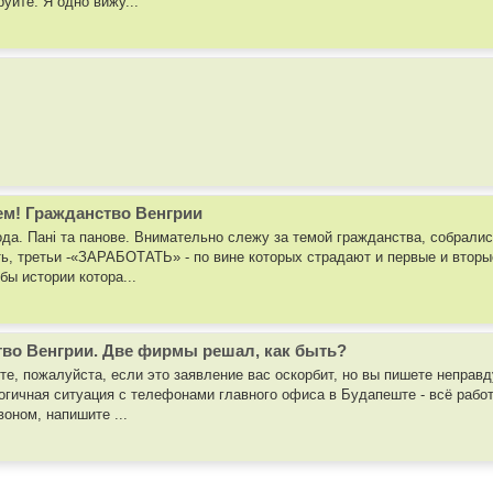
уйте. Я одно вижу...
ем! Гражданство Венгрии
да. Пані та панове. Внимательно слежу за темой гражданства, собралис
ть, третьи -«ЗАРАБОТАТЬ» - по вине которых страдают и первые и вторы
бы истории котора...
тво Венгрии. Две фирмы решал, как быть?
те, пожалуйста, если это заявление вас оскорбит, но вы пишете неправду
огичная ситуация с телефонами главного офиса в Будапеште - всё работа
оном, напишите ...