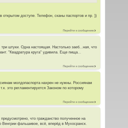
в открытом доступе. Телефон, сканы паспортов и пр. ))
Перейти к сообщению
 три штуки. Одна настоящая. Настолько заеб...ная, что
риант. "Квадратура круга" удивила. Еще пища...
Перейти к сообщению
россиянам молдопаспорта нахрен не нужны. Россиянам
т.к. это регламентируется Законом по которому
Перейти к сообщению
 предусмотрено, что гражданство полученное на
 Венгрии фальшивое, всё, вперёд в Мухосранск.