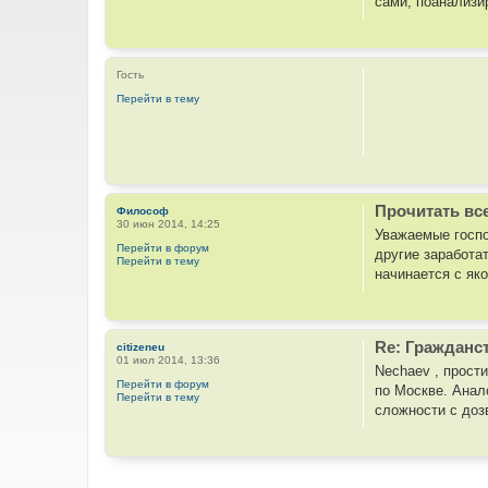
сами, поанализир
Гость
Перейти в тему
Прочитать вс
Философ
30 июн 2014, 14:25
Уважаемые госпо
Перейти в форум
другие заработа
Перейти в тему
начинается с яко
Re: Гражданс
citizeneu
01 июл 2014, 13:36
Nechaev , прости
Перейти в форум
по Москве. Анал
Перейти в тему
сложности с дозв