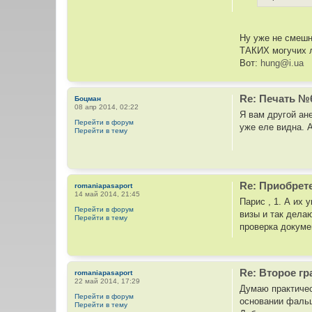
Ну уже не смешн
ТАКИХ могучих л
Вот:
hung@i.ua
Re: Печать №
Боцман
08 апр 2014, 02:22
Я вам другой ане
Перейти в форум
уже еле видна. А
Перейти в тему
Re: Приобрет
romaniapasaport
14 май 2014, 21:45
Парис , 1. А их
Перейти в форум
визы и так дела
Перейти в тему
проверка докуме
Re: Второе г
romaniapasaport
22 май 2014, 17:29
Думаю практичес
Перейти в форум
основании фальш
Перейти в тему