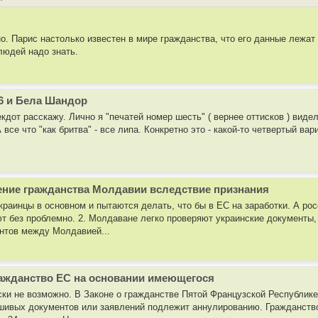
о. Парис настолько известен в мире гражданства, что его данные лежат 
юдей надо знать.
6 и Бела Шандор
кдот расскажу. Лично я "печатей номер шесть" ( вернее оттисков ) видел
 все что "как бритва" - все липа. Конкретно это - какой-то четвертый ва
ение гражданства Молдавии вследствие признания
 украинцы в основном и пытаются делать, что бы в ЕС на заработки. А 
ют без проблемно. 2. Молдаване легко проверяют украинские документы, 
нтов между Молдавией...
ражданство ЕС на основании имеющегося
ки не возможно. В Законе о гражданстве Пятой Французской Республике
ивых документов или заявлений подлежит аннулированию. Гражданство