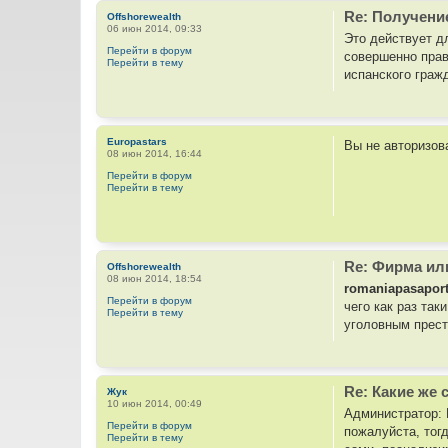
Re: Получен
Offshorewealth
06 июн 2014, 09:33
Это действует д
Перейти в форум
совершенно прав
Перейти в тему
испанского гражд
Europastars
Вы не авторизов
08 июн 2014, 16:44
Перейти в форум
Перейти в тему
Re: Фирма ил
Offshorewealth
08 июн 2014, 18:54
romaniapasapor
Перейти в форум
чего как раз та
Перейти в тему
уголовным прес
Re: Какие же
Жук
10 июн 2014, 00:49
Администратор: 
Перейти в форум
пожалуйста, тог
Перейти в тему