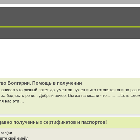
тво Болгарии. Помощь в получении
 написал что разный пакет документов нужен и что готовятся они по разн
 за бедность речи... Добрый вечер, Вы же написали что...........Есть сл
я нас эти ...
давно полученных сертификатов и паспортов!
исал(а):
ите свой емейл