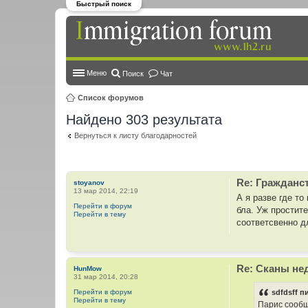
Быстрый поиск
Меню
Поиск
Чат
Список форумов
Найдено 303 результата
Вернуться к листу благодарностей
Re: Гражданс
stoyanov
13 мар 2014, 22:19
А я разве где то
Перейти в форум
бла. Уж простите
Перейти в тему
соответсвенно дл
Re: Сканы не
HunMow
31 мар 2014, 20:28
Перейти в форум
sdfdsff п
Перейти в тему
Парис сообщ