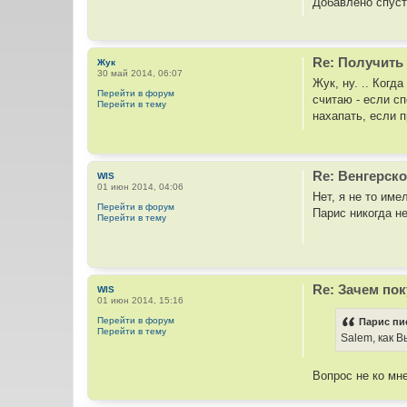
Добавлено спуст
Re: Получить 
Жук
30 май 2014, 06:07
Жук, ну. .. Когд
Перейти в форум
считаю - если с
Перейти в тему
нахапать, если п
Re: Венгерско
WIS
01 июн 2014, 04:06
Нет, я не то им
Перейти в форум
Парис никогда н
Перейти в тему
Re: Зачем пок
WIS
01 июн 2014, 15:16
Перейти в форум
Парис пи
Перейти в тему
Salem, как 
Вопрос не ко м