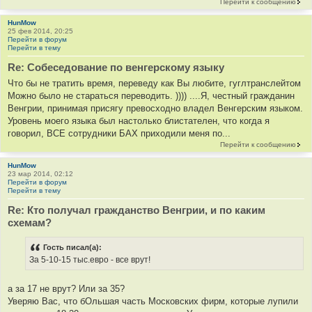
Перейти к сообщению
HunMow
25 фев 2014, 20:25
Перейти в форум
Перейти в тему
Re: Cобеседование по венгерскому языку
Что бы не тратить время, переведу как Вы любите, гуглтранслейтом
Можно было не стараться переводить. )))) ....Я, честный гражданин
Венгрии, принимая присягу превосходно владел Венгерским языком.
Уровень моего языка был настолько блистателен, что когда я
говорил, ВСЕ сотрудники БАХ приходили меня по...
Перейти к сообщению
HunMow
23 мар 2014, 02:12
Перейти в форум
Перейти в тему
Re: Кто получал гражданство Венгрии, и по каким
схемам?
Гость писал(а):
За 5-10-15 тыс.евро - все врут!
а за 17 не врут? Или за 35?
Уверяю Вас, что бОльшая часть Московских фирм, которые лупили