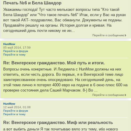
Печать №6 и Бела Шандор
Уважаемы господа! Тут часто мелькают вопросы типа "Кто такой
Бела Шандор" или "Что такое печать №6" Итак, если у Вас на руках
вот такой АКТ- поздравляю, Вас обманули. Документы не поданы.
Продавайте решалу на органы. История долгая и кривая. На
сегодняшний день почти никому не ин...
Перейти к сообщению
HunMow
05 май 2014, 17:59
Перейти в форум
Перейти в тему
Re: Венгерское гражданство. Мой путь и итоги.
Вопросы очень конкретные. И Людмила с HunMow должны на них
ответить, если честь дорога. Во первых, я в Венгерской теме лицо
заинтересованное очень опосредовано. На сегодняшний день, на
этой теме лично я потерял 4000 евро на подаче в 6 окно плюс 600 на
проверке состояния дела Сашей Марчаком. 8-) Во ...
Перейти к сообщению
HunMow
12 май 2014, 01:08
Перейти в форум
Перейти в тему
Re: Венгерское гражданство. Миф или реальность
а вот выбить деньги Я так почитываю вяло эту тему, ибо нового