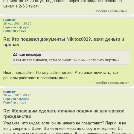
с клиентов 18-20 штук, подавались через Ужгородских решал по
ценам в 2-3-5 тысяч.
Перейти к сообщению
HunMow
28 мар 2014, 20:20
Перейти в форум
Перейти в тему
Re: Кто подавал документы Nikitoz081?, взял деньги и
пропал
Ivan писал(а):
Я бы не связывался, если вариант был-бы настолько мертвый.
Иван, подавайте. Не слушайте никого. А то иных почитать, так
решалы работают в правовом поле.
Перейти к сообщению
HunMow
30 мар 2014, 00:26
Перейти в форум
Перейти в тему
Re: Желающим сделать личную подачу на венгерское
гражданство
Угадайте, что будет, если он им ничего не представит? Парис, я не
хочу спорить с Вами. Вы чемпион мира по спору в интернете. Вы
восхитительны в форумных баталиях. Вы не переспорить. Поэтому я