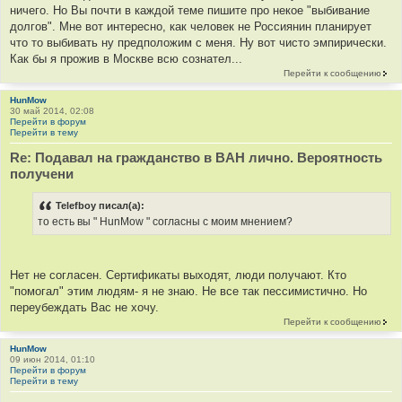
ничего. Но Вы почти в каждой теме пишите про некое "выбивание
долгов". Мне вот интересно, как человек не Россиянин планирует
что то выбивать ну предположим с меня. Ну вот чисто эмпирически.
Как бы я прожив в Москве всю сознател...
Перейти к сообщению
HunMow
30 май 2014, 02:08
Перейти в форум
Перейти в тему
Re: Подавал на гражданство в BAH лично. Вероятность
получени
Telefboy писал(а):
то есть вы " HunMow " согласны с моим мнением?
Нет не согласен. Сертификаты выходят, люди получают. Кто
"помогал" этим людям- я не знаю. Не все так пессимистично. Но
переубеждать Вас не хочу.
Перейти к сообщению
HunMow
09 июн 2014, 01:10
Перейти в форум
Перейти в тему