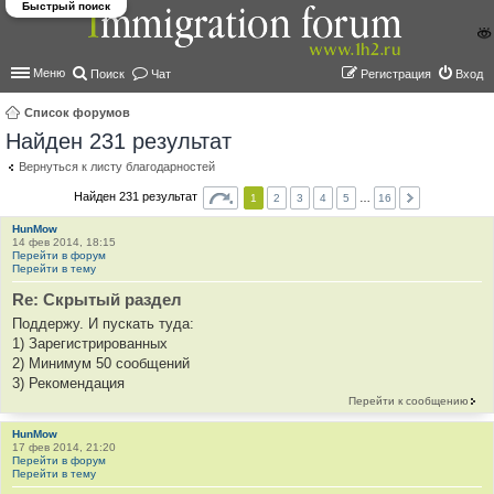
Быстрый поиск
Меню
Поиск
Чат
Регистрация
Вход
Список форумов
Найден 231 результат
ои
ск
Вернуться к листу благодарностей
Найден 231 результат
1
2
3
4
5
…
16
HunMow
14 фев 2014, 18:15
Перейти в форум
Перейти в тему
Re: Скрытый раздел
Поддержу. И пускать туда:
1) Зарегистрированных
2) Минимум 50 сообщений
3) Рекомендация
Перейти к сообщению
HunMow
17 фев 2014, 21:20
Перейти в форум
Перейти в тему