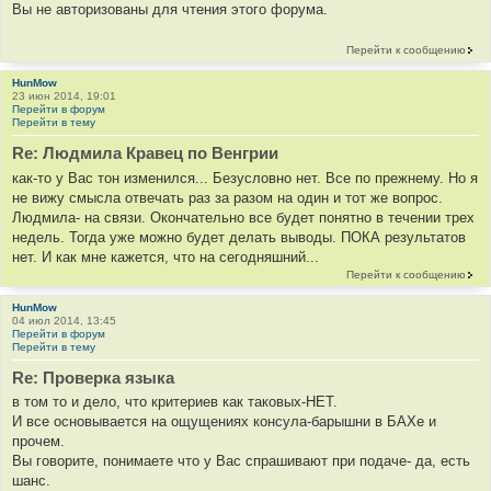
Вы не авторизованы для чтения этого форума.
Перейти к сообщению
HunMow
23 июн 2014, 19:01
Перейти в форум
Перейти в тему
Re: Людмила Кравец по Венгрии
как-то у Вас тон изменился... Безусловно нет. Все по прежнему. Но я
не вижу смысла отвечать раз за разом на один и тот же вопрос.
Людмила- на связи. Окончательно все будет понятно в течении трех
недель. Тогда уже можно будет делать выводы. ПОКА результатов
нет. И как мне кажется, что на сегодняшний...
Перейти к сообщению
HunMow
04 июл 2014, 13:45
Перейти в форум
Перейти в тему
Re: Проверка языка
в том то и дело, что критериев как таковых-НЕТ.
И все основывается на ощущениях консула-барышни в БАХе и
прочем.
Вы говорите, понимаете что у Вас спрашивают при подаче- да, есть
шанс.