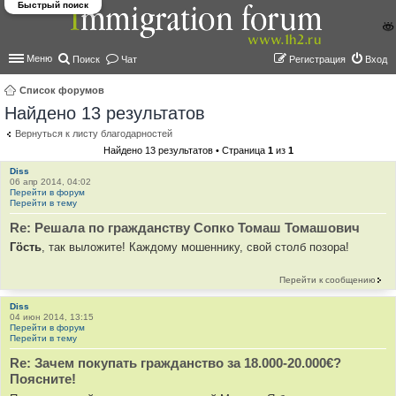
Быстрый поиск
Меню
Поиск
Чат
Регистрация
Вход
Список форумов
Найдено 13 результатов
ои
ск
Вернуться к листу благодарностей
Найдено 13 результатов • Страница
1
из
1
Diss
06 апр 2014, 04:02
Перейти в форум
Перейти в тему
Re: Решала по гражданству Сопко Томаш Томашович
Гöcть
, так выложите! Каждому мошеннику, свой столб позора!
Перейти к сообщению
Diss
04 июн 2014, 13:15
Перейти в форум
Перейти в тему
Re: Зачем покупать гражданство за 18.000-20.000€?
Поясните!