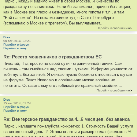
Парис , каждый видимо живет в своей Москве. Я бизнесом по
гражданству не занимаюсь. Если бы занимался, прочел бы лекцию,
как в Москве все плохо и безнадежно, много гопоты и т.п., а там
"Рай на земле". Но пока мы живем тут, я Санкт-Петербурге
(вспоминаю о Москве с трепетом), Вы выглядывает...
Перейти к сообщению
Diss
06 авг 2014, 23:21
Перейти в форум
Перейти в тему
Re: Реестр мошенников с гражданством ЕС
Николай, Ты, просто по своей сути - ограниченный типчик. Сам
пишешь - сам смеёшься над своими шутками. Информационности от
тебя нуль без запятой. Я считаю нужно бережно относиться к шутам
на форуме. Текст Николаю в сообщениях можно вообще не
печатать. Оставить ему его любимый дегеративный смайлик,...
Перейти к сообщению
Diss
15 авг 2014, 02:24
Перейти в форум
Перейти в тему
Re: Венгерское гражданство за 4...6 месяцев, без аванса
Парис , напишите пожалуйста конкретно: 1. Стоимость Вашей услуги
на сегодняшний день. 2. Этапы оплаты и размер оплат (сколько в %