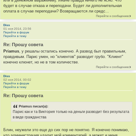
или в денежном выражении). Иначе правда ничего не ясно. Что
будет в случае отказа и переподачи. Будет ли дополнительная
оплата в случае переподачи? Возвращаются ли средс...
Перейти к сообщению
Diss
01 ноя 2014, 23:56
Перейти в форум
Перейти в тему
Re: Прошу совета
Priamus
, у решалы остались конечно. А развод был правильным,
правдивым. Парис умен, но "клиентов" разводит грубо. "Клиент"
конечно клюнет, но не в том количестве.
Перейти к сообщению
Diss
02 ноя 2014, 00:02
Перейти в форум
Перейти в тему
Re: Прошу совета
Priamus писал(а):
Парис как и та Виктория только на деньги разводит без результата
в виде гражданства
Блин, неужели это еще до сих пор не понятно. Я конечно понимаю,
что администрация удалит мой комментарий, а может и меня