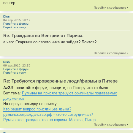
венгер...
Перейти к сообщению
Diss
04 апр 2015, 20:19
Перейти в форум
Перейти в тему
Re: Гражданство Венгрии от Париса.
а чего Скарбник со своего ника не зайдет? Боится?
Перейти к сообщению
Diss
06 дек 2016, 23:15
Перейти в форум
Перейти в тему
Re: Требуются проверенные люди/фирмы в Питере
Az2-9
, почитайте форум, поищите, по Питеру что-то было:
Вот тема:
Румыны на присяге требуют оригиналы подаваемых
документов
На первую вскидку по поиску:
Кто решит вопрос присяги без языка?
румынскоегражданство.рф - кто-то сотрудничал?
Румынское гражданство по корням. Москва, Питер
Перейти к сообщению