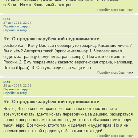
забанит. Но это банальный лохотрон.
Перейти к сообщению
Diss
27 дек 2014, 22:24
Перейти в форум
Перейти в тему
Re: О продаже зарубежной недвижимости
postoronka , Как у Вас все перевернуто товарищ. Какие миллионы?
Вы о чём? Алгоритм такой (приблизительно): 1. Человек начал
ездить за границу (получил загранпаспорт). При этом он живет в
России. 2. Ему понравилась какая-то европейская страна, например,
Чехия (Прага). 3. Он туда ездит все чаще и ча...
Перейти к сообщению
Diss
28 дек 2014, 22:21
Перейти в форум
Перейти в тему
Re: О продаже зарубежной недвижимости
Rover , Вы не совсем правы. Не все наши соотечественники
возьмутся ехать, где-то искать переводчика за дешево, разбираться
во всех вопросах самостоятельно, для того чтобы сэкономить пару
тысяч евро. Возможно, кто-то так и сделает и будет прав. Но я не
рассматриваю такой продвинутый контингент людей...
Перейти к сообщению