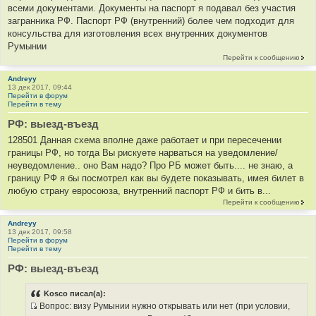
всеми документами. Документы на паспорт я подавал без участия
загранника РФ. Паспорт РФ (внутренний) более чем подходит для
консульства для изготовления всех внутренних документов
Румынии
Перейти к сообщению
Andreyy
13 дек 2017, 09:44
Перейти в форум
Перейти в тему
РФ: выезд-въезд
128501 Данная схема вполне даже работает и при пересечении
границы РФ, но тогда Вы рискуете нарваться на уведомление/
неуведомление.. оно Вам надо? Про РБ может быть.... не знаю, а
границу РФ я бы посмотрел как вы будете показывать, имея билет в
любую страну евросоюза, внутренний паспорт РФ и бить в...
Перейти к сообщению
Andreyy
13 дек 2017, 09:58
Перейти в форум
Перейти в тему
РФ: выезд-въезд
Kosco писал(а):
Вопрос: визу Румынии нужно открывать или нет (при условии,
И