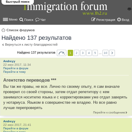
Быстрый поиск
Меню
Поиск
Чат
Регистрация
Вход
Список форумов
Найдено 137 результатов
ои
ск
Вернуться к листу благодарностей
Найдено 137 результатов
1
2
3
4
5
…
10
Andreyy
22 июн 2017, 11:34
Перейти в форум
Перейти в тему
Агентство переводов ***
Вы так же правы, не все. Лично по своему опыту, я сам вначале
проверил со своей стороны, затем отдал репетитору с кем
занимался носитилю языка и с корректировками уже отдал заверять
у нотариуса. Языком в совершенстве не владею. Но все равно
лучше перепроверять
Перейти к сообщению
Andreyy
22 июн 2017, 21:41
Перейти в форум
Перейти в тему