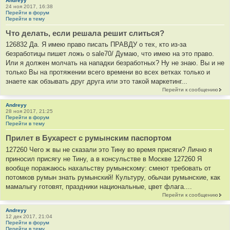
Andreyy
24 ноя 2017, 16:38
и
Перейти в форум
к
Перейти в тему
ц
Что делать, если решала решит слиться?
и
126832 Да. Я имею право писать ПРАВДУ о тех, кто из-за
т
безработицы пишет ложь о sale70/ Думаю, что имею на это право.
а
Или я должен молчать на нападки безработных? Ну не знаю. Вы и не
т
только Вы на протяжении всего времени во всех ветках только и
ы
знаете как обзывать друг друга или это такой маркетинг...
Перейти к сообщению
Andreyy
28 ноя 2017, 21:25
Перейти в форум
Перейти в тему
Прилет в Бухарест с румынским паспортом
127260 Чего ж вы не сказали это Тину во время присяги? Лично я
приносил присягу не Тину, а в консульстве в Москве 127260 Я
вообще поражаюсь нахальству румынскому: смеют требовать от
потомков румын знать румынский! Культуру, обычаи румынские, как
мамалыгу готовят, праздники национальные, цвет флага....
Перейти к сообщению
Andreyy
12 дек 2017, 21:04
Перейти в форум
Перейти в тему