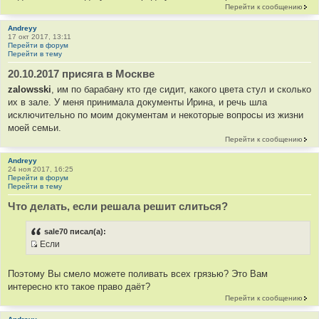
Перейти к сообщению
Andreyy
17 окт 2017, 13:11
Перейти в форум
Перейти в тему
20.10.2017 присяга в Москве
zalowsski
, им по барабану кто где сидит, какого цвета стул и сколько
их в зале. У меня принимала документы Ирина, и речь шла
исключительно по моим документам и некоторые вопросы из жизни
моей семьи.
Перейти к сообщению
Andreyy
24 ноя 2017, 16:25
Перейти в форум
Перейти в тему
Что делать, если решала решит слиться?
sale70 писал(а):
Если
И
с
Поэтому Вы смело можете поливать всех грязью? Это Вам
т
интересно кто такое право даёт?
о
Перейти к сообщению
ч
н