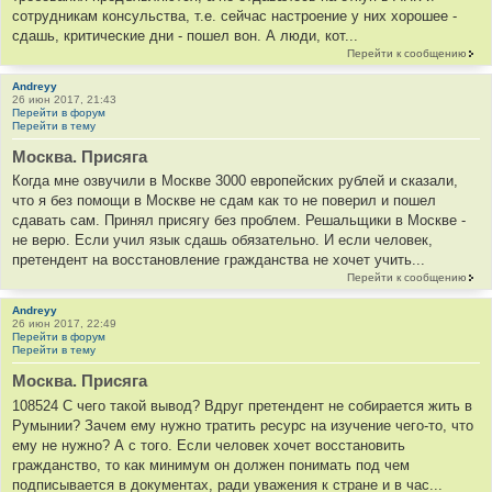
сотрудникам консульства, т.е. сейчас настроение у них хорошее -
сдашь, критические дни - пошел вон. А люди, кот...
Перейти к сообщению
Andreyy
26 июн 2017, 21:43
Перейти в форум
Перейти в тему
Москва. Присяга
Когда мне озвучили в Москве 3000 европейских рублей и сказали,
что я без помощи в Москве не сдам как то не поверил и пошел
сдавать сам. Принял присягу без проблем. Решальщики в Москве -
не верю. Если учил язык сдашь обязательно. И если человек,
претендент на восстановление гражданства не хочет учить...
Перейти к сообщению
Andreyy
26 июн 2017, 22:49
Перейти в форум
Перейти в тему
Москва. Присяга
108524 С чего такой вывод? Вдруг претендент не собирается жить в
Румынии? Зачем ему нужно тратить ресурс на изучение чего-то, что
ему не нужно? А с того. Если человек хочет восстановить
гражданство, то как минимум он должен понимать под чем
подписывается в документах, ради уважения к стране и в час...