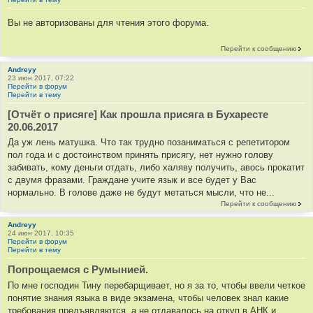
Вы не авторизованы для чтения этого форума.
Перейти к сообщению
Andreyy
23 июн 2017, 07:22
Перейти в форум
Перейти в тему
[Отчёт о присяге] Как прошла присяга в Бухаресте
20.06.2017
Да уж лень матушка. Что так трудно позаниматься с репетитором
пол года и с достоинством принять присягу, нет нужно голову
забивать, кому деньги отдать, либо халяву получить, авось прокатит
с двумя фразами. Граждане учите язык и все будет у Вас
нормально. В голове даже не будут метаться мысли, что не...
Перейти к сообщению
Andreyy
24 июн 2017, 10:35
Перейти в форум
Перейти в тему
Попрощаемся с Румынией.
По мне господин Тину перебарщивает, но я за то, чтобы ввели четкое
понятие знания языка в виде экзамена, чтобы человек знал какие
требования предъявляются, а не отдавалось на откуп в АНК и