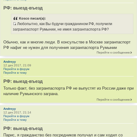
РФ: выезд-въезд
Kosco писал(а):
Любопытно, как Вы будучи гражданином РФ, получили
И
загранпаспорт Румынии, не имея загранпаспорта РФ?
с
т
Обычно, как и многие люди. В консульстве в Москве загранпаспорт
о
РФ нафиг не нужен для получения загранпаспорта Румынии
ч
Перейти к сообщению
н
и
Andreyy
12 дек 2017, 21:09
к
Перейти в форум
ц
Перейти в тему
и
РФ: выезд-въезд
т
Только факт, без загранпаспорта РФ не выпустят из России даже при
а
наличие Румынского заграна.
т
ы
Перейти к сообщению
Andreyy
12 дек 2017, 21:14
Перейти в форум
Перейти в тему
РФ: выезд-въезд
Парис, я гражданство без посредников получал и сам ходил со