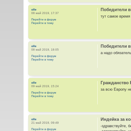
а
т
Победители в
olle
ы
08 май 2019, 17:37
тут самое время 
Перейти в форум
Перейти в тему
Победители в
olle
08 май 2019, 18:05
а надо обязател
Перейти в форум
Перейти в тему
Гражданство 
olle
09 май 2019, 15:24
за всю Европу н
Перейти в форум
Перейти в тему
Индейка за ко
olle
21 май 2019, 09:49
-здравствуйте, 
Перейти в форум