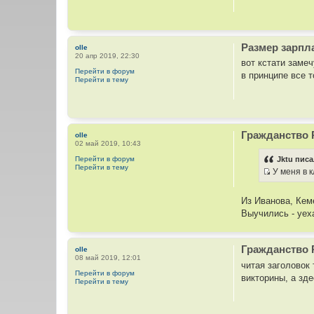
Размер зарпл
olle
20 апр 2019, 22:30
вот кстати замеч
Перейти в форум
в принципе все т
Перейти в тему
Гражданство 
olle
02 май 2019, 10:43
Перейти в форум
Jktu писа
Перейти в тему
У меня в 
И
с
Из Иванова, Кем
т
Выучились - уех
о
ч
н
Гражданство 
olle
и
08 май 2019, 12:01
читая заголовок
к
Перейти в форум
викторины, а зде
ц
Перейти в тему
и
т