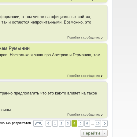
информации, в том числе на официальных сайтах,
 так и остаются непрочитанными. Возможно, это
Перейти к сообщению
анам Румынии
прав. Насколько я знаю про Австрию и Германию, там
Перейти к сообщению
ранно предполагать что это как-то влияет на такое
раины.
Перейти к сообщению
но 145 результатов
1
2
3
4
5
6
…
10
Перейти