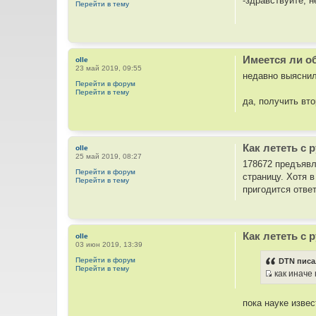
-здравствуйте, 
Перейти в тему
Имеется ли о
olle
23 май 2019, 09:55
недавно выяснил
Перейти в форум
Перейти в тему
да, получить вт
Как лететь с
olle
25 май 2019, 08:27
178672 предъявл
Перейти в форум
страницу. Хотя в
Перейти в тему
пригодится ответ
Как лететь с
olle
03 июн 2019, 13:39
Перейти в форум
DTN писа
Перейти в тему
как иначе 
И
с
пока науке извес
т