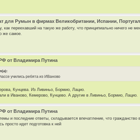
ат для Румын в фирмах Великобритании, Испании, Португа
у, как переехавший на такую же работу, что принципиально ничего не ме
о же самое.
РФ от Владимира Путина
л(а):
классе учились ребята из ИВаново
ерова, Кунцева. Из Ливиньо, Бормио, Лацио.
али в Иваново, Кемерово, Кунцево. А другие в Ливиньо, Бормио, Лацио.
РФ от Владимира Путина
 темы и последние ответы, складывается впечатление, что гражданство 
сь просто идет подготовка к ней