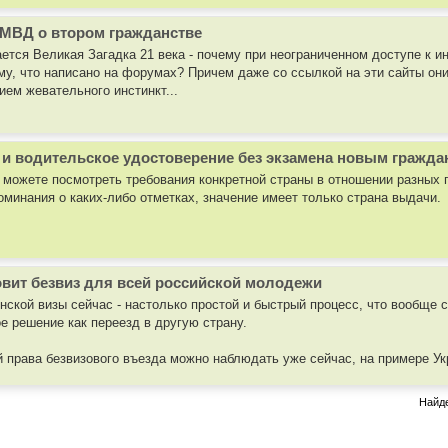
МВД о втором гражданстве
ается Великая Загадка 21 века - почему при неограниченном доступе к 
му, что написано на форумах? Причем даже со ссылкой на эти сайты они
ием жевательного инстинкт...
и водительское удостоверение без экзамена новым гражд
ы можете посмотреть требования конкретной страны в отношении разных 
поминания о каких-либо отметках, значение имеет только страна выдачи.
овит безвиз для всей российской молодежи
нской визы сейчас - настолько простой и быстрый процесс, что вообще ст
 решение как переезд в другую страну.
й права безвизового въезда можно наблюдать уже сейчас, на примере Ук
Найде