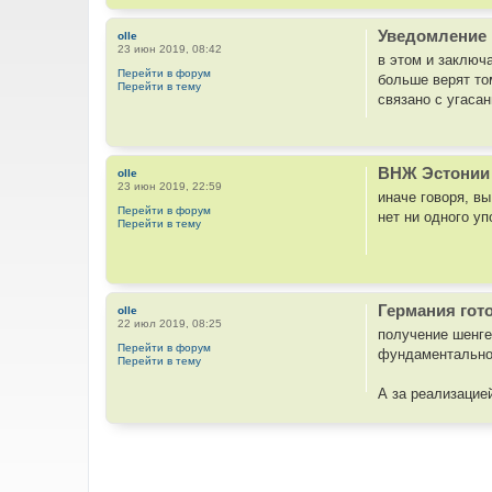
о
ч
Уведомление 
olle
н
23 июн 2019, 08:42
в этом и заключ
и
Перейти в форум
больше верят то
к
Перейти в тему
связано с угасан
ц
и
т
а
ВНЖ Эстонии 
olle
т
23 июн 2019, 22:59
иначе говоря, в
ы
Перейти в форум
нет ни одного у
Перейти в тему
Германия гот
olle
22 июл 2019, 08:25
получение шенге
Перейти в форум
фундаментальное
Перейти в тему
А за реализацие