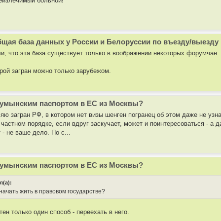
неизлечимый больной!
бщая база данных у России и Белоруссии по въезду/выезду
и, что эта база существует только в воображении некоторых форумчан. 
орой загран можно только зарубежом.
 румынским паспортом в ЕС из Москвы?
яю загран РФ, в котором нет визы шенген погранец об этом даже не узн
 частном порядке, если вдруг заскучает, может и поинтересоваться - а д
 - не ваше дело. По с...
 румынским паспортом в ЕС из Москвы?
л(а):
начать жить в правовом государстве?
тен только один способ - переехать в него.