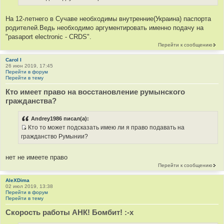
И
с
На 12-летнего в Сучаве необходимы внутренние(Украина) паспорта
т
родителей.Ведь необходимо аргументировать именно подачу на
о
"pasaport electronic - CRDS".
ч
Перейти к сообщению
н
и
Carol I
26 июн 2019, 17:45
к
Перейти в форум
ц
Перейти в тему
и
Кто имеет право на восстановление румынского
т
гражданства?
а
т
Andrey1986 писал(а):
ы
Кто то может подсказать имею ли я право подавать на
И
гражданство Румынии?
с
т
нет не имеете право
о
Перейти к сообщению
ч
н
AleXDima
02 июл 2019, 13:38
и
Перейти в форум
к
Перейти в тему
ц
Скорость работы АНК! Бомбит! :-x
и
т