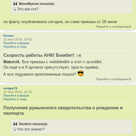
ЖеняЖуков писал(а):
а
Это как эта?
т
И
ы
с
по факту опубликовали сегодня, но сами приказы от 28 июня
т
Перейти к сообщению
о
ч
Fermer
12 июл 2019, 10:52
н
Перейти в форум
и
Перейти в тему
к
Скорость работы АНК! Бомбит! :-x
ц
Maturcik
, Все приказы с redobândirii а этот с acordării.
и
Он ещё и в 8 артикле присутствует, просто ошибка.
т
а
А все подумали проплаченные пошли?
т
Перейти к сообщению
ы
sergey74
12 июл 2019, 11:12
Перейти в форум
Перейти в тему
Получение румынского свидетельства о рождении и
паспорта
Student писал(а):
Что это значит?
И