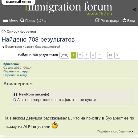
Быстрый поиск
Меню
Поиск
Чат
Регистрация
Вход
Список форумов
Найдено 708 результатов
ои
ск
Вернуться к листу благодарностей
Найдено 708 результатов
1
2
3
4
5
…
48
Криксёнок
01 апр 2019, 00:14
Перейти в форум
Перейти в тему
Авиаперелет
NewRom писал(а):
А вот по ксерокопии сертификата - не пустят.
И
с
т
На винском девушка рассказывала , что на присягу в Бухарест ее по
о
ч
письму из АНЧ впустили
н
Перейти к сообщению
и