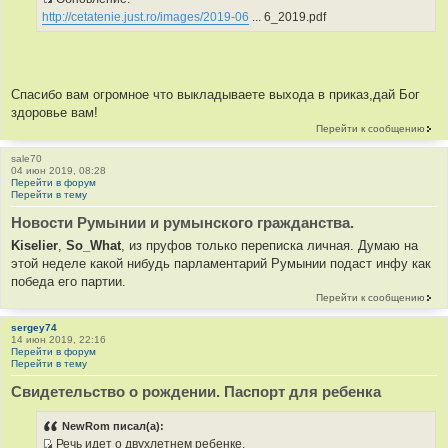
т
И
http://cetatenie.just.ro/images/2019-06
... 6_2019.pdf
ы
с
т
о
ч
Спасибо вам огромное что выкладываете выхода в приказ,дай Бог
н
здоровье вам!
и
Перейти к сообщению
к
ц
sale70
04 июн 2019, 08:28
и
Перейти в форум
т
Перейти в тему
а
Новости Румынии и румынского гражданства.
т
Kiselier
,
So_What
, из пруфов только переписка личная. Думаю на
ы
этой неделе какой нибудь парламентарий Румынии подаст инфу как
победа его партии.
Перейти к сообщению
sergey74
14 июн 2019, 22:16
Перейти в форум
Перейти в тему
Свидетельство о рождении. Паспорт для ребенка
NewRom писал(а):
Речь идет о двухлетнем ребенке.