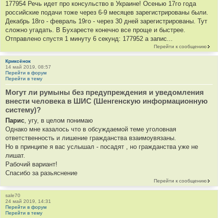
177954 Речь идет про консульство в Украине! Осенью 17го года
российские подачи тоже через 6-9 месяцев зарегистрированы были.
Декабрь 18го - февраль 19го - через 30 дней зарегистрированы. Тут
сложно угадать. В Бухаресте конечно все проще и быстрее.
Отправлено спустя 1 минуту 6 секунд: 177952 а запис...
Перейти к сообщению
Криксёнок
14 май 2019, 08:57
Перейти в форум
Перейти в тему
Могут ли румыны без предупреждения и уведомления
внести человека в ШИС (Шенгенскую информационную
систему)?
Парис
, угу, в целом понимаю
Однако мне казалось что в обсуждаемой теме уголовная
ответственность и лишение гражданства взаимоувязаны.
Но в принципе я вас услышал - посадят , но гражданства уже не
лишат.
Рабочий вариант!
Спасибо за разьяснение
Перейти к сообщению
sale70
24 май 2019, 14:31
Перейти в форум
Перейти в тему