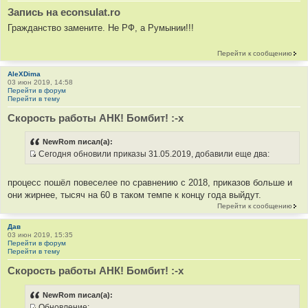
Запись на econsulat.ro
Гражданство замените. Не РФ, а Румынии!!!
Перейти к сообщению
AleXDima
03 июн 2019, 14:58
Перейти в форум
Перейти в тему
Скорость работы АНК! Бомбит! :-x
NewRom писал(а):
Сегодня обновили приказы 31.05.2019, добавили еще два:
И
с
процесс пошёл повеселее по сравнению с 2018, приказов больше и
т
они жирнее, тысяч на 60 в таком темпе к концу года выйдут.
о
Перейти к сообщению
ч
н
Дав
03 июн 2019, 15:35
и
Перейти в форум
к
Перейти в тему
ц
Скорость работы АНК! Бомбит! :-x
и
т
NewRom писал(а):
а
Обновление: