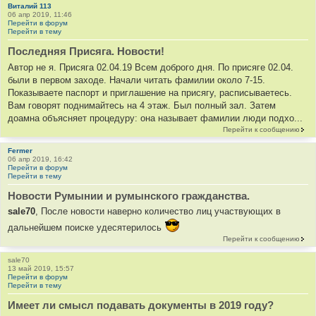
Виталий 113
к
06 апр 2019, 11:46
ц
Перейти в форум
Перейти в тему
и
т
Последняя Присяга. Новости!
а
Автор не я. Присяга 02.04.19 Всем доброго дня. По присяге 02.04.
т
были в первом заходе. Начали читать фамилии около 7-15.
ы
Показываете паспорт и приглашение на присягу, расписываетесь.
Вам говорят поднимайтесь на 4 этаж. Был полный зал. Затем
доамна объясняет процедуру: она называет фамилии люди подхо...
Перейти к сообщению
Fermer
06 апр 2019, 16:42
Перейти в форум
Перейти в тему
Новости Румынии и румынского гражданства.
sale70
, После новости наверно количество лиц участвующих в
дальнейшем поиске удесятерилось
Перейти к сообщению
sale70
13 май 2019, 15:57
Перейти в форум
Перейти в тему
Имеет ли смысл подавать документы в 2019 году?