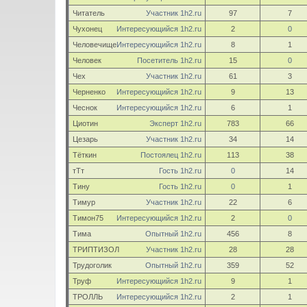
Читатель
Участник 1h2.ru
97
7
Чухонец
Интересующийся 1h2.ru
2
0
Человечище
Интересующийся 1h2.ru
8
1
Человек
Посетитель 1h2.ru
15
0
Чех
Участник 1h2.ru
61
3
Черненко
Интересующийся 1h2.ru
9
13
Чеснок
Интересующийся 1h2.ru
6
1
Циотин
Эксперт 1h2.ru
783
66
Цезарь
Участник 1h2.ru
34
14
Тёткин
Постоялец 1h2.ru
113
38
тТт
Гость 1h2.ru
0
14
Тину
Гость 1h2.ru
0
1
Тимур
Участник 1h2.ru
22
6
Тимон75
Интересующийся 1h2.ru
2
0
Тима
Опытный 1h2.ru
456
8
ТРИПТИЗОЛ
Участник 1h2.ru
28
28
Трудоголик
Опытный 1h2.ru
359
52
Труф
Интересующийся 1h2.ru
9
1
ТРОЛЛЬ
Интересующийся 1h2.ru
2
1