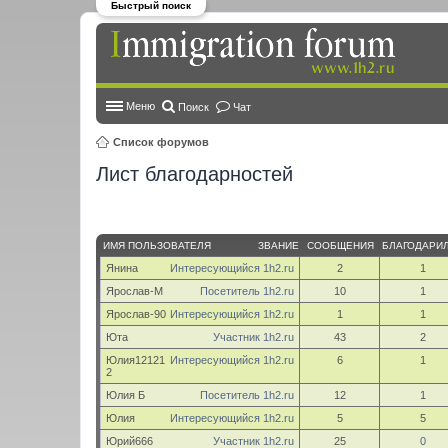
Быстрый поиск
Меню
Поиск
Чат
Список форумов
Лист благодарностей
ИМЯ ПОЛЬЗОВАТЕЛЯ
ЗВАНИЕ
СООБЩЕНИЯ
БЛАГОДАРИЛ 
Янина
Интересующийся 1h2.ru
2
1
Ярослав-М
Посетитель 1h2.ru
10
1
Ярослав-90
Интересующийся 1h2.ru
1
1
Юта
Участник 1h2.ru
43
2
Юлия12121
Интересующийся 1h2.ru
6
1
2
Юлия Б
Посетитель 1h2.ru
12
1
Юлия
Интересующийся 1h2.ru
5
5
Юрий666
Участник 1h2.ru
25
0