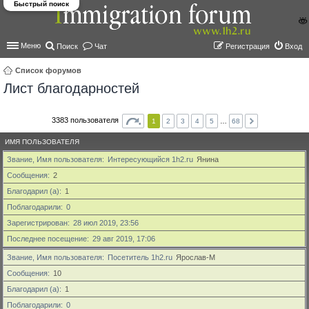
Быстрый поиск
Меню
Поиск
Чат
Регистрация
Вход
Список форумов
Лист благодарностей
ои
ск
3383 пользователя
1
2
3
4
5
…
68
ИМЯ ПОЛЬЗОВАТЕЛЯ
Звание, Имя пользователя
Интересующийся 1h2.ru
Янина
Сообщения
2
Благодарил (а)
1
Поблагодарили
0
Зарегистрирован
28 июл 2019, 23:56
Последнее посещение
29 авг 2019, 17:06
Звание, Имя пользователя
Посетитель 1h2.ru
Ярослав-М
Сообщения
10
Благодарил (а)
1
Поблагодарили
0