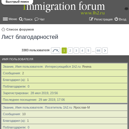
Быстрый поиск
Меню
Поиск
Чат
Регистрация
Вход
Список форумов
Лист благодарностей
ои
ск
3383 пользователя
1
2
3
4
5
…
68
ИМЯ ПОЛЬЗОВАТЕЛЯ
Звание, Имя пользователя
Интересующийся 1h2.ru
Янина
Сообщения
2
Благодарил (а)
1
Поблагодарили
0
Зарегистрирован
28 июл 2019, 23:56
Последнее посещение
29 авг 2019, 17:06
Звание, Имя пользователя
Посетитель 1h2.ru
Ярослав-М
Сообщения
10
Благодарил (а)
1
Поблагодарили
0