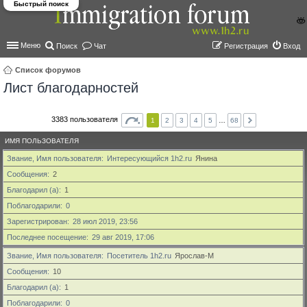
Быстрый поиск
Меню
Поиск
Чат
Регистрация
Вход
Список форумов
Лист благодарностей
ои
ск
3383 пользователя
1
2
3
4
5
…
68
ИМЯ ПОЛЬЗОВАТЕЛЯ
Звание, Имя пользователя
Интересующийся 1h2.ru
Янина
Сообщения
2
Благодарил (а)
1
Поблагодарили
0
Зарегистрирован
28 июл 2019, 23:56
Последнее посещение
29 авг 2019, 17:06
Звание, Имя пользователя
Посетитель 1h2.ru
Ярослав-М
Сообщения
10
Благодарил (а)
1
Поблагодарили
0