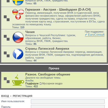
вопросы ВНЖ, ПМЖ, гражданства.
Темы:
65
Германия - Австрия - Швейцария (D-A-CH)
Переезд, иммиграция, получение ВНЖ (студенческий, виза
финансово-независимого лица, оформления рабочего ВНЖ),
получение гражданства, сдача на права, открытие счета,
получение карты мед. страхования, поступление в ВУЗы, сдача
экзаменов по немецкому языку.
Темы:
110
Чехия
При поддержке:
✔ EuroConsult
Вопросы о Чешской Республике: туризм,
образование, работа, бизнес,
вопросы ВНЖ, ПМЖ, гражданства.
Темы:
85
Страны Латинской Америки
Вопросы о странах Латинской Америки: переезд, иммиграция,
получение ВНЖ, ПМЖ, гражданства, подтверждение дипломов,
работа, туризм
Темы:
44
Прочее
Разное. Свободное общение
Диалоги на свободные темы.
Флейм.
Подфорум
Мусорное ведро
Темы:
422
ВХОД
•
РЕГИСТРАЦИЯ
Имя пользователя:
Пароль: