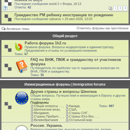
В
Последнее сообщение
world 2
«
Вчера, 18:13
л
Ответы:
42
1
2
3
о
ж
Гражданство РМ ребенку иностранцев по рождению
е
Последнее сообщение
vpisaruc
«
25 июл 2026, 13:03
н
и
я
Отметить форумы как прочтённые
Активные темы
Общий раздел
Работа форума 1h2.ru
Правила форума. Вопросы модераторам и администратору.
Предложения и отзывы по усовершенствованию
Темы:
67
FAQ по ВНЖ, ПМЖ и гражданству от участников
форума
Путеводитель по наиболее часто задаваемым вопросам по
ВНЖ, ПМЖ и гражданству.
Темы:
35
Иммиграционные форумы | Immigration forums
Другие страны и вопросы Шенгена
Общие вопросы. Путешествия и иммиграция в Европу и другие
страны мира.
Подфорумы
Общие вопросы о жизни и адаптации в ЕС
,
Канада
,
Темы:
987
Шенгенские визы
,
США
,
Молдавия
,
Страны СНГ
,
Страны Прибалтики: Латвия‚ Литва‚ Эстония
,
Страны Юго-Восточной Азии
,
Великобритания
Остальной мир
Россия. Украина.
Вопросы гражданства, выхода из гражданства, второе