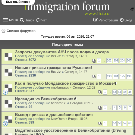
Быстрый поиск
Меню
Поиск
Чат
Регистрация
Вход
Список форумов
Текущее время: 06 авг 2026, 21:07
ои
Последние темы
ск
Запросы документов АНЧ после подачи досара
Последнее сообщение
Bezviz
«
Сегодня, 14:51
Ответы:
3072
1
…
202
203
204
205
Новые приказы гражданства Румынии!
Последнее сообщение
Bezviz
«
Сегодня, 14:47
Ответы:
2930
1
…
193
194
195
196
Как я получаю Молдавское гражданство в Москве
В
Последнее сообщение
maxbmaapc
«
Сегодня, 12:02
л
Ответы:
677
1
…
43
44
45
46
о
ж
Ирландия vs Великобритания
е
В
Последнее сообщение
benistar38
«
Сегодня, 01:15
н
л
Ответы:
94
1
…
4
5
6
7
и
о
я
ж
Выход приказа и дальнейшие действия
е
Последнее сообщение
NewRom
«
Вчера, 18:28
н
Ответы:
899
1
…
57
58
59
60
и
я
Водительское удостоверение в Великобритании (Driving
licence in UK)