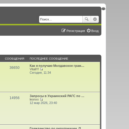
Регистрация
Вход
СООБЩЕНИЯ
ПОСЛЕДНЕЕ СООБЩЕНИЕ
Как я получаю Молдавское граж…
36650
VitaliY!
П
Сегодня, 11:34
е
р
е
й
т
и
Запросы в Украинский РАГС по …
к
14956
leonxx
п
П
12 мар 2026, 23:40
о
е
с
р
л
е
е
й
д
т
н
и
е
к
м
Гражданство по репатриации. П…