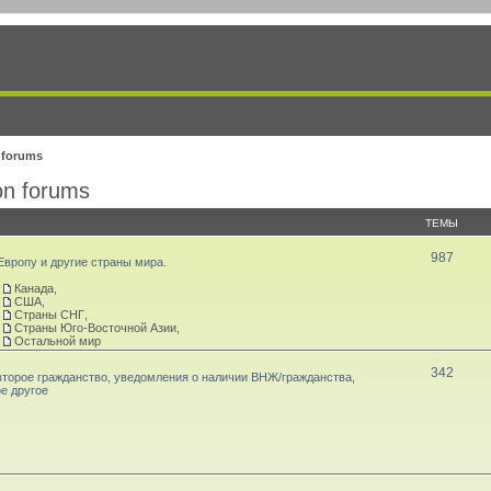
 forums
n forums
ТЕМЫ
987
вропу и другие страны мира.
Канада
,
США
,
Страны СНГ
,
Страны Юго-Восточной Азии
,
Остальной мир
342
второе гражданство, уведомления о наличии ВНЖ/гражданства,
е другое