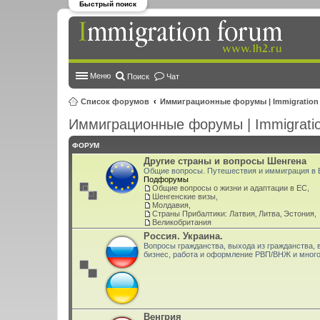
Быстрый поиск
Меню
Поиск
Чат
Список форумов
Иммиграционные форумы | Immigration
Иммиграционные форумы | Immigratio
ФОРУМ
Другие страны и вопросы Шенгена
Общие вопросы. Путешествия и иммиграция в Е
Подфорумы
Общие вопросы о жизни и адаптации в ЕС
,
Шенгенские визы
,
Молдавия
,
Страны Прибалтики: Латвия‚ Литва‚ Эстония
,
Великобритания
Россия. Украина.
Вопросы гражданства, выхода из гражданства, 
бизнес, работа и оформление РВП/ВНЖ и много
Венгрия