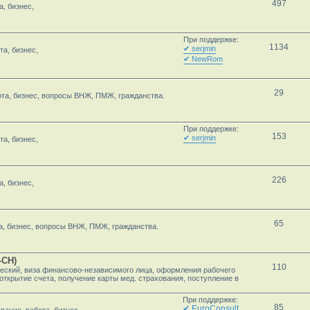
497
а, бизнес,
При поддержке:
1134
✔ serjmin
та, бизнес,
✔ NewRom
29
ота, бизнес, вопросы ВНЖ, ПМЖ, гражданства.
При поддержке:
153
✔ serjmin
та, бизнес,
226
, бизнес,
65
а, бизнес, вопросы ВНЖ, ПМЖ, гражданства.
-CH)
110
еский, виза финансово-независимого лица, оформления рабочего
открытие счета, получение карты мед. страхования, поступление в
При поддержке:
85
✔ EuroConsult