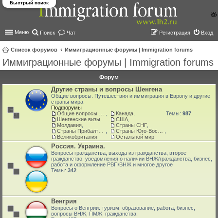
Быстрый поиск
Меню
Поиск
Чат
Регистрация
Вход
Список форумов
Иммиграционные форумы | Immigration forums
Иммиграционные форумы | Immigration forums
ои
ск
Форум
Другие страны и вопросы Шенгена
Общие вопросы. Путешествия и иммиграция в Европу и другие
страны мира.
Подфорумы
Общие вопросы о жизни и адаптации в ЕС
,
Канада
,
Темы:
987
Шенгенские визы
,
США
,
Молдавия
,
Страны СНГ
,
Страны Прибалтики: Латвия‚ Литва‚ Эстония
,
Страны Юго-Восточной Азии
,
Великобритания
Остальной мир
Россия. Украина.
Вопросы гражданства, выхода из гражданства, второе
гражданство, уведомления о наличии ВНЖ/гражданства, бизнес,
работа и оформление РВП/ВНЖ и многое другое
Темы:
342
Венгрия
Вопросы о Венгрии: туризм, образование, работа, бизнес,
вопросы ВНЖ, ПМЖ, гражданства.