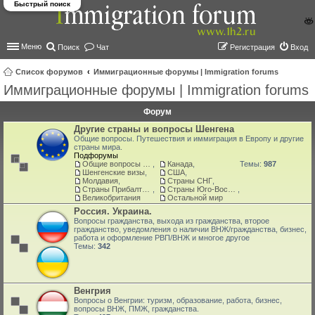
Быстрый поиск
Меню
Поиск
Чат
Регистрация
Вход
Список форумов
Иммиграционные форумы | Immigration forums
Иммиграционные форумы | Immigration forums
ои
ск
Форум
Другие страны и вопросы Шенгена
Общие вопросы. Путешествия и иммиграция в Европу и другие
страны мира.
Подфорумы
Общие вопросы о жизни и адаптации в ЕС
,
Канада
,
Темы:
987
Шенгенские визы
,
США
,
Молдавия
,
Страны СНГ
,
Страны Прибалтики: Латвия‚ Литва‚ Эстония
,
Страны Юго-Восточной Азии
,
Великобритания
Остальной мир
Россия. Украина.
Вопросы гражданства, выхода из гражданства, второе
гражданство, уведомления о наличии ВНЖ/гражданства, бизнес,
работа и оформление РВП/ВНЖ и многое другое
Темы:
342
Венгрия
Вопросы о Венгрии: туризм, образование, работа, бизнес,
вопросы ВНЖ, ПМЖ, гражданства.