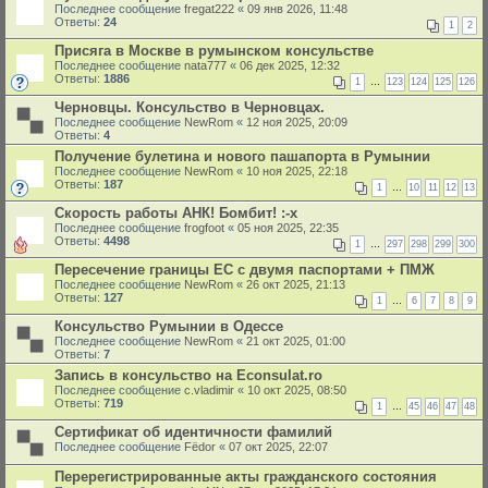
Последнее сообщение
fregat222
«
09 янв 2026, 11:48
Ответы:
24
1
2
Присяга в Москве в румынском консульстве
Последнее сообщение
nata777
«
06 дек 2025, 12:32
Ответы:
1886
1
…
123
124
125
126
Черновцы. Консульство в Черновцах.
Последнее сообщение
NewRom
«
12 ноя 2025, 20:09
Ответы:
4
Получение булетина и нового пашапорта в Румынии
Последнее сообщение
NewRom
«
10 ноя 2025, 22:18
Ответы:
187
1
…
10
11
12
13
Скорость работы АНК! Бомбит! :-x
Последнее сообщение
frogfoot
«
05 ноя 2025, 22:35
Ответы:
4498
1
…
297
298
299
300
Пересечение границы ЕС с двумя паспортами + ПМЖ
Последнее сообщение
NewRom
«
26 окт 2025, 21:13
Ответы:
127
1
…
6
7
8
9
Консульство Румынии в Одессе
Последнее сообщение
NewRom
«
21 окт 2025, 01:00
Ответы:
7
Запись в консульство на Econsulat.ro
Последнее сообщение
c.vladimir
«
10 окт 2025, 08:50
Ответы:
719
1
…
45
46
47
48
Сертификат об идентичности фамилий
Последнее сообщение
Fёdor
«
07 окт 2025, 22:07
Перерегистрированные акты гражданского состояния