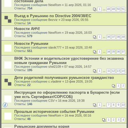
состояние дела
Последнее сообщение
NewRom
«
11 апр 2026, 01:16
Ответы:
754
1
…
48
49
50
51
Въезд в Румынию по Directive 2004/38/EC
Последнее сообщение
Bezviz
«
23 мар 2026, 05:55
Ответы:
14
Новости АНЧ!
Последнее сообщение
NewRom
«
19 мар 2026, 16:03
Ответы:
579
1
…
36
37
38
39
Новости Румынии
Последнее сообщение
slavik777
«
15 мар 2026, 10:48
Ответы:
551
1
…
34
35
36
37
ВНЖ Эстонии и водительское удостоверение без экзамена
новым гражданам Румынии
Последнее сообщение
shel2109
«
07 мар 2026, 14:57
Ответы:
195
1
…
11
12
13
14
Дети родителей получивших румынское гражданство
Последнее сообщение
c.vladimir
«
13 фев 2026, 19:05
Ответы:
22
1
2
Инструкция по оформлению паспорта в Бухаресте (если
уже есть Сертификат/СОР/СОБ)
Последнее сообщение
CSV
«
16 янв 2026, 19:38
Ответы:
146
1
…
7
8
9
10
Прошлые исторические события Румынии
Последнее сообщение
NewRom
«
16 янв 2026, 00:16
Ответы:
46
1
2
3
4
Румынские документы корня