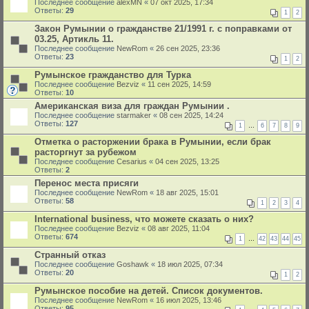
Последнее сообщение
alexMN
«
07 окт 2025, 17:34
Ответы:
29
1
2
Закон Румынии о гражданстве 21/1991 г. с поправками от
03.25, Артикль 11.
Последнее сообщение
NewRom
«
26 сен 2025, 23:36
Ответы:
23
1
2
Румынское гражданство для Турка
Последнее сообщение
Bezviz
«
11 сен 2025, 14:59
Ответы:
10
Американская виза для граждан Румынии .
Последнее сообщение
starmaker
«
08 сен 2025, 14:24
Ответы:
127
1
…
6
7
8
9
Отметка о расторжении брака в Румынии, если брак
расторгнут за рубежом
Последнее сообщение
Cesarius
«
04 сен 2025, 13:25
Ответы:
2
Перенос места присяги
Последнее сообщение
NewRom
«
18 авг 2025, 15:01
Ответы:
58
1
2
3
4
International business, что можете сказать о них?
Последнее сообщение
Bezviz
«
08 авг 2025, 11:04
Ответы:
674
1
…
42
43
44
45
Странный отказ
Последнее сообщение
Goshawk
«
18 июл 2025, 07:34
Ответы:
20
1
2
Румынское пособие на детей. Список документов.
Последнее сообщение
NewRom
«
16 июл 2025, 13:46
Ответы:
95