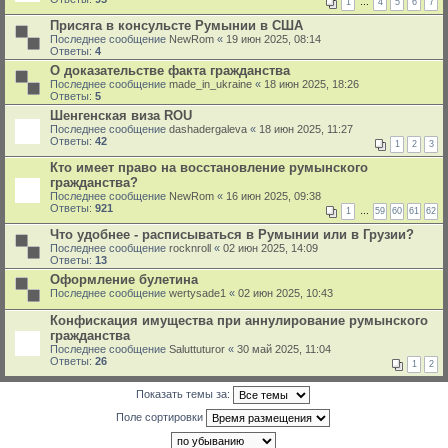
1
…
4
5
6
7
Присяга в консульсте Румынии в США
Последнее сообщение
NewRom
«
19 июн 2025, 08:14
Ответы:
4
О доказательстве факта гражданства
Последнее сообщение
made_in_ukraine
«
18 июн 2025, 18:26
Ответы:
5
Шенгенская виза ROU
Последнее сообщение
dashadergaleva
«
18 июн 2025, 11:27
Ответы:
42
1
2
3
Кто имеет право на восстановление румынского
гражданства?
Последнее сообщение
NewRom
«
16 июн 2025, 09:38
Ответы:
921
1
…
59
60
61
62
Что удобнее - расписываться в Румынии или в Грузии?
Последнее сообщение
rocknroll
«
02 июн 2025, 14:09
Ответы:
13
Оформление булетина
Последнее сообщение
wertysade1
«
02 июн 2025, 10:43
Конфискация имущества при аннулирование румынского
гражданства
Последнее сообщение
Saluttuturor
«
30 май 2025, 11:04
Ответы:
26
1
2
Показать темы за:
Поле сортировки