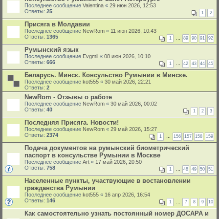
Последнее сообщение
Valentina
«
29 июн 2026, 12:53
Ответы:
25
1
2
Присяга в Молдавии
Последнее сообщение
NewRom
«
11 июн 2026, 10:43
Ответы:
1365
1
…
89
90
91
92
Румынский язык
Последнее сообщение
Evgmil
«
08 июн 2026, 10:10
Ответы:
666
1
…
42
43
44
45
Беларусь. Минск. Консульство Румынии в Минске.
Последнее сообщение
kot555
«
30 май 2026, 22:21
Ответы:
2
NewRom - Отзывы о работе
Последнее сообщение
NewRom
«
30 май 2026, 00:02
Ответы:
40
1
2
3
Последняя Присяга. Новости!
Последнее сообщение
NewRom
«
29 май 2026, 15:27
Ответы:
2374
1
…
156
157
158
159
Подача документов на румынский биометрический
паспорт в консульстве Румынии в Москве
Последнее сообщение
Art
«
17 май 2026, 20:50
Ответы:
758
1
…
48
49
50
51
Населенные пункты, участвующие в востановлении
гражданства Румынии
Последнее сообщение
kot555
«
16 апр 2026, 16:54
Ответы:
146
1
…
7
8
9
10
Как самостоятельно узнать постоянный номер ДОСАРА и