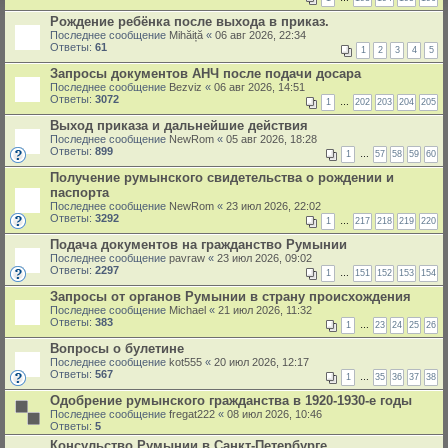
Рождение ребёнка после выхода в приказ.
Последнее сообщение
Mihăiță
«
06 авг 2026, 22:34
Ответы:
61
1
2
3
4
5
Запросы документов АНЧ после подачи досара
Последнее сообщение
Bezviz
«
06 авг 2026, 14:51
Ответы:
3072
1
…
202
203
204
205
Выход приказа и дальнейшие действия
Последнее сообщение
NewRom
«
05 авг 2026, 18:28
Ответы:
899
1
…
57
58
59
60
Получение румынского свидетельства о рождении и
паспорта
Последнее сообщение
NewRom
«
23 июл 2026, 22:02
Ответы:
3292
1
…
217
218
219
220
Подача документов на гражданство Румынии
Последнее сообщение
pavraw
«
23 июл 2026, 09:02
Ответы:
2297
1
…
151
152
153
154
Запросы от органов Румынии в страну происхождения
Последнее сообщение
Michael
«
21 июл 2026, 11:32
Ответы:
383
1
…
23
24
25
26
Вопросы о булетине
Последнее сообщение
kot555
«
20 июл 2026, 12:17
Ответы:
567
1
…
35
36
37
38
Одобрение румынского гражданства в 1920-1930-е годы
Последнее сообщение
fregat222
«
08 июл 2026, 10:46
Ответы:
5
Консульство Румынии в Санкт-Петербурге