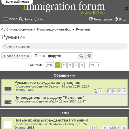
Быстрый поиск
Меню
Поиск
Чат
Регистрация
Вход
Список форумов
Иммиграционные форумы | Immigration forums
Румыния
Румыния
ои
ск
Правила форума
Новая тема
1132 темы
1
2
3
4
5
…
23
Объявления
Румынское гражданство by serjmin
Последнее сообщение
Bezviz
«
16 фев 2026, 02:17
Ответы:
1336
1
…
87
88
89
90
Путеводитель по разделу "Румыния"
Последнее сообщение
Wind
«
17 ноя 2014, 12:47
Темы
Новые приказы гражданства Румынии!
Последнее сообщение
NewRom
«
Сегодня, 15:24
Ответы:
2933
1
…
193
194
195
196