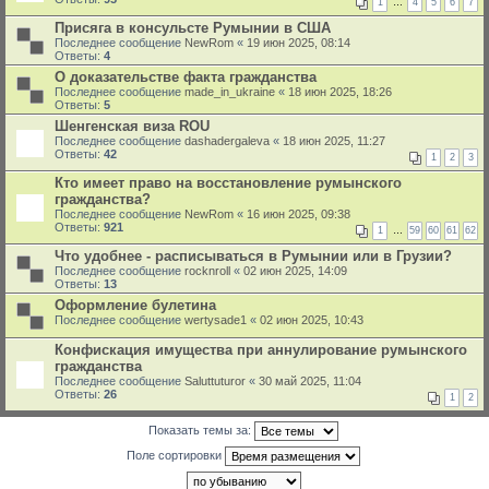
1
…
4
5
6
7
Присяга в консульсте Румынии в США
Последнее сообщение
NewRom
«
19 июн 2025, 08:14
Ответы:
4
О доказательстве факта гражданства
Последнее сообщение
made_in_ukraine
«
18 июн 2025, 18:26
Ответы:
5
Шенгенская виза ROU
Последнее сообщение
dashadergaleva
«
18 июн 2025, 11:27
Ответы:
42
1
2
3
Кто имеет право на восстановление румынского
гражданства?
Последнее сообщение
NewRom
«
16 июн 2025, 09:38
Ответы:
921
1
…
59
60
61
62
Что удобнее - расписываться в Румынии или в Грузии?
Последнее сообщение
rocknroll
«
02 июн 2025, 14:09
Ответы:
13
Оформление булетина
Последнее сообщение
wertysade1
«
02 июн 2025, 10:43
Конфискация имущества при аннулирование румынского
гражданства
Последнее сообщение
Saluttuturor
«
30 май 2025, 11:04
Ответы:
26
1
2
Показать темы за:
Поле сортировки