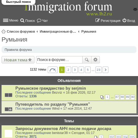
Быстрый поиск
Меню
Поиск
Чат
Регистрация
Вход
Список форумов
Иммиграционные форумы | Immigration forums
Румыния
Румыния
ои
ск
Правила форума
Новая тема
1132 темы
1
2
3
4
5
…
23
Объявления
Румынское гражданство by serjmin
Последнее сообщение
Bezviz
«
16 фев 2026, 02:17
Ответы:
1336
1
…
87
88
89
90
Путеводитель по разделу "Румыния"
Последнее сообщение
Wind
«
17 ноя 2014, 12:47
Темы
Запросы документов АНЧ после подачи досара
Последнее сообщение
benistar38
«
Сегодня, 01:17
Ответы:
3071
1
…
202
203
204
205