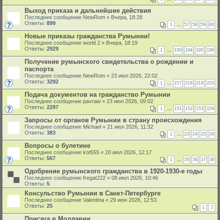
Выход приказа и дальнейшие действия
Последнее сообщение
NewRom
«
Вчера, 18:28
Ответы:
899
1
…
57
58
59
60
Новые приказы гражданства Румынии!
Последнее сообщение
world 2
«
Вчера, 18:19
Ответы:
2929
1
…
193
194
195
196
Получение румынского свидетельства о рождении и
паспорта
Последнее сообщение
NewRom
«
23 июл 2026, 22:02
Ответы:
3292
1
…
217
218
219
220
Подача документов на гражданство Румынии
Последнее сообщение
pavraw
«
23 июл 2026, 09:02
Ответы:
2297
1
…
151
152
153
154
Запросы от органов Румынии в страну происхождения
Последнее сообщение
Michael
«
21 июл 2026, 11:32
Ответы:
383
1
…
23
24
25
26
Вопросы о булетине
Последнее сообщение
kot555
«
20 июл 2026, 12:17
Ответы:
567
1
…
35
36
37
38
Одобрение румынского гражданства в 1920-1930-е годы
Последнее сообщение
fregat222
«
08 июл 2026, 10:46
Ответы:
5
Консульство Румынии в Санкт-Петербурге
Последнее сообщение
Valentina
«
29 июн 2026, 12:53
Ответы:
25
1
2
Присяга в Молдавии