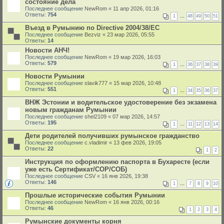
состояние дела
Последнее сообщение
NewRom
«
11 апр 2026, 01:16
Ответы:
754
1
…
48
49
50
51
Въезд в Румынию по Directive 2004/38/EC
Последнее сообщение
Bezviz
«
23 мар 2026, 05:55
Ответы:
14
Новости АНЧ!
Последнее сообщение
NewRom
«
19 мар 2026, 16:03
Ответы:
579
1
…
36
37
38
39
Новости Румынии
Последнее сообщение
slavik777
«
15 мар 2026, 10:48
Ответы:
551
1
…
34
35
36
37
ВНЖ Эстонии и водительское удостоверение без экзамена
новым гражданам Румынии
Последнее сообщение
shel2109
«
07 мар 2026, 14:57
Ответы:
195
1
…
11
12
13
14
Дети родителей получивших румынское гражданство
Последнее сообщение
c.vladimir
«
13 фев 2026, 19:05
Ответы:
22
1
2
Инструкция по оформлению паспорта в Бухаресте (если
уже есть Сертификат/СОР/СОБ)
Последнее сообщение
CSV
«
16 янв 2026, 19:38
Ответы:
146
1
…
7
8
9
10
Прошлые исторические события Румынии
Последнее сообщение
NewRom
«
16 янв 2026, 00:16
Ответы:
46
1
2
3
4
Румынские документы корня