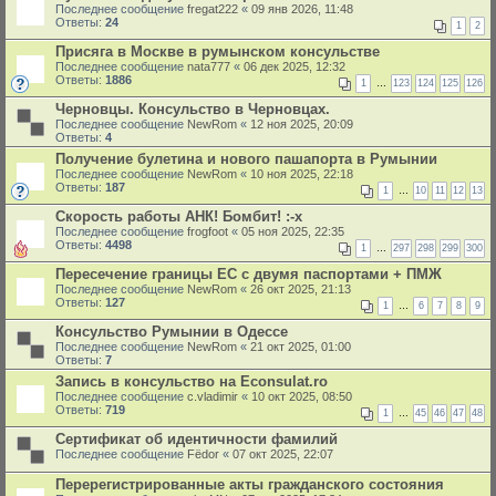
Последнее сообщение
fregat222
«
09 янв 2026, 11:48
Ответы:
24
1
2
Присяга в Москве в румынском консульстве
Последнее сообщение
nata777
«
06 дек 2025, 12:32
Ответы:
1886
1
…
123
124
125
126
Черновцы. Консульство в Черновцах.
Последнее сообщение
NewRom
«
12 ноя 2025, 20:09
Ответы:
4
Получение булетина и нового пашапорта в Румынии
Последнее сообщение
NewRom
«
10 ноя 2025, 22:18
Ответы:
187
1
…
10
11
12
13
Скорость работы АНК! Бомбит! :-x
Последнее сообщение
frogfoot
«
05 ноя 2025, 22:35
Ответы:
4498
1
…
297
298
299
300
Пересечение границы ЕС с двумя паспортами + ПМЖ
Последнее сообщение
NewRom
«
26 окт 2025, 21:13
Ответы:
127
1
…
6
7
8
9
Консульство Румынии в Одессе
Последнее сообщение
NewRom
«
21 окт 2025, 01:00
Ответы:
7
Запись в консульство на Econsulat.ro
Последнее сообщение
c.vladimir
«
10 окт 2025, 08:50
Ответы:
719
1
…
45
46
47
48
Сертификат об идентичности фамилий
Последнее сообщение
Fёdor
«
07 окт 2025, 22:07
Перерегистрированные акты гражданского состояния