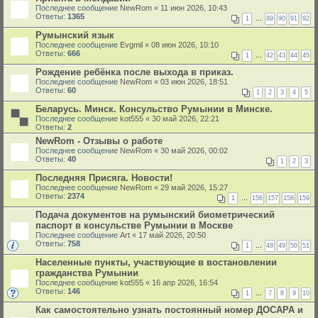
Последнее сообщение
NewRom
«
11 июн 2026, 10:43
Ответы:
1365
1
…
89
90
91
92
Румынский язык
Последнее сообщение
Evgmil
«
08 июн 2026, 10:10
Ответы:
666
1
…
42
43
44
45
Рождение ребёнка после выхода в приказ.
Последнее сообщение
NewRom
«
03 июн 2026, 18:51
Ответы:
60
1
2
3
4
5
Беларусь. Минск. Консульство Румынии в Минске.
Последнее сообщение
kot555
«
30 май 2026, 22:21
Ответы:
2
NewRom - Отзывы о работе
Последнее сообщение
NewRom
«
30 май 2026, 00:02
Ответы:
40
1
2
3
Последняя Присяга. Новости!
Последнее сообщение
NewRom
«
29 май 2026, 15:27
Ответы:
2374
1
…
156
157
158
159
Подача документов на румынский биометрический
паспорт в консульстве Румынии в Москве
Последнее сообщение
Art
«
17 май 2026, 20:50
Ответы:
758
1
…
48
49
50
51
Населенные пункты, участвующие в востановлении
гражданства Румынии
Последнее сообщение
kot555
«
16 апр 2026, 16:54
Ответы:
146
1
…
7
8
9
10
Как самостоятельно узнать постоянный номер ДОСАРА и