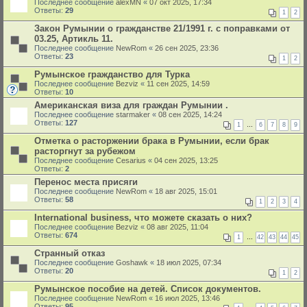
Последнее сообщение
alexMN
«
07 окт 2025, 17:34
Ответы:
29
1
2
Закон Румынии о гражданстве 21/1991 г. с поправками от
03.25, Артикль 11.
Последнее сообщение
NewRom
«
26 сен 2025, 23:36
Ответы:
23
1
2
Румынское гражданство для Турка
Последнее сообщение
Bezviz
«
11 сен 2025, 14:59
Ответы:
10
Американская виза для граждан Румынии .
Последнее сообщение
starmaker
«
08 сен 2025, 14:24
Ответы:
127
1
…
6
7
8
9
Отметка о расторжении брака в Румынии, если брак
расторгнут за рубежом
Последнее сообщение
Cesarius
«
04 сен 2025, 13:25
Ответы:
2
Перенос места присяги
Последнее сообщение
NewRom
«
18 авг 2025, 15:01
Ответы:
58
1
2
3
4
International business, что можете сказать о них?
Последнее сообщение
Bezviz
«
08 авг 2025, 11:04
Ответы:
674
1
…
42
43
44
45
Странный отказ
Последнее сообщение
Goshawk
«
18 июл 2025, 07:34
Ответы:
20
1
2
Румынское пособие на детей. Список документов.
Последнее сообщение
NewRom
«
16 июл 2025, 13:46
Ответы:
95