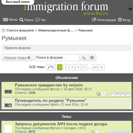
Быстрый поиск
Меню
Поиск
Чат
Регистрация
Вход
Список форумов
Иммиграционные форумы | Immigration forums
Румыния
Румыния
ои
ск
Правила форума
Новая тема
1132 темы
1
2
3
4
5
…
23
Объявления
Румынское гражданство by serjmin
Последнее сообщение
Bezviz
«
16 фев 2026, 02:17
Ответы:
1336
1
…
87
88
89
90
Путеводитель по разделу "Румыния"
Последнее сообщение
Wind
«
17 ноя 2014, 12:47
Темы
Запросы документов АНЧ после подачи досара
Последнее сообщение
Bezviz
«
Сегодня, 14:51
Ответы:
3072
1
…
202
203
204
205