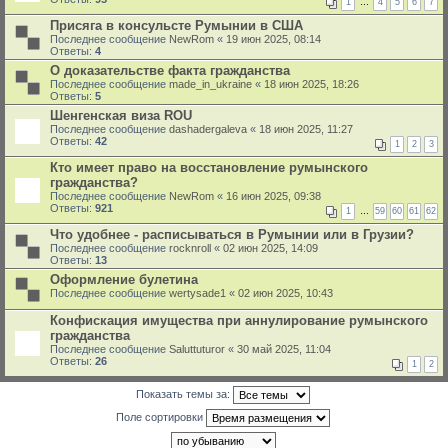
1
…
4
5
6
7
Присяга в консульсте Румынии в США
Последнее сообщение
NewRom
«
19 июн 2025, 08:14
Ответы:
4
О доказательстве факта гражданства
Последнее сообщение
made_in_ukraine
«
18 июн 2025, 18:26
Ответы:
5
Шенгенская виза ROU
Последнее сообщение
dashadergaleva
«
18 июн 2025, 11:27
Ответы:
42
1
2
3
Кто имеет право на восстановление румынского
гражданства?
Последнее сообщение
NewRom
«
16 июн 2025, 09:38
Ответы:
921
1
…
59
60
61
62
Что удобнее - расписываться в Румынии или в Грузии?
Последнее сообщение
rocknroll
«
02 июн 2025, 14:09
Ответы:
13
Оформление булетина
Последнее сообщение
wertysade1
«
02 июн 2025, 10:43
Конфискация имущества при аннулирование румынского
гражданства
Последнее сообщение
Saluttuturor
«
30 май 2025, 11:04
Ответы:
26
1
2
Показать темы за:
Поле сортировки