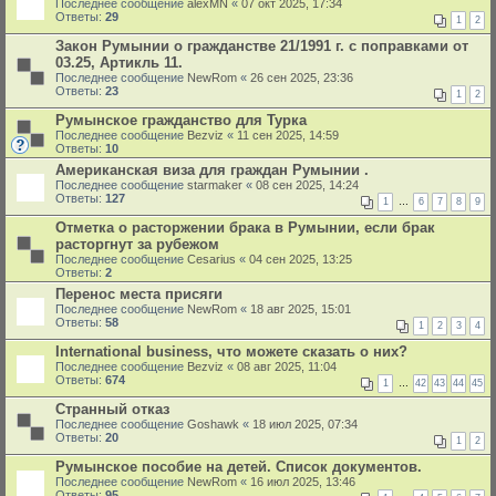
Последнее сообщение
alexMN
«
07 окт 2025, 17:34
Ответы:
29
1
2
Закон Румынии о гражданстве 21/1991 г. с поправками от
03.25, Артикль 11.
Последнее сообщение
NewRom
«
26 сен 2025, 23:36
Ответы:
23
1
2
Румынское гражданство для Турка
Последнее сообщение
Bezviz
«
11 сен 2025, 14:59
Ответы:
10
Американская виза для граждан Румынии .
Последнее сообщение
starmaker
«
08 сен 2025, 14:24
Ответы:
127
1
…
6
7
8
9
Отметка о расторжении брака в Румынии, если брак
расторгнут за рубежом
Последнее сообщение
Cesarius
«
04 сен 2025, 13:25
Ответы:
2
Перенос места присяги
Последнее сообщение
NewRom
«
18 авг 2025, 15:01
Ответы:
58
1
2
3
4
International business, что можете сказать о них?
Последнее сообщение
Bezviz
«
08 авг 2025, 11:04
Ответы:
674
1
…
42
43
44
45
Странный отказ
Последнее сообщение
Goshawk
«
18 июл 2025, 07:34
Ответы:
20
1
2
Румынское пособие на детей. Список документов.
Последнее сообщение
NewRom
«
16 июл 2025, 13:46
Ответы:
95