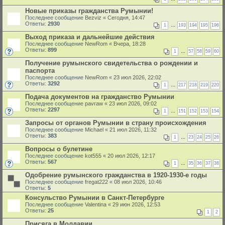
Новые приказы гражданства Румынии!
Последнее сообщение
Bezviz
«
Сегодня, 14:47
Ответы:
2930
1
…
193
194
195
196
Выход приказа и дальнейшие действия
Последнее сообщение
NewRom
«
Вчера, 18:28
Ответы:
899
1
…
57
58
59
60
Получение румынского свидетельства о рождении и
паспорта
Последнее сообщение
NewRom
«
23 июл 2026, 22:02
Ответы:
3292
1
…
217
218
219
220
Подача документов на гражданство Румынии
Последнее сообщение
pavraw
«
23 июл 2026, 09:02
Ответы:
2297
1
…
151
152
153
154
Запросы от органов Румынии в страну происхождения
Последнее сообщение
Michael
«
21 июл 2026, 11:32
Ответы:
383
1
…
23
24
25
26
Вопросы о булетине
Последнее сообщение
kot555
«
20 июл 2026, 12:17
Ответы:
567
1
…
35
36
37
38
Одобрение румынского гражданства в 1920-1930-е годы
Последнее сообщение
fregat222
«
08 июл 2026, 10:46
Ответы:
5
Консульство Румынии в Санкт-Петербурге
Последнее сообщение
Valentina
«
29 июн 2026, 12:53
Ответы:
25
1
2
Присяга в Молдавии