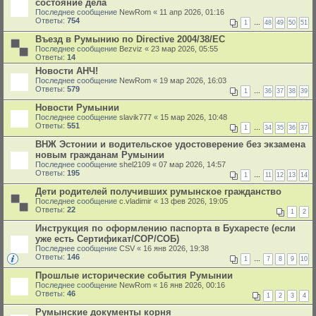
состояние дела
Последнее сообщение
NewRom
«
11 апр 2026, 01:16
Ответы:
754
1
…
48
49
50
51
Въезд в Румынию по Directive 2004/38/EC
Последнее сообщение
Bezviz
«
23 мар 2026, 05:55
Ответы:
14
Новости АНЧ!
Последнее сообщение
NewRom
«
19 мар 2026, 16:03
Ответы:
579
1
…
36
37
38
39
Новости Румынии
Последнее сообщение
slavik777
«
15 мар 2026, 10:48
Ответы:
551
1
…
34
35
36
37
ВНЖ Эстонии и водительское удостоверение без экзамена
новым гражданам Румынии
Последнее сообщение
shel2109
«
07 мар 2026, 14:57
Ответы:
195
1
…
11
12
13
14
Дети родителей получивших румынское гражданство
Последнее сообщение
c.vladimir
«
13 фев 2026, 19:05
Ответы:
22
1
2
Инструкция по оформлению паспорта в Бухаресте (если
уже есть Сертификат/СОР/СОБ)
Последнее сообщение
CSV
«
16 янв 2026, 19:38
Ответы:
146
1
…
7
8
9
10
Прошлые исторические события Румынии
Последнее сообщение
NewRom
«
16 янв 2026, 00:16
Ответы:
46
1
2
3
4
Румынские документы корня