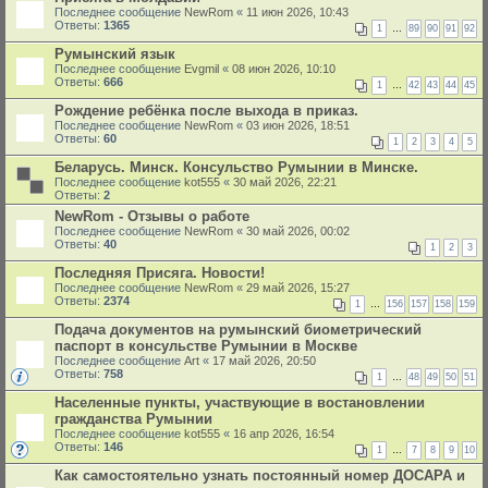
Последнее сообщение
NewRom
«
11 июн 2026, 10:43
Ответы:
1365
1
…
89
90
91
92
Румынский язык
Последнее сообщение
Evgmil
«
08 июн 2026, 10:10
Ответы:
666
1
…
42
43
44
45
Рождение ребёнка после выхода в приказ.
Последнее сообщение
NewRom
«
03 июн 2026, 18:51
Ответы:
60
1
2
3
4
5
Беларусь. Минск. Консульство Румынии в Минске.
Последнее сообщение
kot555
«
30 май 2026, 22:21
Ответы:
2
NewRom - Отзывы о работе
Последнее сообщение
NewRom
«
30 май 2026, 00:02
Ответы:
40
1
2
3
Последняя Присяга. Новости!
Последнее сообщение
NewRom
«
29 май 2026, 15:27
Ответы:
2374
1
…
156
157
158
159
Подача документов на румынский биометрический
паспорт в консульстве Румынии в Москве
Последнее сообщение
Art
«
17 май 2026, 20:50
Ответы:
758
1
…
48
49
50
51
Населенные пункты, участвующие в востановлении
гражданства Румынии
Последнее сообщение
kot555
«
16 апр 2026, 16:54
Ответы:
146
1
…
7
8
9
10
Как самостоятельно узнать постоянный номер ДОСАРА и