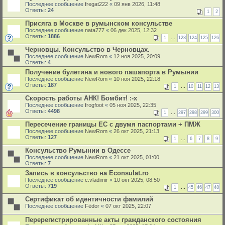
Последнее сообщение
fregat222
«
09 янв 2026, 11:48
Ответы:
24
1
2
Присяга в Москве в румынском консульстве
Последнее сообщение
nata777
«
06 дек 2025, 12:32
Ответы:
1886
1
…
123
124
125
126
Черновцы. Консульство в Черновцах.
Последнее сообщение
NewRom
«
12 ноя 2025, 20:09
Ответы:
4
Получение булетина и нового пашапорта в Румынии
Последнее сообщение
NewRom
«
10 ноя 2025, 22:18
Ответы:
187
1
…
10
11
12
13
Скорость работы АНК! Бомбит! :-x
Последнее сообщение
frogfoot
«
05 ноя 2025, 22:35
Ответы:
4498
1
…
297
298
299
300
Пересечение границы ЕС с двумя паспортами + ПМЖ
Последнее сообщение
NewRom
«
26 окт 2025, 21:13
Ответы:
127
1
…
6
7
8
9
Консульство Румынии в Одессе
Последнее сообщение
NewRom
«
21 окт 2025, 01:00
Ответы:
7
Запись в консульство на Econsulat.ro
Последнее сообщение
c.vladimir
«
10 окт 2025, 08:50
Ответы:
719
1
…
45
46
47
48
Сертификат об идентичности фамилий
Последнее сообщение
Fёdor
«
07 окт 2025, 22:07
Перерегистрированные акты гражданского состояния