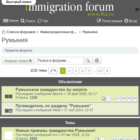
Быстрый поиск
Меню
Поиск
Чат
Регистрация
Вход
Список форумов
Иммиграционные форумы | Immigration forums
Румыния
Румыния
ои
ск
Правила форума
Новая тема
1132 темы
1
2
3
4
5
…
23
Объявления
Румынское гражданство by serjmin
Последнее сообщение
Bezviz
«
16 фев 2026, 02:17
Ответы:
1336
1
…
87
88
89
90
Путеводитель по разделу "Румыния"
Последнее сообщение
Wind
«
17 ноя 2014, 12:47
Темы
Новые приказы гражданства Румынии!
Последнее сообщение
Ivo
«
07 авг 2026, 11:53
Ответы:
2932
1
…
193
194
195
196