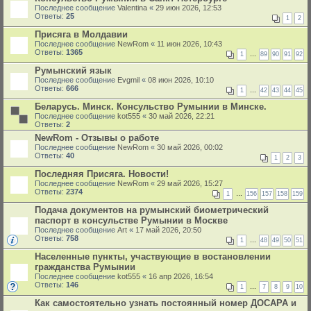
Последнее сообщение
Valentina
«
29 июн 2026, 12:53
Ответы:
25
1
2
Присяга в Молдавии
Последнее сообщение
NewRom
«
11 июн 2026, 10:43
Ответы:
1365
1
…
89
90
91
92
Румынский язык
Последнее сообщение
Evgmil
«
08 июн 2026, 10:10
Ответы:
666
1
…
42
43
44
45
Беларусь. Минск. Консульство Румынии в Минске.
Последнее сообщение
kot555
«
30 май 2026, 22:21
Ответы:
2
NewRom - Отзывы о работе
Последнее сообщение
NewRom
«
30 май 2026, 00:02
Ответы:
40
1
2
3
Последняя Присяга. Новости!
Последнее сообщение
NewRom
«
29 май 2026, 15:27
Ответы:
2374
1
…
156
157
158
159
Подача документов на румынский биометрический
паспорт в консульстве Румынии в Москве
Последнее сообщение
Art
«
17 май 2026, 20:50
Ответы:
758
1
…
48
49
50
51
Населенные пункты, участвующие в востановлении
гражданства Румынии
Последнее сообщение
kot555
«
16 апр 2026, 16:54
Ответы:
146
1
…
7
8
9
10
Как самостоятельно узнать постоянный номер ДОСАРА и