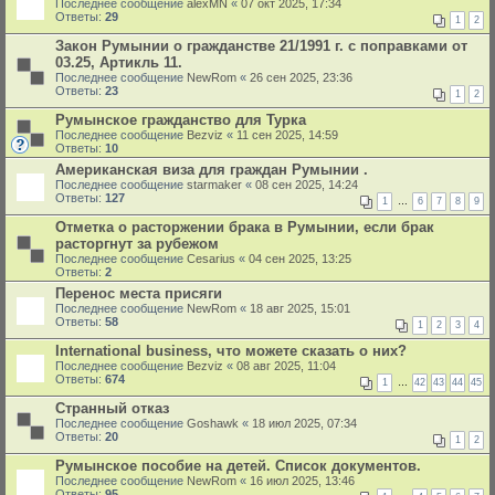
Последнее сообщение
alexMN
«
07 окт 2025, 17:34
Ответы:
29
1
2
Закон Румынии о гражданстве 21/1991 г. с поправками от
03.25, Артикль 11.
Последнее сообщение
NewRom
«
26 сен 2025, 23:36
Ответы:
23
1
2
Румынское гражданство для Турка
Последнее сообщение
Bezviz
«
11 сен 2025, 14:59
Ответы:
10
Американская виза для граждан Румынии .
Последнее сообщение
starmaker
«
08 сен 2025, 14:24
Ответы:
127
1
…
6
7
8
9
Отметка о расторжении брака в Румынии, если брак
расторгнут за рубежом
Последнее сообщение
Cesarius
«
04 сен 2025, 13:25
Ответы:
2
Перенос места присяги
Последнее сообщение
NewRom
«
18 авг 2025, 15:01
Ответы:
58
1
2
3
4
International business, что можете сказать о них?
Последнее сообщение
Bezviz
«
08 авг 2025, 11:04
Ответы:
674
1
…
42
43
44
45
Странный отказ
Последнее сообщение
Goshawk
«
18 июл 2025, 07:34
Ответы:
20
1
2
Румынское пособие на детей. Список документов.
Последнее сообщение
NewRom
«
16 июл 2025, 13:46
Ответы:
95