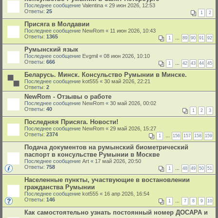
Последнее сообщение
Valentina
«
29 июн 2026, 12:53
Ответы:
25
1
2
Присяга в Молдавии
Последнее сообщение
NewRom
«
11 июн 2026, 10:43
Ответы:
1365
1
…
89
90
91
92
Румынский язык
Последнее сообщение
Evgmil
«
08 июн 2026, 10:10
Ответы:
666
1
…
42
43
44
45
Беларусь. Минск. Консульство Румынии в Минске.
Последнее сообщение
kot555
«
30 май 2026, 22:21
Ответы:
2
NewRom - Отзывы о работе
Последнее сообщение
NewRom
«
30 май 2026, 00:02
Ответы:
40
1
2
3
Последняя Присяга. Новости!
Последнее сообщение
NewRom
«
29 май 2026, 15:27
Ответы:
2374
1
…
156
157
158
159
Подача документов на румынский биометрический
паспорт в консульстве Румынии в Москве
Последнее сообщение
Art
«
17 май 2026, 20:50
Ответы:
758
1
…
48
49
50
51
Населенные пункты, участвующие в востановлении
гражданства Румынии
Последнее сообщение
kot555
«
16 апр 2026, 16:54
Ответы:
146
1
…
7
8
9
10
Как самостоятельно узнать постоянный номер ДОСАРА и