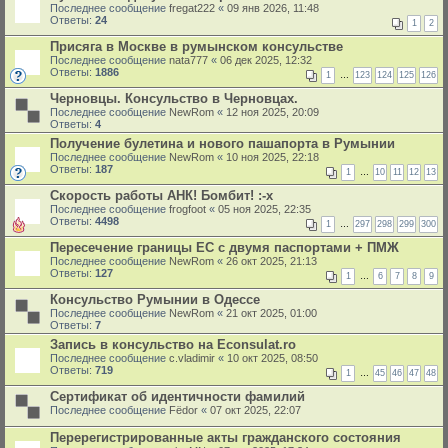
Последнее сообщение
fregat222
«
09 янв 2026, 11:48
Ответы:
24
1
2
Присяга в Москве в румынском консульстве
Последнее сообщение
nata777
«
06 дек 2025, 12:32
Ответы:
1886
1
…
123
124
125
126
Черновцы. Консульство в Черновцах.
Последнее сообщение
NewRom
«
12 ноя 2025, 20:09
Ответы:
4
Получение булетина и нового пашапорта в Румынии
Последнее сообщение
NewRom
«
10 ноя 2025, 22:18
Ответы:
187
1
…
10
11
12
13
Скорость работы АНК! Бомбит! :-x
Последнее сообщение
frogfoot
«
05 ноя 2025, 22:35
Ответы:
4498
1
…
297
298
299
300
Пересечение границы ЕС с двумя паспортами + ПМЖ
Последнее сообщение
NewRom
«
26 окт 2025, 21:13
Ответы:
127
1
…
6
7
8
9
Консульство Румынии в Одессе
Последнее сообщение
NewRom
«
21 окт 2025, 01:00
Ответы:
7
Запись в консульство на Econsulat.ro
Последнее сообщение
c.vladimir
«
10 окт 2025, 08:50
Ответы:
719
1
…
45
46
47
48
Сертификат об идентичности фамилий
Последнее сообщение
Fёdor
«
07 окт 2025, 22:07
Перерегистрированные акты гражданского состояния