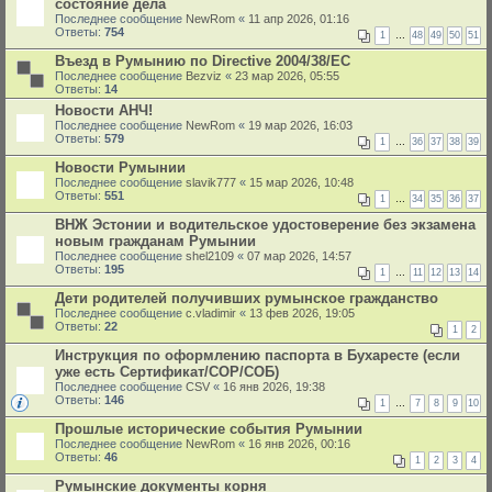
состояние дела
Последнее сообщение
NewRom
«
11 апр 2026, 01:16
Ответы:
754
1
…
48
49
50
51
Въезд в Румынию по Directive 2004/38/EC
Последнее сообщение
Bezviz
«
23 мар 2026, 05:55
Ответы:
14
Новости АНЧ!
Последнее сообщение
NewRom
«
19 мар 2026, 16:03
Ответы:
579
1
…
36
37
38
39
Новости Румынии
Последнее сообщение
slavik777
«
15 мар 2026, 10:48
Ответы:
551
1
…
34
35
36
37
ВНЖ Эстонии и водительское удостоверение без экзамена
новым гражданам Румынии
Последнее сообщение
shel2109
«
07 мар 2026, 14:57
Ответы:
195
1
…
11
12
13
14
Дети родителей получивших румынское гражданство
Последнее сообщение
c.vladimir
«
13 фев 2026, 19:05
Ответы:
22
1
2
Инструкция по оформлению паспорта в Бухаресте (если
уже есть Сертификат/СОР/СОБ)
Последнее сообщение
CSV
«
16 янв 2026, 19:38
Ответы:
146
1
…
7
8
9
10
Прошлые исторические события Румынии
Последнее сообщение
NewRom
«
16 янв 2026, 00:16
Ответы:
46
1
2
3
4
Румынские документы корня