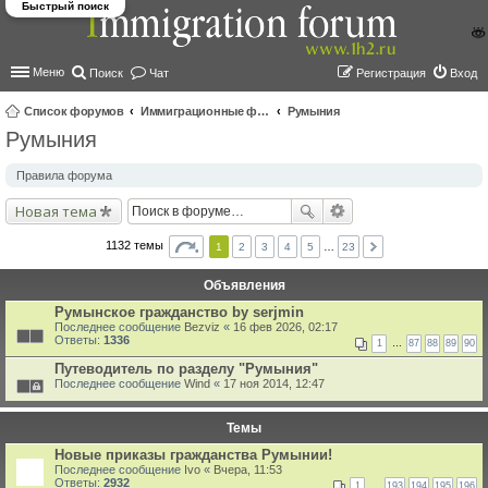
Быстрый поиск
Меню
Поиск
Чат
Регистрация
Вход
Список форумов
Иммиграционные форумы | Immigration forums
Румыния
Румыния
ои
ск
Правила форума
Новая тема
1132 темы
1
2
3
4
5
…
23
Объявления
Румынское гражданство by serjmin
Последнее сообщение
Bezviz
«
16 фев 2026, 02:17
Ответы:
1336
1
…
87
88
89
90
Путеводитель по разделу "Румыния"
Последнее сообщение
Wind
«
17 ноя 2014, 12:47
Темы
Новые приказы гражданства Румынии!
Последнее сообщение
Ivo
«
Вчера, 11:53
Ответы:
2932
1
…
193
194
195
196