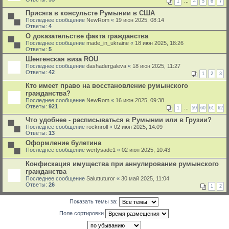
1
…
4
5
6
7
Присяга в консульсте Румынии в США
Последнее сообщение
NewRom
«
19 июн 2025, 08:14
Ответы:
4
О доказательстве факта гражданства
Последнее сообщение
made_in_ukraine
«
18 июн 2025, 18:26
Ответы:
5
Шенгенская виза ROU
Последнее сообщение
dashadergaleva
«
18 июн 2025, 11:27
Ответы:
42
1
2
3
Кто имеет право на восстановление румынского
гражданства?
Последнее сообщение
NewRom
«
16 июн 2025, 09:38
Ответы:
921
1
…
59
60
61
62
Что удобнее - расписываться в Румынии или в Грузии?
Последнее сообщение
rocknroll
«
02 июн 2025, 14:09
Ответы:
13
Оформление булетина
Последнее сообщение
wertysade1
«
02 июн 2025, 10:43
Конфискация имущества при аннулирование румынского
гражданства
Последнее сообщение
Saluttuturor
«
30 май 2025, 11:04
Ответы:
26
1
2
Показать темы за:
Поле сортировки