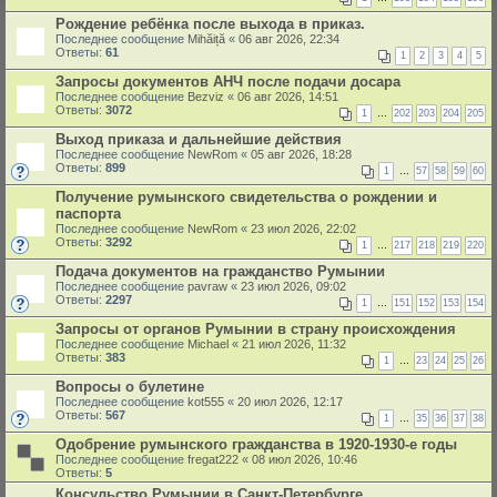
Рождение ребёнка после выхода в приказ.
Последнее сообщение
Mihăiță
«
06 авг 2026, 22:34
Ответы:
61
1
2
3
4
5
Запросы документов АНЧ после подачи досара
Последнее сообщение
Bezviz
«
06 авг 2026, 14:51
Ответы:
3072
1
…
202
203
204
205
Выход приказа и дальнейшие действия
Последнее сообщение
NewRom
«
05 авг 2026, 18:28
Ответы:
899
1
…
57
58
59
60
Получение румынского свидетельства о рождении и
паспорта
Последнее сообщение
NewRom
«
23 июл 2026, 22:02
Ответы:
3292
1
…
217
218
219
220
Подача документов на гражданство Румынии
Последнее сообщение
pavraw
«
23 июл 2026, 09:02
Ответы:
2297
1
…
151
152
153
154
Запросы от органов Румынии в страну происхождения
Последнее сообщение
Michael
«
21 июл 2026, 11:32
Ответы:
383
1
…
23
24
25
26
Вопросы о булетине
Последнее сообщение
kot555
«
20 июл 2026, 12:17
Ответы:
567
1
…
35
36
37
38
Одобрение румынского гражданства в 1920-1930-е годы
Последнее сообщение
fregat222
«
08 июл 2026, 10:46
Ответы:
5
Консульство Румынии в Санкт-Петербурге