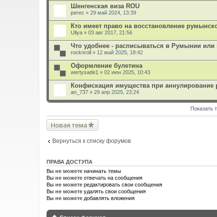
Шенгенская виза ROU
perec
» 29 май 2024, 13:39
Кто имеет право на восстановление румынск
Uliya
» 03 авг 2017, 21:56
Что удобнее - расписываться в Румынии или 
rocknroll
» 12 май 2025, 18:42
Оформление булетина
wertysade1
» 02 июн 2025, 10:43
Конфискация имущества при аннулирование 
an_737
» 29 апр 2025, 23:24
Показать 
Новая тема
Вернуться к списку форумов
ПРАВА ДОСТУПА
Вы
не можете
начинать темы
Вы
не можете
отвечать на сообщения
Вы
не можете
редактировать свои сообщения
Вы
не можете
удалять свои сообщения
Вы
не можете
добавлять вложения