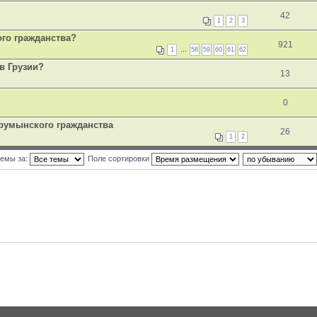
42
1
2
3
ого гражданства?
921
1
…
58
59
60
61
62
в Грузии?
13
0
румынского гражданства
26
1
2
темы за:
Поле сортировки