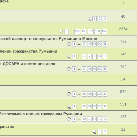
нске.
2
40
1
2
3
2374
1
…
155
156
157
158
159
еский паспорт в консульстве Румынии в Москве
758
1
…
47
48
49
50
51
влении гражданства Румынии
146
1
…
6
7
8
9
10
р ДОСАРА и состояние дела
754
1
…
47
48
49
50
51
14
579
1
…
35
36
37
38
39
551
1
…
33
34
35
36
37
 без экзамена новым гражданам Румынии
195
1
…
10
11
12
13
14
данство
22
1
2