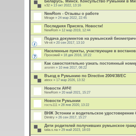
Беларусь. Минск. Консульство Румынии в Ми
v32
» 13 окт 2022, 13:16
NewRom - Отзывы о работе
Mirage
» 24 мар 2022, 22:45
Последняя Присяга. Новости!
NewRom
» 12 мар 2019, 12:44
Подача документов на румынский биометрич
Vit-vit
» 20 сен 2017, 13:10
Населенные пункты, участвующие в востано
Прохожий
» 18 дек 2016, 18:22
Как самостоятельно узнать постоянный номе
anonim
» 10 янв 2017, 08:22
Въезд в Румынию по Directive 2004/38/EC
atexx
» 17 мар 2026, 13:32
Новости АНЧ!
NewRom
» 20 май 2021, 15:27
Новости Румынии
гость111
» 28 янв 2020, 13:22
ВНЖ Эстонии и водительское удостоверение
Dimitry
» 26 сен 2017, 15:27
Дети родителей получивших румынское граж
tatia.s.na
» 29 май 2023, 18:03