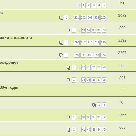
61
1
2
3
4
5
ра
3072
1
…
201
202
203
204
205
899
1
…
56
57
58
59
60
ении и паспорта
3292
1
…
216
217
218
219
220
2297
1
…
150
151
152
153
154
схождения
383
1
…
22
23
24
25
26
567
1
…
34
35
36
37
38
30-е годы
5
25
1
2
1365
1
…
88
89
90
91
92
666
1
…
41
42
43
44
45