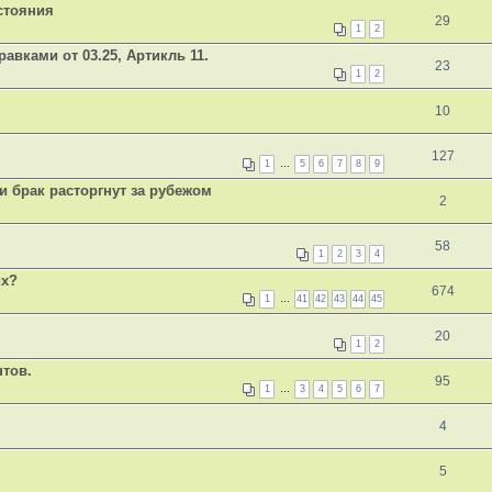
стояния
29
1
2
равками от 03.25, Артикль 11.
23
1
2
10
127
1
…
5
6
7
8
9
и брак расторгнут за рубежом
2
58
1
2
3
4
их?
674
1
…
41
42
43
44
45
20
1
2
нтов.
95
1
…
3
4
5
6
7
4
5