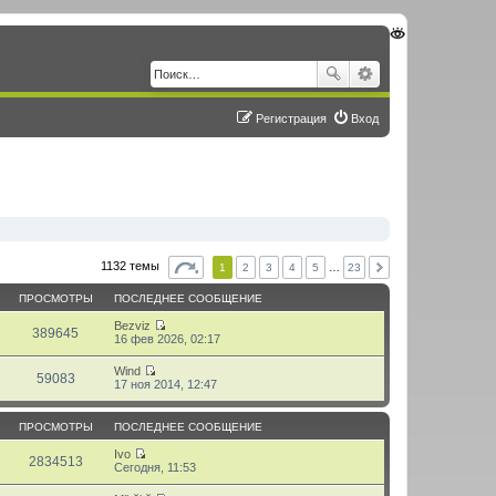
Регистрация
Вход
1132 темы
1
2
3
4
5
…
23
ПРОСМОТРЫ
ПОСЛЕДНЕЕ СООБЩЕНИЕ
Bezviz
389645
П
16 фев 2026, 02:17
е
р
Wind
е
59083
П
17 ноя 2014, 12:47
й
е
т
р
и
е
ПРОСМОТРЫ
ПОСЛЕДНЕЕ СООБЩЕНИЕ
к
й
п
т
Ivo
о
2834513
и
П
Сегодня, 11:53
с
к
е
л
п
р