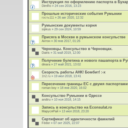
Инструкция по оформлению паспорта в Бухар
DimRo
» 24 сен 2016, 13:23
Прошлые исторические события Румынии
гость111
» 26 авг 2020, 12:32
Румынские документы корня
sipkus
» 29 сен 2024, 10:59
Присяга в Москве в румынском консульстве
Антон
» 30 янв 2017, 01:26
Черновцы. Консульство в Черновцах.
Dairis
» 31 май 2019, 12:00
Получение булетина и нового пашапорта в Р
dinara
» 27 май 2021, 13:02
Скорость работы АНК! Бомбит! :-x
1h2.ru
» 19 июл 2018, 13:41
Пересечение границы ЕС с двумя паспортам
roman boy
» 18 янв 2020, 16:02
Консульство Румынии в Одессе
andtru
» 10 ноя 2018, 14:15
Запись в консульство на Econsulat.ro
МарусяРай
» 13 июл 2018, 23:20
Сертификат об идентичности фамилий
Fёdor
» 07 окт 2025, 22:07