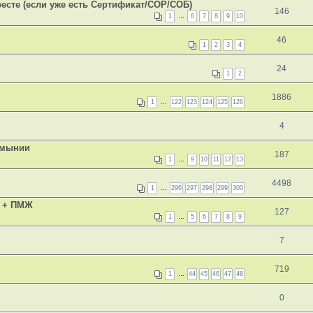
есте (если уже есть Сертификат/СОР/СОБ)
146
1
…
6
7
8
9
10
46
1
2
3
4
24
1
2
1886
1
…
122
123
124
125
126
4
умынии
187
1
…
9
10
11
12
13
4498
1
…
296
297
298
299
300
и + ПМЖ
127
1
…
5
6
7
8
9
7
719
1
…
44
45
46
47
48
0