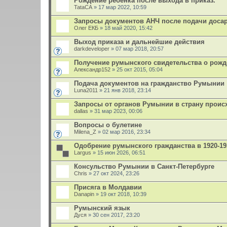
Рождение ребёнка после выхода в приказ.
TataCA
» 17 мар 2022, 10:59
Запросы документов АНЧ после подачи доса
Олег ЕКБ
» 18 май 2020, 15:42
Выход приказа и дальнейшие действия
darkdeveloper
» 07 мар 2018, 20:57
Получение румынского свидетельства о рожд
Александр152
» 25 окт 2015, 05:04
Подача документов на гражданство Румынии
Luna2011
» 21 янв 2018, 23:14
Запросы от органов Румынии в страну прои
dallas
» 31 мар 2023, 00:06
Вопросы о булетине
Milena_Z
» 02 мар 2016, 23:34
Одобрение румынского гражданства в 1920-19
Largus
» 15 июн 2026, 06:51
Консульство Румынии в Санкт-Петербурге
Chris
» 27 окт 2024, 23:26
Присяга в Молдавии
Danapin
» 19 окт 2018, 10:39
Румынский язык
Дуся
» 30 сен 2017, 23:20