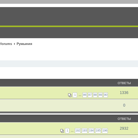
 forums
Румыния
ОТВЕТЫ
1336
1
…
86
87
88
89
90
0
ОТВЕТЫ
2932
1
…
192
193
194
195
196