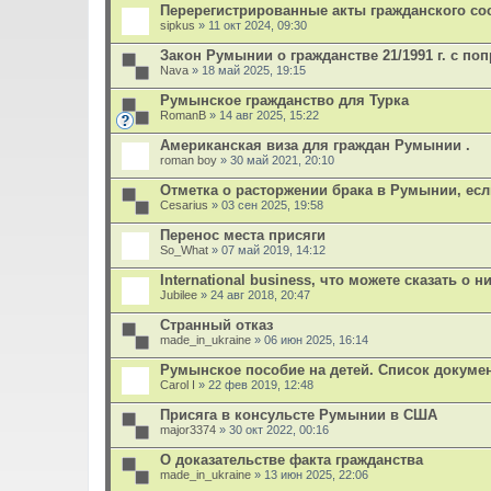
Перерегистрированные акты гражданского со
sipkus
» 11 окт 2024, 09:30
Закон Румынии о гражданстве 21/1991 г. с поп
Nava
» 18 май 2025, 19:15
Румынское гражданство для Турка
RomanB
» 14 авг 2025, 15:22
Американская виза для граждан Румынии .
roman boy
» 30 май 2021, 20:10
Отметка о расторжении брака в Румынии, есл
Cesarius
» 03 сен 2025, 19:58
Перенос места присяги
So_What
» 07 май 2019, 14:12
International business, что можете сказать о н
Jubilee
» 24 авг 2018, 20:47
Странный отказ
made_in_ukraine
» 06 июн 2025, 16:14
Румынское пособие на детей. Список докуме
Carol I
» 22 фев 2019, 12:48
Присяга в консульсте Румынии в США
major3374
» 30 окт 2022, 00:16
О доказательстве факта гражданства
made_in_ukraine
» 13 июн 2025, 22:06