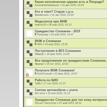
Какие католические церкви есть в Попраде?
konstantinstepanyan
» 16 дек 2020, 23:44
Кто в теме? Старая с.р.о.
Banderovec
» 01 авг 2020, 23:44
Медосмотр при ВНЖ
matros33
» 08 мар 2015, 02:13
Гражданство Словакии - 2019
Румунар
» 25 май 2019, 10:47
В
л
ВНЖ в Cловакии
о
WIS
» 24 мар 2015, 23:45
ж
В
е
л
Поступление в ВУЗ Словакию
н
о
Milana5
и
» 18 фев 2020, 13:33
ж
я
е
Все предложения по гражданствам Словении, 
н
Франак
и
» 29 окт 2015, 22:02
я
Получите ВНЖ Словакии!
EuroConsult
» 22 фев 2016, 16:07
В
л
Работа по БИО
о
Taffa
» 17 сен 2018, 21:37
ж
е
Снятие автомобиля с учета
н
Кот кота
и
» 23 ноя 2018, 21:13
я
Гражданство Словакии для тех кому интересн
Slovak Citizenship
» 07 май 2014, 00:11