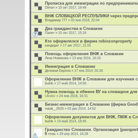
Прописка для иммиграции по предпринимате
Dimon
» 15 окт 2017, 19:49
ВНЖ СЛОВАЦКОЙ РЕСПУБЛИКИ через предпр
Владимир 777
» 03 янв 2018, 22:04
Два гражданства в Словакии
Палет
» 15 окт 2017, 15:19
Кто оформлялся в фирме robinzonproperty
кандидат
» 17 авг 2017, 21:55
Помощь оформления ВНЖ в Словакии
Лиза Новикова
» 13 апр 2016, 16:20
Иммиграция в Словакию
Деловая Европа
» 17 янв 2014, 02:26
Оформление ВНЖ в Словакии для изучения с
butrik
» 17 май 2014, 14:50
Нужна помощь в обмене ВУ на словацкое для
Ukslov
» 24 янв 2016, 16:31
Бизнес-иммиграция в Словакию (фирма Good
natali__0525
» 03 дек 2014, 14:52
Оформление документов для ВНЖ, ПМЖ в Сл
butrik
» 14 май 2014, 18:49
Гражданство Словакии. Организация (passport
rmas
» 29 апр 2014, 16:28
В