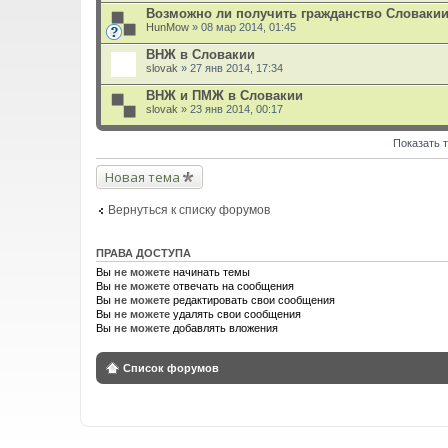
л
Возможно ли получить гражданство Словакии з
о
HunMow
» 08 мар 2014, 01:45
ж
е
ВНЖ в Словакии
н
slovak
и
» 27 янв 2014, 17:34
я
ВНЖ и ПМЖ в Словакии
slovak
» 23 янв 2014, 00:17
Показать 
Новая тема
Вернуться к списку форумов
ПРАВА ДОСТУПА
Вы
не можете
начинать темы
Вы
не можете
отвечать на сообщения
Вы
не можете
редактировать свои сообщения
Вы
не можете
удалять свои сообщения
Вы
не можете
добавлять вложения
Список форумов