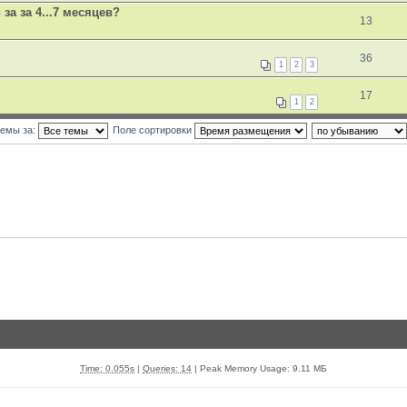
а за 4...7 месяцев?
13
36
1
2
3
17
1
2
темы за:
Поле сортировки
Time: 0.055s
|
Queries: 14
| Peak Memory Usage: 9.11 МБ