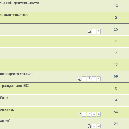
льской деятельности
13
инимательство
2
15
1
2
2
3
12
ловацкого языка!
59
1
2
3
4
 гражданина ЕС
0
Win)
4
овакии.
54
1
2
3
4
eu.ru)
24
1
2