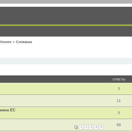
 forums
Словакия
ОТВЕТЫ
3
11
анина ЕС
0
69
1
2
3
4
5