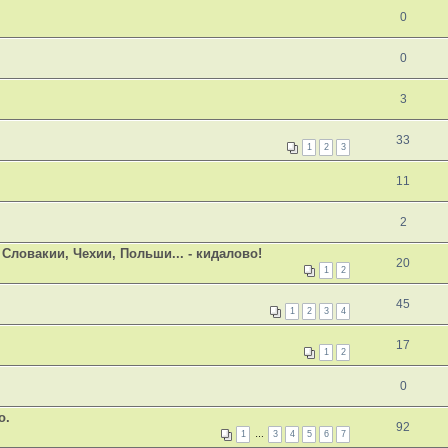
0
0
3
33
1
2
3
11
2
Словакии, Чехии, Польши... - кидалово!
20
1
2
45
1
2
3
4
17
1
2
0
о.
92
1
…
3
4
5
6
7