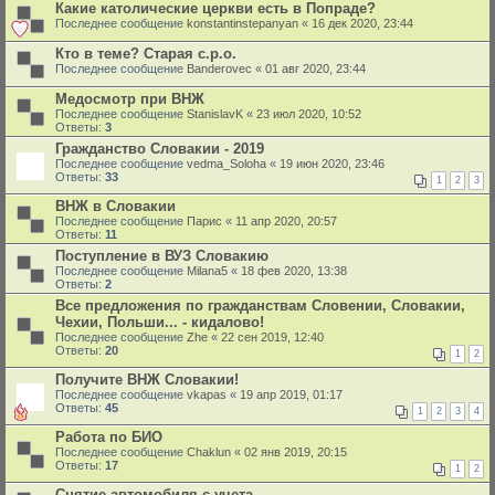
Какие католические церкви есть в Попраде?
Последнее сообщение
konstantinstepanyan
«
16 дек 2020, 23:44
Кто в теме? Старая с.р.о.
Последнее сообщение
Banderovec
«
01 авг 2020, 23:44
Медосмотр при ВНЖ
Последнее сообщение
StanislavK
«
23 июл 2020, 10:52
Ответы:
3
Гражданство Словакии - 2019
Последнее сообщение
vedma_Soloha
«
19 июн 2020, 23:46
Ответы:
33
1
2
3
ВНЖ в Cловакии
Последнее сообщение
Парис
«
11 апр 2020, 20:57
Ответы:
11
Поступление в ВУЗ Словакию
Последнее сообщение
Milana5
«
18 фев 2020, 13:38
Ответы:
2
Все предложения по гражданствам Словении, Словакии,
Чехии, Польши... - кидалово!
Последнее сообщение
Zhe
«
22 сен 2019, 12:40
Ответы:
20
1
2
Получите ВНЖ Словакии!
Последнее сообщение
vkapas
«
19 апр 2019, 01:17
Ответы:
45
1
2
3
4
Работа по БИО
Последнее сообщение
Chaklun
«
02 янв 2019, 20:15
Ответы:
17
1
2
Снятие автомобиля с учета