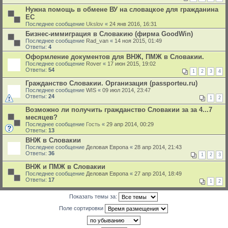
Нужна помощь в обмене ВУ на словацкое для гражданина
ЕС
Последнее сообщение
Ukslov
«
24 янв 2016, 16:31
Бизнес-иммиграция в Словакию (фирма GoodWin)
Последнее сообщение
Rad_van
«
14 ноя 2015, 01:49
Ответы:
4
Оформление документов для ВНЖ, ПМЖ в Словакии.
Последнее сообщение
Rover
«
17 июн 2015, 19:02
Ответы:
54
1
2
3
4
Гражданство Словакии. Организация (passporteu.ru)
Последнее сообщение
WIS
«
09 июл 2014, 23:47
Ответы:
24
1
2
Возможно ли получить гражданство Словакии за за 4...7
месяцев?
Последнее сообщение
Гость
«
29 апр 2014, 00:29
Ответы:
13
ВНЖ в Словакии
Последнее сообщение
Деловая Европа
«
28 апр 2014, 21:43
Ответы:
36
1
2
3
ВНЖ и ПМЖ в Словакии
Последнее сообщение
Деловая Европа
«
27 апр 2014, 18:49
Ответы:
17
1
2
Показать темы за:
Поле сортировки