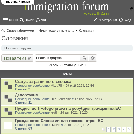
Быстрый поиск
Меню
Поиск
Чат
Регистрация
Вход
Список форумов
Иммиграционные форумы | Immigration forums
Словакия
Словакия
ои
ск
Правила форума
Новая тема
29 тем • Страница
1
из
1
Темы
Статус заграничного словака
Последнее сообщение
Mitya78
«
09 май 2023, 17:54
Ответы:
3
Депортация
Последнее сообщение
Der Deutsche
«
12 ноя 2022, 22:14
Ответы:
11
Продление Trvalogo prava na pobyt для гражданина ЕС
Последнее сообщение
teo8
«
26 авг 2022, 13:26
Гражданство Словакии для граждан стран ЕС
Последнее сообщение
Парис
«
20 окт 2021, 19:31
Ответы:
69
1
2
3
4
5