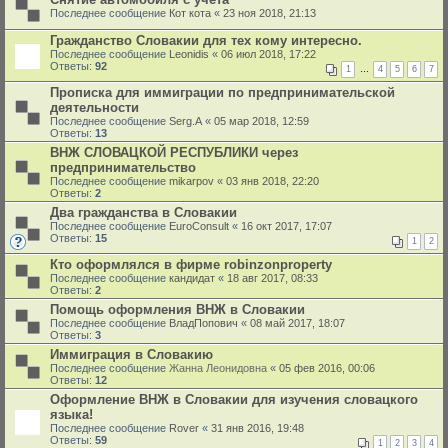
Последнее сообщение
Кот кота
«
23 ноя 2018, 21:13
Гражданство Словакии для тех кому интересно.
Последнее сообщение
Leonidis
«
06 июл 2018, 17:22
Ответы:
92
1
…
4
5
6
7
Прописка для иммиграции по предпринимательской
деятельности
Последнее сообщение
Serg.A
«
05 мар 2018, 12:59
Ответы:
13
ВНЖ СЛОВАЦКОЙ РЕСПУБЛИКИ через
предпринимательство
Последнее сообщение
mikarpov
«
03 янв 2018, 22:20
Ответы:
2
Два гражданства в Словакии
Последнее сообщение
EuroConsult
«
16 окт 2017, 17:07
Ответы:
15
1
2
Кто оформлялся в фирме robinzonproperty
Последнее сообщение
кандидат
«
18 авг 2017, 08:33
Ответы:
2
Помощь оформления ВНЖ в Словакии
Последнее сообщение
ВладПопович
«
08 май 2017, 18:07
Ответы:
3
Иммиграция в Словакию
Последнее сообщение
Жанна Леонидовна
«
05 фев 2016, 00:06
Ответы:
12
Оформление ВНЖ в Словакии для изучения словацкого
языка!
Последнее сообщение
Rover
«
31 янв 2016, 19:48
Ответы:
59
1
2
3
4