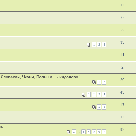
0
0
3
33
1
2
3
11
2
Словакии, Чехии, Польши... - кидалово!
20
1
2
45
1
2
3
4
17
1
2
0
о.
92
1
…
3
4
5
6
7