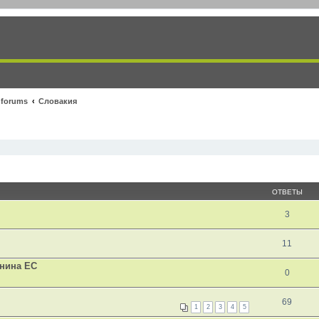
 forums
Словакия
ОТВЕТЫ
3
11
анина ЕС
0
69
1
2
3
4
5