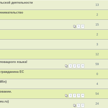
льской деятельности
13
инимательство
2
15
1
2
2
3
12
ловацкого языка!
59
1
2
3
4
 гражданина ЕС
0
Win)
4
овакии.
54
1
2
3
4
eu.ru)
24
1
2