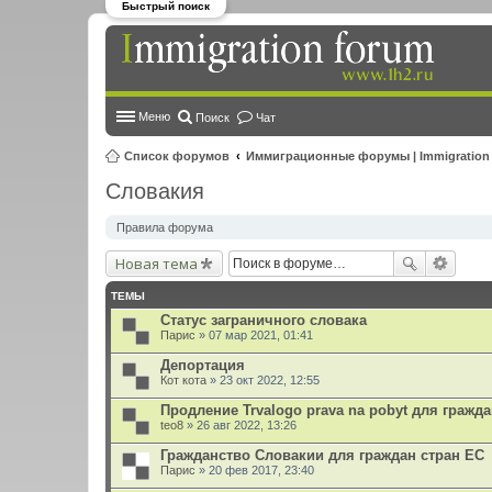
Быстрый поиск
Меню
Поиск
Чат
Список форумов
Иммиграционные форумы | Immigration
Словакия
Правила форума
Новая тема
ТЕМЫ
Статус заграничного словака
Парис
» 07 мар 2021, 01:41
Депортация
Кот кота
» 23 окт 2022, 12:55
Продление Trvalogo prava na pobyt для гражд
teo8
» 26 авг 2022, 13:26
Гражданство Словакии для граждан стран ЕС
Парис
» 20 фев 2017, 23:40