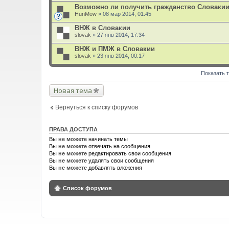
л
Возможно ли получить гражданство Словакии з
о
HunMow
» 08 мар 2014, 01:45
ж
е
ВНЖ в Словакии
н
slovak
и
» 27 янв 2014, 17:34
я
ВНЖ и ПМЖ в Словакии
slovak
» 23 янв 2014, 00:17
Показать 
Новая тема
Вернуться к списку форумов
ПРАВА ДОСТУПА
Вы
не можете
начинать темы
Вы
не можете
отвечать на сообщения
Вы
не можете
редактировать свои сообщения
Вы
не можете
удалять свои сообщения
Вы
не можете
добавлять вложения
Список форумов