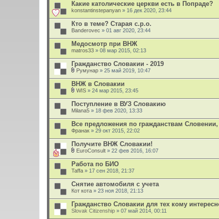
Какие католические церкви есть в Попраде?
konstantinstepanyan
» 16 дек 2020, 23:44
Кто в теме? Старая с.р.о.
Banderovec
» 01 авг 2020, 23:44
Медосмотр при ВНЖ
matros33
» 08 мар 2015, 02:13
Гражданство Словакии - 2019
Румунар
» 25 май 2019, 10:47
В
л
ВНЖ в Cловакии
о
WIS
» 24 мар 2015, 23:45
ж
В
е
л
Поступление в ВУЗ Словакию
н
о
Milana5
и
» 18 фев 2020, 13:33
ж
я
е
Все предложения по гражданствам Словении, 
н
Франак
и
» 29 окт 2015, 22:02
я
Получите ВНЖ Словакии!
EuroConsult
» 22 фев 2016, 16:07
В
л
Работа по БИО
о
Taffa
» 17 сен 2018, 21:37
ж
е
Снятие автомобиля с учета
н
Кот кота
и
» 23 ноя 2018, 21:13
я
Гражданство Словакии для тех кому интересн
Slovak Citizenship
» 07 май 2014, 00:11