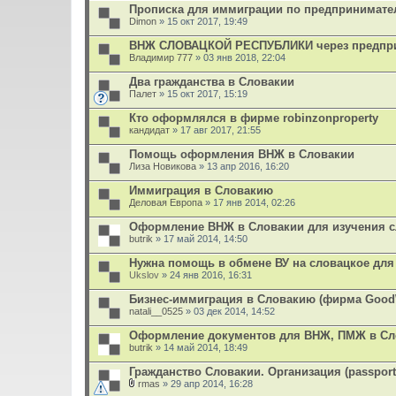
Прописка для иммиграции по предпринимате
Dimon
» 15 окт 2017, 19:49
ВНЖ СЛОВАЦКОЙ РЕСПУБЛИКИ через предпр
Владимир 777
» 03 янв 2018, 22:04
Два гражданства в Словакии
Палет
» 15 окт 2017, 15:19
Кто оформлялся в фирме robinzonproperty
кандидат
» 17 авг 2017, 21:55
Помощь оформления ВНЖ в Словакии
Лиза Новикова
» 13 апр 2016, 16:20
Иммиграция в Словакию
Деловая Европа
» 17 янв 2014, 02:26
Оформление ВНЖ в Словакии для изучения с
butrik
» 17 май 2014, 14:50
Нужна помощь в обмене ВУ на словацкое для
Ukslov
» 24 янв 2016, 16:31
Бизнес-иммиграция в Словакию (фирма Good
natali__0525
» 03 дек 2014, 14:52
Оформление документов для ВНЖ, ПМЖ в Сл
butrik
» 14 май 2014, 18:49
Гражданство Словакии. Организация (passport
rmas
» 29 апр 2014, 16:28
В