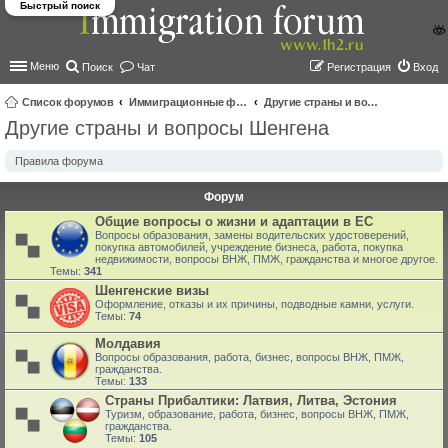
Быстрый поиск
Меню
Поиск
Чат
Регистрация
Вход
Список форумов
Иммиграционные форумы | Immigration forums
Другие страны и вопросы Шенгена
Другие страны и вопросы Шенгена
ои
ск
Правила форума
Форум
Общие вопросы о жизни и адаптации в ЕС
Вопросы образования, замены водительских удостоверений,
покупка автомобилей, учреждение бизнеса, работа, покупка
недвижимости, вопросы ВНЖ, ПМЖ, гражданства и многое другое.
Темы:
341
Шенгенские визы
Оформление, отказы и их причины, подводные камни, услуги.
Темы:
74
Молдавия
Вопросы образования, работа, бизнес, вопросы ВНЖ, ПМЖ,
гражданства.
Темы:
133
Страны Прибалтики: Латвия‚ Литва‚ Эстония
Туризм, образование, работа, бизнес, вопросы ВНЖ, ПМЖ,
гражданства.
Темы:
105