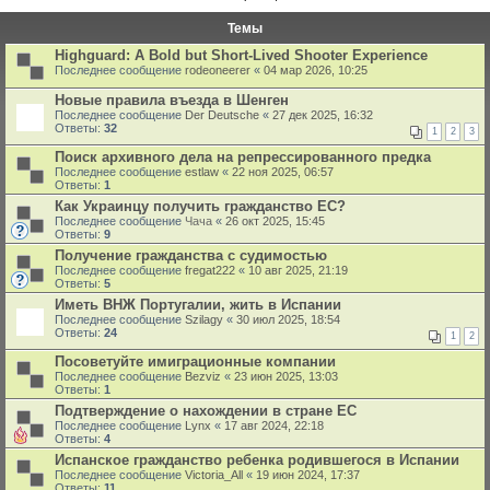
Темы
Highguard: A Bold but Short-Lived Shooter Experience
Последнее сообщение
rodeoneerer
«
04 мар 2026, 10:25
Новые правила въезда в Шенген
Последнее сообщение
Der Deutsche
«
27 дек 2025, 16:32
Ответы:
32
1
2
3
Поиск архивного дела на репрессированного предка
Последнее сообщение
estlaw
«
22 ноя 2025, 06:57
Ответы:
1
Как Украинцу получить гражданство ЕС?
Последнее сообщение
Чача
«
26 окт 2025, 15:45
Ответы:
9
Получение гражданства с судимостью
Последнее сообщение
fregat222
«
10 авг 2025, 21:19
Ответы:
5
Иметь ВНЖ Португалии, жить в Испании
Последнее сообщение
Szilagy
«
30 июл 2025, 18:54
Ответы:
24
1
2
Посоветуйте имиграционные компании
Последнее сообщение
Bezviz
«
23 июн 2025, 13:03
Ответы:
1
Подтверждение о нахождении в стране ЕС
Последнее сообщение
Lynx
«
17 авг 2024, 22:18
Ответы:
4
Испанское гражданство ребенка родившегося в Испании
Последнее сообщение
Victoria_All
«
19 июн 2024, 17:37
Ответы:
11