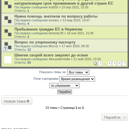
натурализации срок проживания в другой стране ЕС
Последнее сообщение
kot555
«
23 апр 2022, 15:26
Ответы:
1
Нужна помощь знатоков по вопросу работы
Последнее сообщение
exwary
«
13 мар 2022, 14:07
Ответы:
4
Пребывание граждан ЕС в Норвегии
Последнее сообщение
benistar38
«
16 ноя 2021, 21:06
Ответы:
2
Вопрос по утерянному паспорту
Последнее сообщение
Bezviz
«
17 июл 2020, 09:35
Ответы:
12
Шенген скорей всего закроют до осени
Последнее сообщение
AlexanderHaifa
«
21 май 2020, 15:59
Ответы:
93
1
…
4
5
6
7
Показать темы за:
Поле сортировки
Новая тема
23 темы • Страница
1
из
1
Перейти