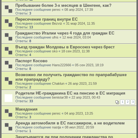
Пребывание более 3-х месяцев в Шенгене, как?
Последнее сообщение
perec
«
08 апр 2024, 17:39
Ответы:
3
Пересечение границ внутри ЕС
Последнее сообщение
Bezviz
«
31 мар 2024, 11:35
Ответы:
13
Гражданство Италии через 4 года для граждан ЕС
Последнее сообщение
ufns
«
12 янв 2024, 03:04
Ответы:
8
Въезд граждан Молдовы в Евросоюз через брест
Последнее сообщение
sko
«
18 сен 2023, 11:38
Ответы:
4
Паспорт Косово
Последнее сообщение
Hans222666
«
05 сен 2023, 18:19
Ответы:
8
Возможно ли получить гражданство по прапрабабушке
или прапрадеду?
Последнее сообщение
Chaklun
«
26 апр 2023, 21:59
Ответы:
2
Родители НЕ-гражданина ЕС на пенсию в ЕС миграция
Последнее сообщение
benistar38
«
22 апр 2023, 00:43
Ответы:
33
1
2
3
Македония
Последнее сообщение
perec
«
04 апр 2023, 13:25
Ответы:
3
Аренда автомобиля в ЕС пассажиром, а не водителем
Последнее сообщение
nastja
«
08 июл 2022, 20:59
Ответы:
1
Зачитывается ли при получении гражданства по