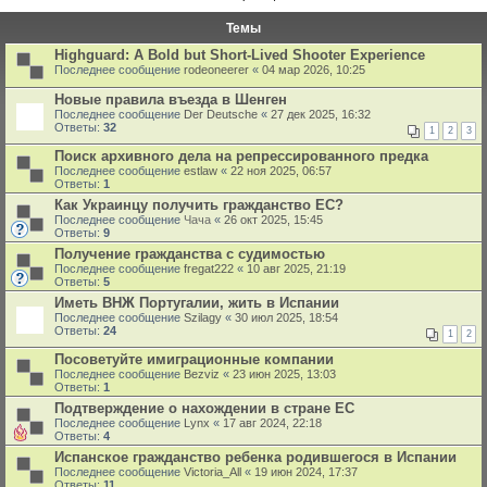
Темы
Highguard: A Bold but Short-Lived Shooter Experience
Последнее сообщение
rodeoneerer
«
04 мар 2026, 10:25
Новые правила въезда в Шенген
Последнее сообщение
Der Deutsche
«
27 дек 2025, 16:32
Ответы:
32
1
2
3
Поиск архивного дела на репрессированного предка
Последнее сообщение
estlaw
«
22 ноя 2025, 06:57
Ответы:
1
Как Украинцу получить гражданство ЕС?
Последнее сообщение
Чача
«
26 окт 2025, 15:45
Ответы:
9
Получение гражданства с судимостью
Последнее сообщение
fregat222
«
10 авг 2025, 21:19
Ответы:
5
Иметь ВНЖ Португалии, жить в Испании
Последнее сообщение
Szilagy
«
30 июл 2025, 18:54
Ответы:
24
1
2
Посоветуйте имиграционные компании
Последнее сообщение
Bezviz
«
23 июн 2025, 13:03
Ответы:
1
Подтверждение о нахождении в стране ЕС
Последнее сообщение
Lynx
«
17 авг 2024, 22:18
Ответы:
4
Испанское гражданство ребенка родившегося в Испании
Последнее сообщение
Victoria_All
«
19 июн 2024, 17:37
Ответы:
11