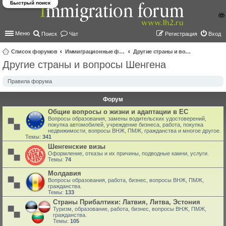
Быстрый поиск
Меню
Поиск
Чат
Регистрация
Вход
Список форумов
Иммиграционные форумы | Immigration forums
Другие страны и вопросы Шенгена
Другие страны и вопросы Шенгена
ои
ск
Правила форума
Форум
Общие вопросы о жизни и адаптации в ЕС
Вопросы образования, замены водительских удостоверений,
покупка автомобилей, учреждение бизнеса, работа, покупка
недвижимости, вопросы ВНЖ, ПМЖ, гражданства и многое другое.
Темы:
341
Шенгенские визы
Оформление, отказы и их причины, подводные камни, услуги.
Темы:
74
Молдавия
Вопросы образования, работа, бизнес, вопросы ВНЖ, ПМЖ,
гражданства.
Темы:
133
Страны Прибалтики: Латвия‚ Литва‚ Эстония
Туризм, образование, работа, бизнес, вопросы ВНЖ, ПМЖ,
гражданства.
Темы:
105