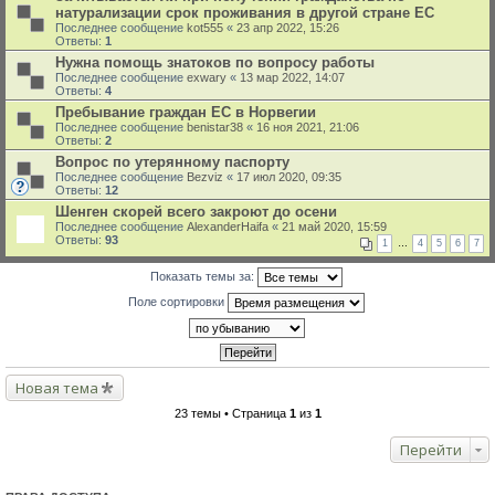
натурализации срок проживания в другой стране ЕС
Последнее сообщение
kot555
«
23 апр 2022, 15:26
Ответы:
1
Нужна помощь знатоков по вопросу работы
Последнее сообщение
exwary
«
13 мар 2022, 14:07
Ответы:
4
Пребывание граждан ЕС в Норвегии
Последнее сообщение
benistar38
«
16 ноя 2021, 21:06
Ответы:
2
Вопрос по утерянному паспорту
Последнее сообщение
Bezviz
«
17 июл 2020, 09:35
Ответы:
12
Шенген скорей всего закроют до осени
Последнее сообщение
AlexanderHaifa
«
21 май 2020, 15:59
Ответы:
93
1
…
4
5
6
7
Показать темы за:
Поле сортировки
Новая тема
23 темы • Страница
1
из
1
Перейти