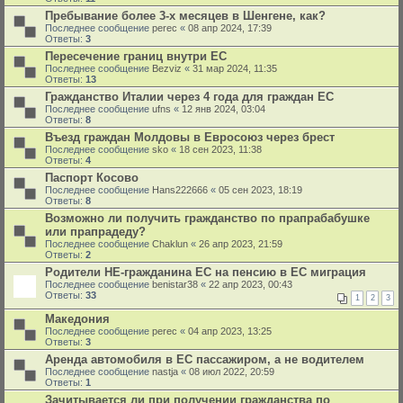
Пребывание более 3-х месяцев в Шенгене, как?
Последнее сообщение
perec
«
08 апр 2024, 17:39
Ответы:
3
Пересечение границ внутри ЕС
Последнее сообщение
Bezviz
«
31 мар 2024, 11:35
Ответы:
13
Гражданство Италии через 4 года для граждан ЕС
Последнее сообщение
ufns
«
12 янв 2024, 03:04
Ответы:
8
Въезд граждан Молдовы в Евросоюз через брест
Последнее сообщение
sko
«
18 сен 2023, 11:38
Ответы:
4
Паспорт Косово
Последнее сообщение
Hans222666
«
05 сен 2023, 18:19
Ответы:
8
Возможно ли получить гражданство по прапрабабушке
или прапрадеду?
Последнее сообщение
Chaklun
«
26 апр 2023, 21:59
Ответы:
2
Родители НЕ-гражданина ЕС на пенсию в ЕС миграция
Последнее сообщение
benistar38
«
22 апр 2023, 00:43
Ответы:
33
1
2
3
Македония
Последнее сообщение
perec
«
04 апр 2023, 13:25
Ответы:
3
Аренда автомобиля в ЕС пассажиром, а не водителем
Последнее сообщение
nastja
«
08 июл 2022, 20:59
Ответы:
1
Зачитывается ли при получении гражданства по