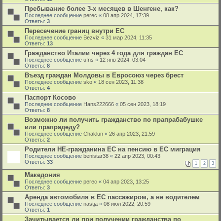
Пребывание более 3-х месяцев в Шенгене, как?
Последнее сообщение
perec
«
08 апр 2024, 17:39
Ответы:
3
Пересечение границ внутри ЕС
Последнее сообщение
Bezviz
«
31 мар 2024, 11:35
Ответы:
13
Гражданство Италии через 4 года для граждан ЕС
Последнее сообщение
ufns
«
12 янв 2024, 03:04
Ответы:
8
Въезд граждан Молдовы в Евросоюз через брест
Последнее сообщение
sko
«
18 сен 2023, 11:38
Ответы:
4
Паспорт Косово
Последнее сообщение
Hans222666
«
05 сен 2023, 18:19
Ответы:
8
Возможно ли получить гражданство по прапрабабушке
или прапрадеду?
Последнее сообщение
Chaklun
«
26 апр 2023, 21:59
Ответы:
2
Родители НЕ-гражданина ЕС на пенсию в ЕС миграция
Последнее сообщение
benistar38
«
22 апр 2023, 00:43
Ответы:
33
1
2
3
Македония
Последнее сообщение
perec
«
04 апр 2023, 13:25
Ответы:
3
Аренда автомобиля в ЕС пассажиром, а не водителем
Последнее сообщение
nastja
«
08 июл 2022, 20:59
Ответы:
1
Зачитывается ли при получении гражданства по