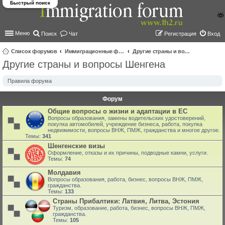
Быстрый поиск
Меню
Поиск
Чат
Регистрация
Вход
Список форумов
Иммиграционные форумы | Immigration forums
Другие страны и вопросы Шенгена
Другие страны и вопросы Шенгена
ои
ск
Правила форума
Форум
Общие вопросы о жизни и адаптации в ЕС
Вопросы образования, замены водительских удостоверений,
покупка автомобилей, учреждение бизнеса, работа, покупка
недвижимости, вопросы ВНЖ, ПМЖ, гражданства и многое другое.
Темы:
341
Шенгенские визы
Оформление, отказы и их причины, подводные камни, услуги.
Темы:
74
Молдавия
Вопросы образования, работа, бизнес, вопросы ВНЖ, ПМЖ,
гражданства.
Темы:
133
Страны Прибалтики: Латвия‚ Литва‚ Эстония
Туризм, образование, работа, бизнес, вопросы ВНЖ, ПМЖ,
гражданства.
Темы:
105