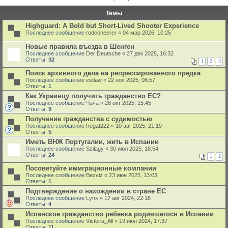
Темы
Highguard: A Bold but Short-Lived Shooter Experience
Последнее сообщение
rodeoneerer
«
04 мар 2026, 10:25
Новые правила въезда в Шенген
Последнее сообщение
Der Deutsche
«
27 дек 2025, 16:32
Ответы:
32
1
2
3
Поиск архивного дела на репрессированного предка
Последнее сообщение
estlaw
«
22 ноя 2025, 06:57
Ответы:
1
Как Украинцу получить гражданство ЕС?
Последнее сообщение
Чача
«
26 окт 2025, 15:45
Ответы:
9
Получение гражданства с судимостью
Последнее сообщение
fregat222
«
10 авг 2025, 21:19
Ответы:
5
Иметь ВНЖ Португалии, жить в Испании
Последнее сообщение
Szilagy
«
30 июл 2025, 18:54
Ответы:
24
1
2
Посоветуйте имиграционные компании
Последнее сообщение
Bezviz
«
23 июн 2025, 13:03
Ответы:
1
Подтверждение о нахождении в стране ЕС
Последнее сообщение
Lynx
«
17 авг 2024, 22:18
Ответы:
4
Испанское гражданство ребенка родившегося в Испании
Последнее сообщение
Victoria_All
«
19 июн 2024, 17:37
Ответы:
11