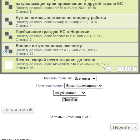
натурализации срок проживания в другой стране ЕС
Последнее сообщение
kot555
«
23 апр 2022, 15:26
Ответы:
1
Нужна помощь знатоков по вопросу работы
Последнее сообщение
exwary
«
13 мар 2022, 14:07
Ответы:
4
Пребывание граждан ЕС в Норвегии
Последнее сообщение
benistar38
«
16 ноя 2021, 21:06
Ответы:
2
Вопрос по утерянному паспорту
Последнее сообщение
Bezviz
«
17 июл 2020, 09:35
Ответы:
12
Шенген скорей всего закроют до осени
Последнее сообщение
AlexanderHaifa
«
21 май 2020, 15:59
Ответы:
93
1
…
4
5
6
7
Показать темы за:
Поле сортировки
Новая тема
23 темы • Страница
1
из
1
Перейти