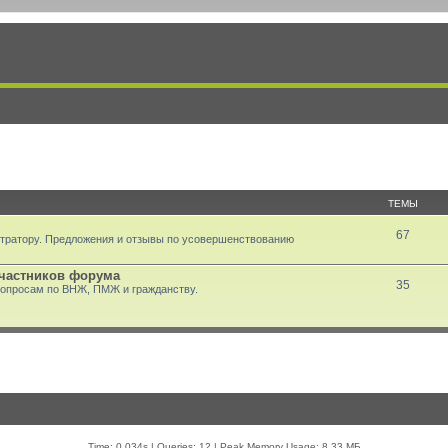
ТЕМЫ
67
тратору. Предложения и отзывы по усовершенствованию
участников форума
35
вопросам по ВНЖ, ПМЖ и гражданству.
Time: 0.034s
|
Queries: 12
| Peak Memory Usage: 8.33 МБ