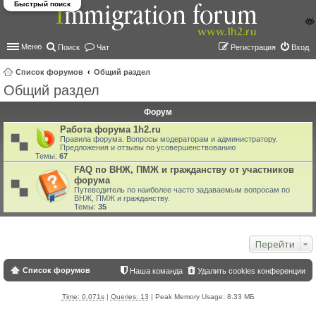
Быстрый поиск
Меню
Поиск
Чат
Регистрация
Вход
Список форумов
Общий раздел
Общий раздел
ои
ск
Форум
Работа форума 1h2.ru
Правила форума. Вопросы модераторам и администратору.
Предложения и отзывы по усовершенствованию
Темы:
67
FAQ по ВНЖ, ПМЖ и гражданству от участников
форума
Путеводитель по наиболее часто задаваемым вопросам по
ВНЖ, ПМЖ и гражданству.
Темы:
35
Перейти
Список форумов
Наша команда
Удалить cookies конференции
Time: 0.071s
|
Queries: 13
| Peak Memory Usage: 8.33 МБ