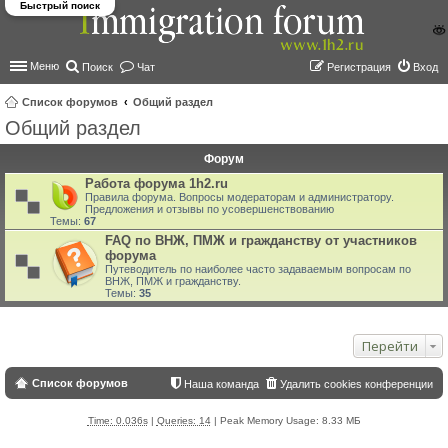
Быстрый поиск
Меню
Поиск
Чат
Регистрация
Вход
Список форумов
Общий раздел
Общий раздел
ои
ск
Форум
Работа форума 1h2.ru
Правила форума. Вопросы модераторам и администратору.
Предложения и отзывы по усовершенствованию
Темы:
67
FAQ по ВНЖ, ПМЖ и гражданству от участников
форума
Путеводитель по наиболее часто задаваемым вопросам по
ВНЖ, ПМЖ и гражданству.
Темы:
35
Перейти
Список форумов
Наша команда
Удалить cookies конференции
Time: 0.036s
|
Queries: 14
| Peak Memory Usage: 8.33 МБ