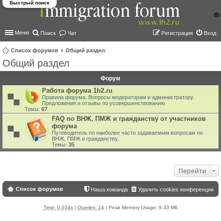
Быстрый поиск
Меню
Поиск
Чат
Регистрация
Вход
Список форумов
Общий раздел
Общий раздел
ои
ск
Форум
Работа форума 1h2.ru
Правила форума. Вопросы модераторам и администратору.
Предложения и отзывы по усовершенствованию
Темы:
67
FAQ по ВНЖ, ПМЖ и гражданству от участников
форума
Путеводитель по наиболее часто задаваемым вопросам по
ВНЖ, ПМЖ и гражданству.
Темы:
35
Перейти
Список форумов
Наша команда
Удалить cookies конференции
Time: 0.034s
|
Queries: 14
| Peak Memory Usage: 8.33 МБ