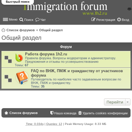
Быстрый поиск
Меню
Поиск
Чат
Регистрация
Вход
Список форумов
Общий раздел
Общий раздел
ои
ск
Форум
Работа форума 1h2.ru
Правила форума. Вопросы модераторам и администратору.
Предложения и отзывы по усовершенствованию
Темы:
67
FAQ по ВНЖ, ПМЖ и гражданству от участников
форума
Путеводитель по наиболее часто задаваемым вопросам по
ВНЖ, ПМЖ и гражданству.
Темы:
35
Перейти
Список форумов
Наша команда
Удалить cookies конференции
Time: 0.034s
|
Queries: 12
| Peak Memory Usage: 8.33 МБ