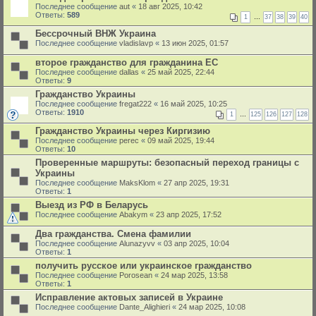
Последнее сообщение
aut
«
18 авг 2025, 10:42
Ответы:
589
1
…
37
38
39
40
Бессрочный ВНЖ Украина
Последнее сообщение
vladislavp
«
13 июн 2025, 01:57
второе гражданство для гражданина ЕС
Последнее сообщение
dallas
«
25 май 2025, 22:44
Ответы:
9
Гражданство Украины
Последнее сообщение
fregat222
«
16 май 2025, 10:25
Ответы:
1910
1
…
125
126
127
128
Гражданство Украины через Киргизию
Последнее сообщение
perec
«
09 май 2025, 19:44
Ответы:
10
Проверенные маршруты: безопасный переход границы с
Украины
Последнее сообщение
MaksKlom
«
27 апр 2025, 19:31
Ответы:
1
Выезд из РФ в Беларусь
Последнее сообщение
Abakym
«
23 апр 2025, 17:52
Два гражданства. Смена фамилии
Последнее сообщение
Alunazyvv
«
03 апр 2025, 10:04
Ответы:
1
получить русское или украинское гражданство
Последнее сообщение
Porosean
«
24 мар 2025, 13:58
Ответы:
1
Исправление актовых записей в Украине
Последнее сообщение
Dante_Alighieri
«
24 мар 2025, 10:08