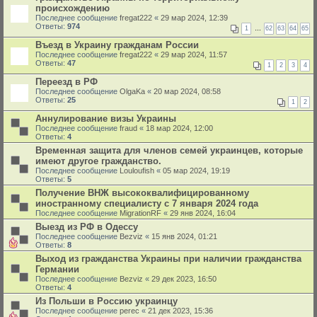
происхождению
Последнее сообщение
fregat222
«
29 мар 2024, 12:39
Ответы:
974
1
…
62
63
64
65
Въезд в Украину гражданам России
Последнее сообщение
fregat222
«
29 мар 2024, 11:57
Ответы:
47
1
2
3
4
Переезд в РФ
Последнее сообщение
OlgaKa
«
20 мар 2024, 08:58
Ответы:
25
1
2
Аннулирование визы Украины
Последнее сообщение
fraud
«
18 мар 2024, 12:00
Ответы:
4
Временная защита для членов семей украинцев, которые
имеют другое гражданство.
Последнее сообщение
Louloufish
«
05 мар 2024, 19:19
Ответы:
5
Получение ВНЖ высококвалифицированному
иностранному специалисту с 7 января 2024 года
Последнее сообщение
MigrationRF
«
29 янв 2024, 16:04
Выезд из РФ в Одессу
Последнее сообщение
Bezviz
«
15 янв 2024, 01:21
Ответы:
8
Выход из гражданства Украины при наличии гражданства
Германии
Последнее сообщение
Bezviz
«
29 дек 2023, 16:50
Ответы:
4
Из Польши в Россию украинцу
Последнее сообщение
perec
«
21 дек 2023, 15:36