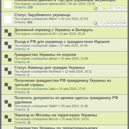
Последнее сообщение
qwertyna93
«
05 окт 2024, 13:22
Ответы:
133
1
…
6
7
8
9
Статус Зарубежного украинца.
Последнее сообщение
Mikerr
«
02 сен 2024, 07:53
Ответы:
651
1
…
41
42
43
44
Денежный перевод с Украины в Беларусь
Последнее сообщение
ks26
«
13 авг 2024, 20:16
Въезд в РФ для украинца с гражданством Израиля
Последнее сообщение
dallas
«
27 июн 2024, 14:46
Ответы:
3
Гражданство Украины по корням
Последнее сообщение
alexpr
«
22 июн 2024, 13:45
Ответы:
4
Статус беженца для граждан Украины
Последнее сообщение
NickNick
«
12 май 2024, 10:11
Ответы:
2
Получение гражданства РФ гражданину Украины из
третьей страны
Последнее сообщение
Lilalu
«
14 апр 2024, 17:41
Ответы:
9
Получить документы из архива одессы гражданину РФ
удаленно
Последнее сообщение
VitaliY!
«
09 апр 2024, 11:46
Ответы:
2
Переезд из Москвы на территорию Украины
Последнее сообщение
Bezviz
«
31 мар 2024, 10:01
Ответы:
11
Гражданство Украины по территориальному