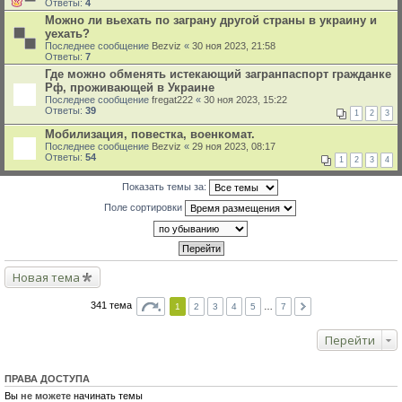
Ответы:
4
Можно ли вьехать по заграну другой страны в украину и
уехать?
Последнее сообщение
Bezviz
«
30 ноя 2023, 21:58
Ответы:
7
Где можно обменять истекающий загранпаспорт гражданке
Рф, проживающей в Украине
Последнее сообщение
fregat222
«
30 ноя 2023, 15:22
Ответы:
39
1
2
3
Мобилизация, повестка, военкомат.
Последнее сообщение
Bezviz
«
29 ноя 2023, 08:17
Ответы:
54
1
2
3
4
Показать темы за:
Поле сортировки
Новая тема
341 тема
1
2
3
4
5
…
7
Перейти
ПРАВА ДОСТУПА
Вы
не можете
начинать темы