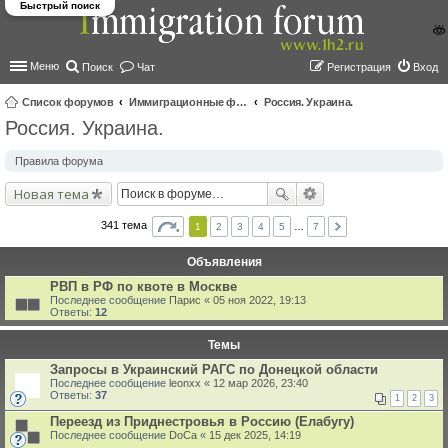
Быстрый поиск
Меню
Поиск
Чат
Регистрация
Вход
Список форумов
Иммиграционные форумы | Immigration forums
Россия. Украина.
Россия. Украина.
ои
ск
Правила форума
Новая тема
341 тема
1
2
3
4
5
…
7
Объявления
РВП в РФ по квоте в Москве
Последнее сообщение
Парис
«
05 ноя 2022, 19:13
Ответы:
12
Темы
Запросы в Украинский РАГС по Донецкой области
Последнее сообщение
leonxx
«
12 мар 2026, 23:40
Ответы:
37
1
2
3
Переезд из Приднестровья в Россию (Елабугу)
Последнее сообщение
DoCa
«
15 дек 2025, 14:19