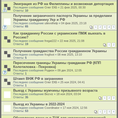
Эмиграция из РФ на Филиппины и возможная депортация
Последнее сообщение
Олег ЕКБ
«
21 фев 2025, 00:30
Ответы:
10
Получение заграничного паспорта Украины за пределами
Украины гражданину Укр и РФ
Последнее сообщение
utlevelhelp
«
04 фев 2025, 23:18
Ответы:
65
1
2
3
4
5
Как гражданину России с украинским ПМЖ выехать в
Россию?
Последнее сообщение
fregat222
«
22 янв 2025, 21:08
Ответы:
19
1
2
Получение гражданства России гражданином Украины
Последнее сообщение
frogfoot
«
08 янв 2025, 13:10
Ответы:
5
Пересечение границы Украины гражданам РФ (КПП
Колотиловка - Покровка)
Последнее сообщение
Родион
«
09 дек 2024, 12:05
Ответы:
1
Штамп ВНЖ РФ в заграннике
Последнее сообщение
Олег ЕКБ
«
25 ноя 2024, 04:41
Ответы:
1
Выезд с Украины мужчины призывного возраста
Последнее сообщение
Bezviz
«
18 ноя 2024, 03:04
Ответы:
35
1
2
3
Выезд из Украины в 2022-2024
Последнее сообщение
Coordinator
«
17 ноя 2024, 12:56
Ответы:
53
1
2
3
4
Обновление данных в ТЦК для украинцев заграницей