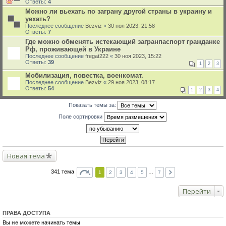
Ответы:
4
Можно ли вьехать по заграну другой страны в украину и
уехать?
Последнее сообщение
Bezviz
«
30 ноя 2023, 21:58
Ответы:
7
Где можно обменять истекающий загранпаспорт гражданке
Рф, проживающей в Украине
Последнее сообщение
fregat222
«
30 ноя 2023, 15:22
Ответы:
39
1
2
3
Мобилизация, повестка, военкомат.
Последнее сообщение
Bezviz
«
29 ноя 2023, 08:17
Ответы:
54
1
2
3
4
Показать темы за:
Поле сортировки
Новая тема
341 тема
1
2
3
4
5
…
7
Перейти
ПРАВА ДОСТУПА
Вы
не можете
начинать темы