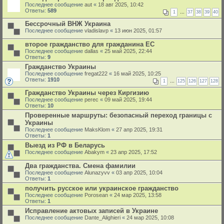
Последнее сообщение
aut
«
18 авг 2025, 10:42
Ответы:
589
1
…
37
38
39
40
Бессрочный ВНЖ Украина
Последнее сообщение
vladislavp
«
13 июн 2025, 01:57
второе гражданство для гражданина ЕС
Последнее сообщение
dallas
«
25 май 2025, 22:44
Ответы:
9
Гражданство Украины
Последнее сообщение
fregat222
«
16 май 2025, 10:25
Ответы:
1910
1
…
125
126
127
128
Гражданство Украины через Киргизию
Последнее сообщение
perec
«
09 май 2025, 19:44
Ответы:
10
Проверенные маршруты: безопасный переход границы с
Украины
Последнее сообщение
MaksKlom
«
27 апр 2025, 19:31
Ответы:
1
Выезд из РФ в Беларусь
Последнее сообщение
Abakym
«
23 апр 2025, 17:52
Два гражданства. Смена фамилии
Последнее сообщение
Alunazyvv
«
03 апр 2025, 10:04
Ответы:
1
получить русское или украинское гражданство
Последнее сообщение
Porosean
«
24 мар 2025, 13:58
Ответы:
1
Исправление актовых записей в Украине
Последнее сообщение
Dante_Alighieri
«
24 мар 2025, 10:08