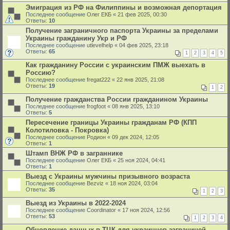
Эмиграция из РФ на Филиппины и возможная депортация
Последнее сообщение
Олег ЕКБ
«
21 фев 2025, 00:30
Ответы:
10
Получение заграничного паспорта Украины за пределами
Украины гражданину Укр и РФ
Последнее сообщение
utlevelhelp
«
04 фев 2025, 23:18
Ответы:
65
1
2
3
4
5
Как гражданину России с украинским ПМЖ выехать в
Россию?
Последнее сообщение
fregat222
«
22 янв 2025, 21:08
Ответы:
19
1
2
Получение гражданства России гражданином Украины
Последнее сообщение
frogfoot
«
08 янв 2025, 13:10
Ответы:
5
Пересечение границы Украины гражданам РФ (КПП
Колотиловка - Покровка)
Последнее сообщение
Родион
«
09 дек 2024, 12:05
Ответы:
1
Штамп ВНЖ РФ в заграннике
Последнее сообщение
Олег ЕКБ
«
25 ноя 2024, 04:41
Ответы:
1
Выезд с Украины мужчины призывного возраста
Последнее сообщение
Bezviz
«
18 ноя 2024, 03:04
Ответы:
35
1
2
3
Выезд из Украины в 2022-2024
Последнее сообщение
Coordinator
«
17 ноя 2024, 12:56
Ответы:
53
1
2
3
4
Обновление данных в ТЦК для украинцев заграницей