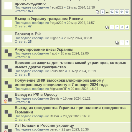
происхождению
Последнее сообщение
fregat222
«
29 мар 2024, 12:39
Ответы:
974
1
…
62
63
64
65
Въезд в Украину гражданам России
Последнее сообщение
fregat222
«
29 мар 2024, 11:57
Ответы:
47
1
2
3
4
Переезд в РФ
Последнее сообщение
OlgaKa
«
20 мар 2024, 08:58
Ответы:
25
1
2
Аннулирование визы Украины
Последнее сообщение
fraud
«
18 мар 2024, 12:00
Ответы:
4
Временная защита для членов семей украинцев, которые
имеют другое гражданство.
Последнее сообщение
Louloufish
«
05 мар 2024, 19:19
Ответы:
5
Получение ВНЖ высококвалифицированному
иностранному специалисту с 7 января 2024 года
Последнее сообщение
MigrationRF
«
29 янв 2024, 16:04
Выезд из РФ в Одессу
Последнее сообщение
Bezviz
«
15 янв 2024, 01:21
Ответы:
8
Выход из гражданства Украины при наличии гражданства
Германии
Последнее сообщение
Bezviz
«
29 дек 2023, 16:50
Ответы:
4
Из Польши в Россию украинцу
Последнее сообщение
perec
«
21 дек 2023, 15:36