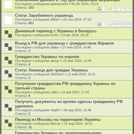
Последнее сообщение
qwertyna93
«
05 окт 2024, 13:22
Ответы:
133
1
…
6
7
8
9
Статус Зарубежного украинца.
Последнее сообщение
Mikerr
«
02 сен 2024, 07:53
Ответы:
651
1
…
41
42
43
44
Денежный перевод с Украины в Беларусь
Последнее сообщение
ks26
«
13 авг 2024, 20:16
Въезд в РФ для украинца с гражданством Израиля
Последнее сообщение
dallas
«
27 июн 2024, 14:46
Ответы:
3
Гражданство Украины по корням
Последнее сообщение
alexpr
«
22 июн 2024, 13:45
Ответы:
4
Статус беженца для граждан Украины
Последнее сообщение
NickNick
«
12 май 2024, 10:11
Ответы:
2
Получение гражданства РФ гражданину Украины из
третьей страны
Последнее сообщение
Lilalu
«
14 апр 2024, 17:41
Ответы:
9
Получить документы из архива одессы гражданину РФ
удаленно
Последнее сообщение
VitaliY!
«
09 апр 2024, 11:46
Ответы:
2
Переезд из Москвы на территорию Украины
Последнее сообщение
Bezviz
«
31 мар 2024, 10:01
Ответы:
11
Гражданство Украины по территориальному