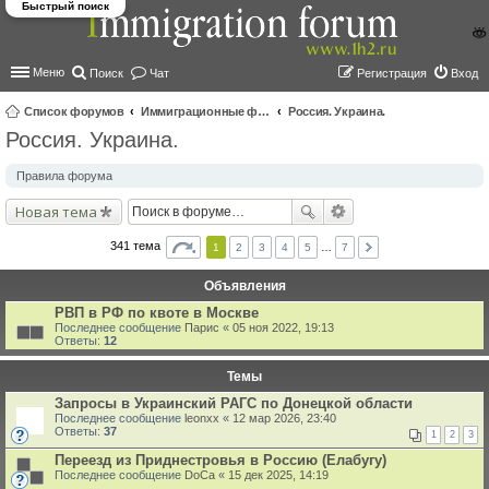
Быстрый поиск
Меню
Поиск
Чат
Регистрация
Вход
Список форумов
Иммиграционные форумы | Immigration forums
Россия. Украина.
Россия. Украина.
ои
ск
Правила форума
Новая тема
341 тема
1
2
3
4
5
…
7
Объявления
РВП в РФ по квоте в Москве
Последнее сообщение
Парис
«
05 ноя 2022, 19:13
Ответы:
12
Темы
Запросы в Украинский РАГС по Донецкой области
Последнее сообщение
leonxx
«
12 мар 2026, 23:40
Ответы:
37
1
2
3
Переезд из Приднестровья в Россию (Елабугу)
Последнее сообщение
DoCa
«
15 дек 2025, 14:19