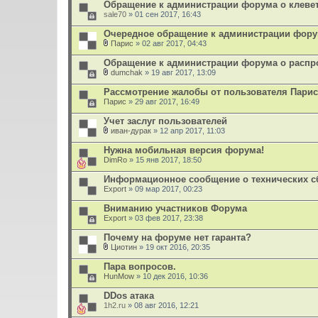
Обращение к администрации форума о клевет
sale70
» 01 сен 2017, 16:43
Очередное обращение к администрации фору
Парис
» 02 авг 2017, 04:43
В
л
Обращение к администрации форума о расп
о
dumchak
» 19 авг 2017, 13:09
ж
В
е
л
Рассмотрение жалобы от пользователя Парис
н
о
Парис
и
» 29 авг 2017, 16:49
ж
я
е
Учет заслуг пользователей
н
и
иван-дурак
» 12 апр 2017, 11:03
В
я
л
Нужна мобильная версия форума!
о
DimRo
» 15 янв 2017, 18:50
ж
е
Информационное сообщение о технических сб
н
Export
и
» 09 мар 2017, 00:23
я
Вниманию участников Форума
Export
» 03 фев 2017, 23:38
Почему на форуме нет гаранта?
Циотин
» 19 окт 2016, 20:35
В
л
Пара вопросов.
о
HunMow
» 10 дек 2016, 10:36
ж
е
DDos атака
н
1h2.ru
и
» 08 авг 2016, 12:21
я