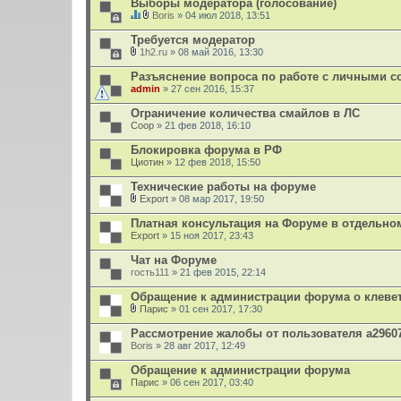
Выборы модератора (голосование)
о
Boris
» 04 июл 2018, 13:51
ж
Д
В
е
а
л
Требуется модератор
н
н
о
и
1h2.ru
» 08 май 2016, 13:30
н
ж
В
я
а
е
л
Разъяснение вопроса по работе с личными с
я
н
о
admin
т
и
» 27 сен 2016, 15:37
ж
е
я
е
м
Ограничение количества смайлов в ЛС
н
а
Coop
и
» 21 фев 2018, 16:10
с
я
о
Блокировка форума в РФ
д
Циотин
» 12 фев 2018, 15:50
е
р
Технические работы на форуме
ж
и
Export
» 08 мар 2017, 19:50
т
В
о
л
Платная консультация на Форуме в отдельном
п
о
Export
» 15 ноя 2017, 23:43
р
ж
о
е
Чат на Форуме
с
н
.
гость111
и
» 21 фев 2015, 22:14
я
Обращение к администрации форума о клеве
Парис
» 01 сен 2017, 17:30
В
л
Рассмотрение жалобы от пользователя a2960
о
Boris
» 28 авг 2017, 12:49
ж
е
Обращение к администрации форума
н
Парис
и
» 06 сен 2017, 03:40
я