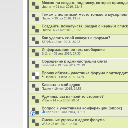
Можно ли создать подписку, которая приходи
Циотин
» 01 ноя 2016, 22:48
Темам с политикой место только в мусорном 
Парис
» 30 окт 2016, 19:47
Создайте, пожалуйста, раздел с черным спис
Циотин
» 27 окт 2016, 19:51
Как удалить свой аккаунт с форума?
ST@$
» 10 окт 2016, 23:22
Информационное тех. сообщение
1h2.ru
» 31 янв 2014, 17:33
Обращение к администрации сайта
pașaport
» 19 фев 2014, 21:19
Прошу обязать участника форума подтвердит
Парис
» 11 июл 2015, 13:39
В
л
Клевета в мой адрес
о
Парис
» 19 июл 2015, 14:55
ж
е
Админы, вы на чьей-то стороне?
н
ViSar
и
» 14 ноя 2014, 20:04
я
Вопрос к участникам конференции (опрос)
1h2.ru
» 13 ноя 2014, 00:19
Д
а
Смешные угрозы в адрес форума
н
WIS
» 28 окт 2014, 14:00
н