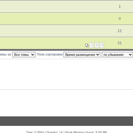
1
0
12
31
1
2
3
темы за:
Поле сортировки
Time: 0.066s
|
Queries: 14
| Peak Memory Usage: 9.56 МБ