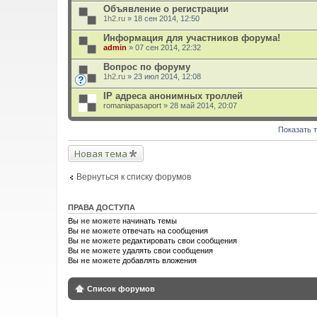
а
Объявление о регистрации
я
1h2.ru
т
» 18 сен 2014, 12:50
е
м
Информация для участников форума!
а
admin
» 07 сен 2014, 22:32
с
о
Вопрос по форуму
д
1h2.ru
» 23 июл 2014, 12:08
е
р
IP адреса анонимных троллей
ж
и
romaniapasaport
» 28 май 2014, 20:07
т
о
п
Показать 
р
о
Новая тема
с
.
Вернуться к списку форумов
ПРАВА ДОСТУПА
Вы
не можете
начинать темы
Вы
не можете
отвечать на сообщения
Вы
не можете
редактировать свои сообщения
Вы
не можете
удалять свои сообщения
Вы
не можете
добавлять вложения
Список форумов