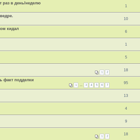
т раз в день/неделю
1
ведре.
10
ком кидал
6
1
5
18
1
2
ь факт подделки
95
1
…
3
4
5
6
7
13
4
9
18
1
2