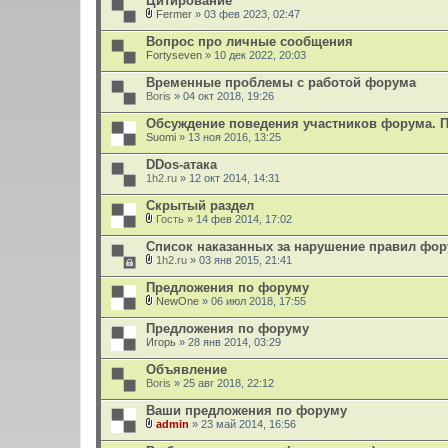
Цитирование
Fermer
» 03 фев 2023, 02:47
В
л
Вопрос про личные сообщения
о
Fortyseven
» 10 дек 2022, 20:03
ж
е
Временные проблемы с работой форума
н
Boris
и
» 04 окт 2018, 19:26
я
Обсуждение поведения участников форума. 
Suomi
» 13 ноя 2016, 13:25
DDos-атака
1h2.ru
» 12 окт 2014, 14:31
Скрытый раздел
Гость
» 14 фев 2014, 17:02
В
л
Список наказанных за нарушение правил фо
о
1h2.ru
» 03 янв 2015, 21:41
ж
В
е
л
Предложения по форуму
н
о
и
NewOne
» 06 июл 2018, 17:55
ж
В
я
е
л
Предложения по форуму
н
о
Игорь
и
» 28 янв 2014, 03:29
ж
я
е
Объявление
н
Boris
и
» 25 авг 2018, 22:12
я
Ваши предложения по форуму
admin
» 23 май 2014, 16:56
В
л