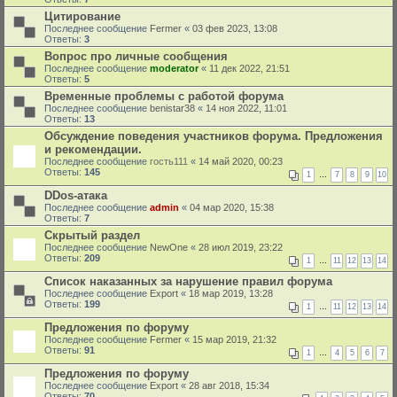
Цитирование
Последнее сообщение
Fermer
«
03 фев 2023, 13:08
Ответы:
3
Вопрос про личные сообщения
Последнее сообщение
moderator
«
11 дек 2022, 21:51
Ответы:
5
Временные проблемы с работой форума
Последнее сообщение
benistar38
«
14 ноя 2022, 11:01
Ответы:
13
Обсуждение поведения участников форума. Предложения
и рекомендации.
Последнее сообщение
гость111
«
14 май 2020, 00:23
Ответы:
145
1
…
7
8
9
10
DDos-атака
Последнее сообщение
admin
«
04 мар 2020, 15:38
Ответы:
7
Скрытый раздел
Последнее сообщение
NewOne
«
28 июл 2019, 23:22
Ответы:
209
1
…
11
12
13
14
Список наказанных за нарушение правил форума
Последнее сообщение
Export
«
18 мар 2019, 13:28
Ответы:
199
1
…
11
12
13
14
Предложения по форуму
Последнее сообщение
Fermer
«
15 мар 2019, 21:32
Ответы:
91
1
…
4
5
6
7
Предложения по форуму
Последнее сообщение
Export
«
28 авг 2018, 15:34
Ответы:
70