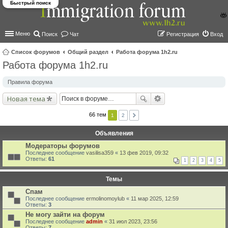
Быстрый поиск
Меню
Поиск
Чат
Регистрация
Вход
Список форумов
Общий раздел
Работа форума 1h2.ru
Работа форума 1h2.ru
ои
ск
Правила форума
Новая тема
66 тем
1
2
Объявления
Модераторы форумов
Последнее сообщение
vasilisa359
«
13 фев 2019, 09:32
Ответы:
61
1
2
3
4
5
Темы
Спам
Последнее сообщение
ermolinomoylub
«
11 мар 2025, 12:59
Ответы:
3
Не могу зайти на форум
Последнее сообщение
admin
«
31 июл 2023, 23:56
Ответы:
7