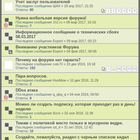
Учет заслуг пользователей
Последнее сообщение
ШАХ
«
18 апр 2017, 21:25
Ответы:
80
1
2
3
4
5
6
Нужна мобильная версия форума!
Последнее сообщение
1h2.ru
«
09 мар 2017, 16:16
Ответы:
7
Информационное сообщение о технических сбоях
08.03.2017
Последнее сообщение
Export
«
09 мар 2017, 00:23
Вниманию участников Форума
Последнее сообщение
Export
«
04 фев 2017, 00:06
Почему на форуме нет гаранта?
Последнее сообщение
sale70
«
23 дек 2016, 19:18
Ответы:
192
1
…
10
11
12
13
Пара вопросов.
Последнее сообщение
HunMow
«
10 дек 2016, 11:26
Ответы:
2
DDos атака
Последнее сообщение
q_qbq_q
«
04 ноя 2016, 09:50
Ответы:
8
Можно ли создать подписку, которая приходит раз в день/
неделю
Последнее сообщение
Boris
«
02 ноя 2016, 11:38
Ответы:
1
Темам с политикой место только в мусорном ведре.
Последнее сообщение
sd_d
«
31 окт 2016, 12:42
Ответы:
10
Создайте, пожалуйста, раздел с черным списком кидал