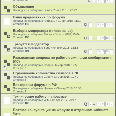
1
2
3
4
5
Объявление
Последнее сообщение
Boris
«
25 авг 2018, 22:12
Ваши предложения по форуму
Последнее сообщение
гость111
«
11 авг 2018, 11:11
Ответы:
145
1
…
7
8
9
10
Выборы модератора (голосование)
Последнее сообщение
1h2.ru
«
05 июл 2018, 19:04
Ответы:
155
1
…
8
9
10
11
Требуется модератор
Последнее сообщение
Boris
«
04 июл 2018, 13:52
Ответы:
301
1
…
18
19
20
21
Разъяснение вопроса по работе с личными сообщениями
(ЛС)
Последнее сообщение
Coop
«
26 мар 2018, 12:58
Ответы:
3
Ограничение количества смайлов в ЛС
Последнее сообщение
Coop
«
23 мар 2018, 10:40
Ответы:
3
Блокировка форума в РФ
Последнее сообщение
Циотин
«
06 мар 2018, 20:30
Ответы:
3
Технические работы на форуме
Последнее сообщение
WIS
«
07 дек 2017, 20:17
Ответы:
100
1
…
4
5
6
7
Платная консультация на Форуме в отдельном кабинете
Чата