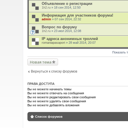
а
Объявление о регистрации
я
1h2.ru
т
» 18 сен 2014, 12:50
е
м
Информация для участников форума!
а
admin
» 07 сен 2014, 22:32
с
о
Вопрос по форуму
д
1h2.ru
» 23 июл 2014, 12:08
е
р
IP адреса анонимных троллей
ж
и
romaniapasaport
» 28 май 2014, 20:07
т
о
п
Показать 
р
о
Новая тема
с
.
Вернуться к списку форумов
ПРАВА ДОСТУПА
Вы
не можете
начинать темы
Вы
не можете
отвечать на сообщения
Вы
не можете
редактировать свои сообщения
Вы
не можете
удалять свои сообщения
Вы
не можете
добавлять вложения
Список форумов