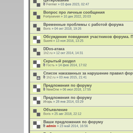
Цитирование
Fermer
» 03 фев 2023, 02:47
В
л
Вопрос про личные сообщения
о
Fortyseven
» 10 дек 2022, 20:03
ж
е
Временные проблемы с работой форума
н
Boris
и
» 04 окт 2018, 19:26
я
Обсуждение поведения участников форума. 
Suomi
» 13 ноя 2016, 13:25
DDos-атака
1h2.ru
» 12 окт 2014, 14:31
Скрытый раздел
Гость
» 14 фев 2014, 17:02
В
л
Список наказанных за нарушение правил фо
о
1h2.ru
» 03 янв 2015, 21:41
ж
В
е
л
Предложения по форуму
н
о
и
NewOne
» 06 июл 2018, 17:55
ж
В
я
е
л
Предложения по форуму
н
о
Игорь
и
» 28 янв 2014, 03:29
ж
я
е
Объявление
н
Boris
и
» 25 авг 2018, 22:12
я
Ваши предложения по форуму
admin
» 23 май 2014, 16:56
В
л