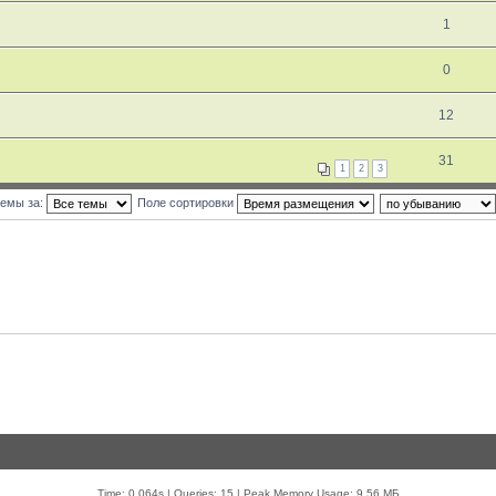
1
0
12
31
1
2
3
темы за:
Поле сортировки
Time: 0.064s
|
Queries: 15
| Peak Memory Usage: 9.56 МБ