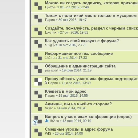
Можно ли создать подписку, которая приходи
Циотин
» 01 ноя 2016, 22:48
Темам с политикой место только в мусорном 
Парис
» 30 окт 2016, 19:47
Создайте, пожалуйста, раздел с черным спис
Циотин
» 27 окт 2016, 19:51
Как удалить свой аккаунт с форума?
ST@$
» 10 окт 2016, 23:22
Информационное тех. сообщение
1h2.ru
» 31 янв 2014, 17:33
Обращение к администрации сайта
pașaport
» 19 фев 2014, 21:19
Прошу обязать участника форума подтвердит
Парис
» 11 июл 2015, 13:39
В
л
Клевета в мой адрес
о
Парис
» 19 июл 2015, 14:55
ж
е
Админы, вы на чьей-то стороне?
н
ViSar
и
» 14 ноя 2014, 20:04
я
Вопрос к участникам конференции (опрос)
1h2.ru
» 13 ноя 2014, 00:19
Д
а
Смешные угрозы в адрес форума
н
WIS
» 28 окт 2014, 14:00
н