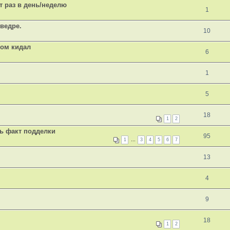
т раз в день/неделю
1
ведре.
10
ком кидал
6
1
5
18
1
2
ь факт подделки
95
1
…
3
4
5
6
7
13
4
9
18
1
2