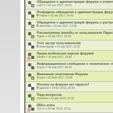
Обращение к администрации форума о клевет
sale70
» 01 сен 2017, 16:43
Очередное обращение к администрации фору
Парис
» 02 авг 2017, 04:43
В
л
Обращение к администрации форума о расп
о
dumchak
» 19 авг 2017, 13:09
ж
В
е
л
Рассмотрение жалобы от пользователя Парис
н
о
Парис
и
» 29 авг 2017, 16:49
ж
я
е
Учет заслуг пользователей
н
и
иван-дурак
» 12 апр 2017, 11:03
В
я
л
Нужна мобильная версия форума!
о
DimRo
» 15 янв 2017, 18:50
ж
е
Информационное сообщение о технических сб
н
Export
и
» 09 мар 2017, 00:23
я
Вниманию участников Форума
Export
» 03 фев 2017, 23:38
Почему на форуме нет гаранта?
Циотин
» 19 окт 2016, 20:35
В
л
Пара вопросов.
о
HunMow
» 10 дек 2016, 10:36
ж
е
DDos атака
н
1h2.ru
и
» 08 авг 2016, 12:21
я