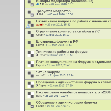
Выборы модератора (голосование)
о
Boris
» 04 июл 2018, 13:51
ж
Д
В
е
а
л
Требуется модератор
н
н
о
и
1h2.ru
» 08 май 2016, 13:30
н
ж
В
я
а
е
л
Разъяснение вопроса по работе с личными с
я
н
о
admin
т
и
» 27 сен 2016, 15:37
ж
е
я
е
м
Ограничение количества смайлов в ЛС
н
а
Coop
и
» 21 фев 2018, 16:10
с
я
о
Блокировка форума в РФ
д
Циотин
» 12 фев 2018, 15:50
е
р
Технические работы на форуме
ж
и
Export
» 08 мар 2017, 19:50
т
В
о
л
Платная консультация на Форуме в отдельном
п
о
Export
» 15 ноя 2017, 23:43
р
ж
о
е
Чат на Форуме
с
н
.
гость111
и
» 21 фев 2015, 22:14
я
Обращение к администрации форума о клеве
Парис
» 01 сен 2017, 17:30
В
л
Рассмотрение жалобы от пользователя a2960
о
Boris
» 28 авг 2017, 12:49
ж
е
Обращение к администрации форума
н
Парис
и
» 06 сен 2017, 03:40
я