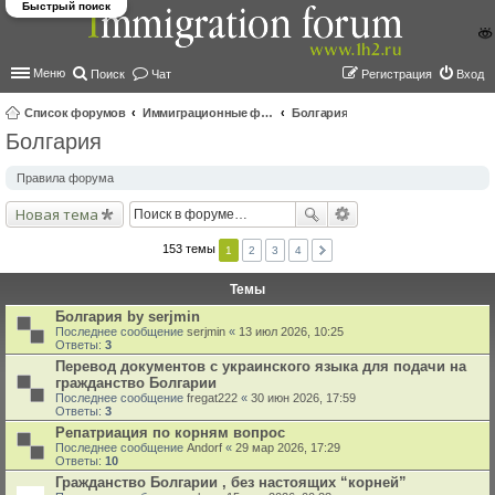
Быстрый поиск
Меню
Поиск
Чат
Регистрация
Вход
Список форумов
Иммиграционные форумы | Immigration forums
Болгария
Болгария
ои
ск
Правила форума
Новая тема
153 темы
1
2
3
4
Темы
Болгария by serjmin
Последнее сообщение
serjmin
«
13 июл 2026, 10:25
Ответы:
3
Перевод документов с украинского языка для подачи на
гражданство Болгарии
Последнее сообщение
fregat222
«
30 июн 2026, 17:59
Ответы:
3
Репатриация по корням вопрос
Последнее сообщение
Andorf
«
29 мар 2026, 17:29
Ответы:
10
Гражданство Болгарии , без настоящих “корней”