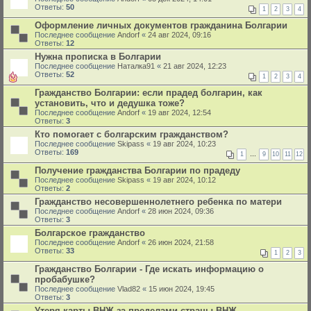
Ответы:
50
1
2
3
4
Оформление личных документов гражданина Болгарии
Последнее сообщение
Andorf
«
24 авг 2024, 09:16
Ответы:
12
Нужна прописка в Болгарии
Последнее сообщение
Наталка91
«
21 авг 2024, 12:23
Ответы:
52
1
2
3
4
Гражданство Болгарии: если прадед болгарин, как
установить, что и дедушка тоже?
Последнее сообщение
Andorf
«
19 авг 2024, 12:54
Ответы:
3
Кто помогает с болгарским гражданством?
Последнее сообщение
Skipass
«
19 авг 2024, 10:23
Ответы:
169
1
…
9
10
11
12
Получение гражданства Болгарии по прадеду
Последнее сообщение
Skipass
«
19 авг 2024, 10:12
Ответы:
2
Гражданство несовершеннолетнего ребенка по матери
Последнее сообщение
Andorf
«
28 июн 2024, 09:36
Ответы:
3
Болгарское гражданство
Последнее сообщение
Andorf
«
26 июн 2024, 21:58
Ответы:
33
1
2
3
Гражданство Болгарии - Где искать информацию о
пробабушке?
Последнее сообщение
Vlad82
«
15 июн 2024, 19:45
Ответы:
3
Утеря карты ВНЖ за пределами страны ВНЖ