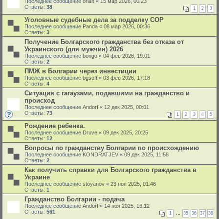
Последнее сообщение
orlan
«
15 мар 2026, 00:23
Ответы:
38
1
2
3
Уголовные судебные дела за подделку СОР
Последнее сообщение
Panda
«
08 мар 2026, 00:36
Ответы:
3
Получение Болгарского гражданства без отказа от
Украинского (для мужчин) 2026
Последнее сообщение
bongo
«
04 фев 2026, 19:01
Ответы:
2
ПМЖ в Болгарии через инвестиции
Последнее сообщение
bgsoft
«
03 фев 2026, 17:18
Ответы:
4
Ситуация с гагаузами, подавшими на гражданство и
происход
Последнее сообщение
Andorf
«
12 дек 2025, 00:01
Ответы:
73
1
2
3
4
5
Рождение ребенка.
Последнее сообщение
Druve
«
09 дек 2025, 20:25
Ответы:
12
Вопросы по гражданству Болгарии по происхождению
Последнее сообщение
KONDRATJEV
«
09 дек 2025, 11:58
Ответы:
2
Как получить справки для Болгарского гражданства в
Украине
Последнее сообщение
stoyanov
«
23 ноя 2025, 01:46
Ответы:
1
Гражданство Болгарии - подача
Последнее сообщение
Andorf
«
14 ноя 2025, 16:12
Ответы:
561
1
…
35
36
37
38