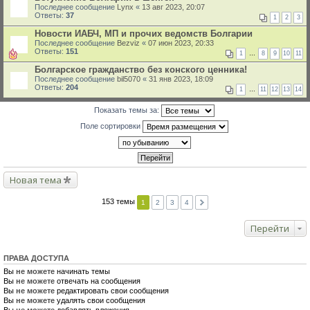
Последнее сообщение
Lynx
«
13 авг 2023, 20:07
Ответы:
37
1
2
3
Новости ИАБЧ, МП и прочих ведомств Болгарии
Последнее сообщение
Bezviz
«
07 июн 2023, 20:33
Ответы:
151
1
…
8
9
10
11
Болгарское гражданство без конского ценника!
Последнее сообщение
bil5070
«
31 янв 2023, 18:09
Ответы:
204
1
…
11
12
13
14
Показать темы за:
Поле сортировки
Новая тема
153 темы
1
2
3
4
Перейти
ПРАВА ДОСТУПА
Вы
не можете
начинать темы
Вы
не можете
отвечать на сообщения
Вы
не можете
редактировать свои сообщения
Вы
не можете
удалять свои сообщения