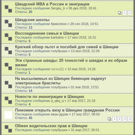
Шведский МBA в России и эмиграция
Последнее сообщение
Sergey_k
«
06 дек 2018, 18:41
Ответы:
20
1
2
Шведские школы
Последнее сообщение
Криксёнок
«
28 сен 2018, 14:51
Ответы:
13
Воссоединение семьи в Швеции
Последнее сообщение
karbafos
«
17 июл 2018, 15:31
Ответы:
5
Краткий обзор льгот и пособий для семей в Швеции
Последнее сообщение
голубушка
«
13 июл 2018, 22:29
Ответы:
5
Эти странные шведы: 20 тонкостей о шведах и их образе
жизни
Последнее сообщение
гость111
«
10 янв 2018, 14:26
Ответы:
1
На высылаемых из Швеции беженцев наденут
электронные браслеты
Последнее сообщение
голубушка
«
01 янв 2018, 13:51
Ответы:
14
Новости по иммиграции в Швецию
Последнее сообщение
q_qbq_q
«
17 апр 2017, 21:18
Ответы:
4
Поможем открыть визу в Швецию гражданам России
Последнее сообщение
иван-дурак
«
17 апр 2017, 08:50
Ответы:
45
1
2
3
4
Обмен водительских прав в Швеции
Последнее сообщение
голубушка
«
31 мар 2017, 00:51