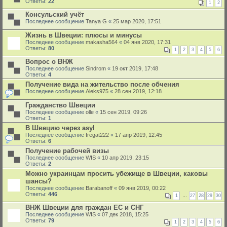
Ответы:
22
1
2
Консульский учёт
Последнее сообщение
Tanya G
«
25 мар 2020, 17:51
Жизнь в Швеции: плюсы и минусы
Последнее сообщение
makasha564
«
04 янв 2020, 17:31
Ответы:
80
1
2
3
4
5
6
Вопрос о ВНЖ
Последнее сообщение
Sindrom
«
19 окт 2019, 17:48
Ответы:
4
Получение вида на жительство после обчения
Последнее сообщение
Aleks975
«
28 сен 2019, 12:18
Гражданство Швеции
Последнее сообщение
olle
«
15 сен 2019, 09:26
Ответы:
1
В Швецию через asyl
Последнее сообщение
fregat222
«
17 апр 2019, 12:45
Ответы:
6
Получение рабочей визы
Последнее сообщение
WIS
«
10 апр 2019, 23:15
Ответы:
2
Можно украинцам просить убежище в Швеции, каковы
шансы?
Последнее сообщение
Barabanoff
«
09 янв 2019, 00:22
Ответы:
446
1
…
27
28
29
30
ВНЖ Швеции для граждан ЕС и СНГ
Последнее сообщение
WIS
«
07 дек 2018, 15:25
Ответы:
79
1
2
3
4
5
6