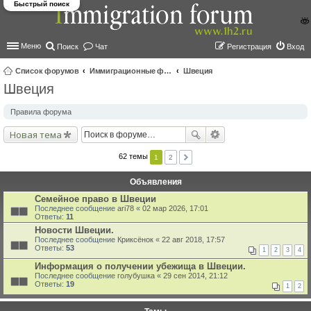
Быстрый поиск
Меню
Поиск
Чат
Регистрация
Вход
Список форумов
Иммиграционные форумы | Immigration forums
Швеция
Швеция
ои
ск
Правила форума
Новая тема
62 темы
1
2
Объявления
Семейное право в Швеции
Последнее сообщение
ari78
«
02 мар 2026, 17:01
Ответы:
11
Новости Швеции.
Последнее сообщение
Криксёнок
«
22 авг 2018, 17:57
Ответы:
53
1
2
3
4
Информация о получении убежища в Швеции.
Последнее сообщение
голубушка
«
29 сен 2014, 21:12
Ответы:
19
1
2