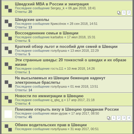
Шведский МBA в России и эмиграция
Последнее сообщение
Sergey_k
«
06 дек 2018, 18:41
Ответы:
20
1
2
Шведские школы
Последнее сообщение
Криксёнок
«
28 сен 2018, 14:51
Ответы:
13
Воссоединение семьи в Швеции
Последнее сообщение
karbafos
«
17 июл 2018, 15:31
Ответы:
5
Краткий обзор льгот и пособий для семей в Швеции
Последнее сообщение
голубушка
«
13 июл 2018, 22:29
Ответы:
5
Эти странные шведы: 20 тонкостей о шведах и их образе
жизни
Последнее сообщение
гость111
«
10 янв 2018, 14:26
Ответы:
1
На высылаемых из Швеции беженцев наденут
электронные браслеты
Последнее сообщение
голубушка
«
01 янв 2018, 13:51
Ответы:
14
Новости по иммиграции в Швецию
Последнее сообщение
q_qbq_q
«
17 апр 2017, 21:18
Ответы:
4
Поможем открыть визу в Швецию гражданам России
Последнее сообщение
иван-дурак
«
17 апр 2017, 08:50
Ответы:
45
1
2
3
4
Обмен водительских прав в Швеции
Последнее сообщение
голубушка
«
31 мар 2017, 00:51