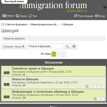
Быстрый поиск
Меню
Поиск
Чат
Регистрация
Вход
Список форумов
Иммиграционные форумы | Immigration forums
Швеция
Швеция
ои
ск
Правила форума
Новая тема
62 темы
1
2
Объявления
Семейное право в Швеции
Последнее сообщение
ari78
«
02 мар 2026, 17:01
Ответы:
11
Новости Швеции.
Последнее сообщение
Криксёнок
«
22 авг 2018, 17:57
Ответы:
53
1
2
3
4
Информация о получении убежища в Швеции.
Последнее сообщение
голубушка
«
29 сен 2014, 21:12
Ответы:
19
1
2