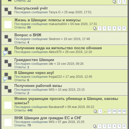
Ответы:
22
1
2
Консульский учёт
Последнее сообщение
Tanya G
«
25 мар 2020, 17:51
Жизнь в Швеции: плюсы и минусы
Последнее сообщение
makasha564
«
04 янв 2020, 17:31
Ответы:
80
1
2
3
4
5
6
Вопрос о ВНЖ
Последнее сообщение
Sindrom
«
19 окт 2019, 17:48
Ответы:
4
Получение вида на жительство после обчения
Последнее сообщение
Aleks975
«
28 сен 2019, 12:18
Гражданство Швеции
Последнее сообщение
olle
«
15 сен 2019, 09:26
Ответы:
1
В Швецию через asyl
Последнее сообщение
fregat222
«
17 апр 2019, 12:45
Ответы:
6
Получение рабочей визы
Последнее сообщение
WIS
«
10 апр 2019, 23:15
Ответы:
2
Можно украинцам просить убежище в Швеции, каковы
шансы?
Последнее сообщение
Barabanoff
«
09 янв 2019, 00:22
Ответы:
446
1
…
27
28
29
30
ВНЖ Швеции для граждан ЕС и СНГ
Последнее сообщение
WIS
«
07 дек 2018, 15:25
Ответы:
79
1
2
3
4
5
6