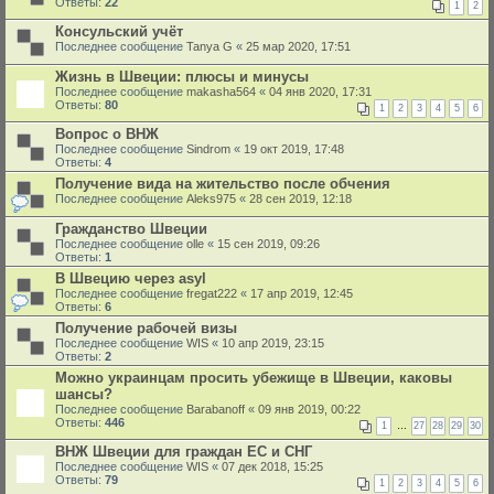
Ответы:
22
1
2
Консульский учёт
Последнее сообщение
Tanya G
«
25 мар 2020, 17:51
Жизнь в Швеции: плюсы и минусы
Последнее сообщение
makasha564
«
04 янв 2020, 17:31
Ответы:
80
1
2
3
4
5
6
Вопрос о ВНЖ
Последнее сообщение
Sindrom
«
19 окт 2019, 17:48
Ответы:
4
Получение вида на жительство после обчения
Последнее сообщение
Aleks975
«
28 сен 2019, 12:18
Гражданство Швеции
Последнее сообщение
olle
«
15 сен 2019, 09:26
Ответы:
1
В Швецию через asyl
Последнее сообщение
fregat222
«
17 апр 2019, 12:45
Ответы:
6
Получение рабочей визы
Последнее сообщение
WIS
«
10 апр 2019, 23:15
Ответы:
2
Можно украинцам просить убежище в Швеции, каковы
шансы?
Последнее сообщение
Barabanoff
«
09 янв 2019, 00:22
Ответы:
446
1
…
27
28
29
30
ВНЖ Швеции для граждан ЕС и СНГ
Последнее сообщение
WIS
«
07 дек 2018, 15:25
Ответы:
79
1
2
3
4
5
6