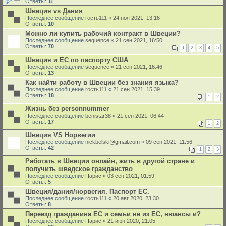
Ответы:
11
Швеция vs Дания
Последнее сообщение
гость111
«
24 ноя 2021, 13:16
Ответы:
10
Можно ли купить рабочий контракт в Швеции?
Последнее сообщение
sequence
«
21 сен 2021, 16:50
Ответы:
70
1
2
3
4
5
Швеция и ЕС по паспорту США
Последнее сообщение
sequence
«
21 сен 2021, 16:46
Ответы:
13
Как найти работу в Швеции без знания языка?
Последнее сообщение
гость111
«
21 сен 2021, 15:39
Ответы:
18
1
2
Жизнь без personnummer
Последнее сообщение
benistar38
«
21 сен 2021, 06:44
Ответы:
17
1
2
Швеция VS Норвегии
Последнее сообщение
nickbelski@gmail.com
«
09 сен 2021, 11:56
Ответы:
42
1
2
3
Работать в Швеции онлайн, жить в другой стране и
получить шведское гражданство
Последнее сообщение
Парис
«
03 сен 2021, 01:59
Ответы:
5
Швеция/дания/норвегия. Паспорт ЕС.
Последнее сообщение
гость111
«
20 авг 2020, 23:30
Ответы:
8
Переезд гражданина ЕС и семьи не из ЕС, нюансы и?
Последнее сообщение
Парис
«
21 июн 2020, 21:05