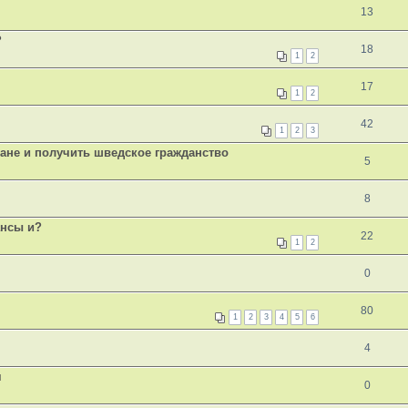
13
?
18
1
2
17
1
2
42
1
2
3
ране и получить шведское гражданство
5
8
ансы и?
22
1
2
0
80
1
2
3
4
5
6
4
я
0