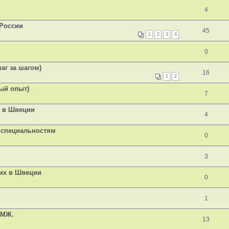
4
России
45
1
2
3
4
0
аг за шагом)
16
1
2
ый опыт)
7
й в Швеции
4
 специальностям
0
3
их в Швеции
0
1
ПМЖ.
13