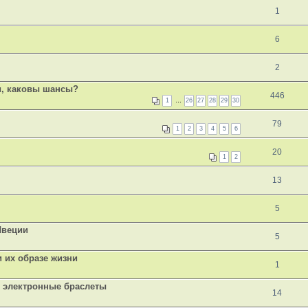
1
6
2
и, каковы шансы?
446
1
…
26
27
28
29
30
79
1
2
3
4
5
6
20
1
2
13
5
Швеции
5
и их образе жизни
1
 электронные браслеты
14