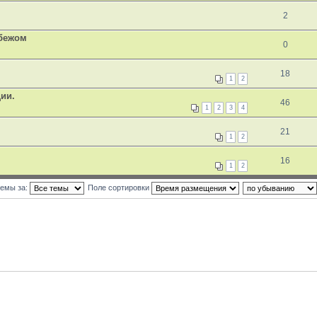
2
убежом
0
18
1
2
ии.
46
1
2
3
4
21
1
2
16
1
2
темы за:
Поле сортировки