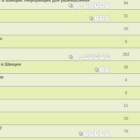
ся в Швеции. Информация для размышления
94
1
…
3
4
5
6
7
31
1
2
3
10
о
6
262
1
…
14
15
16
17
18
 в Швеции
26
1
2
ии
4
0
11
10
?
70
1
2
3
4
5