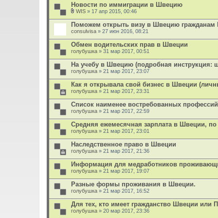
л
Новости по иммиграции в Швецию
н
о
и
WIS
» 17 апр 2015, 00:46
ж
В
я
е
л
Поможем открыть визу в Швецию гражданам 
н
о
consulvisa
и
» 27 июн 2016, 08:21
ж
я
е
Обмен водительских прав в Швеции
н
голубушка
и
» 31 мар 2017, 00:51
я
На учебу в Швецию (подробная инструкция: ш
голубушка
» 21 мар 2017, 23:07
Как я открывала свой бизнес в Швеции (личн
голубушка
» 21 мар 2017, 23:31
Список наименее востребованныx професси
голубушка
» 21 мар 2017, 22:59
Средняя ежемесячная зарплата в Швеции, по
голубушка
» 21 мар 2017, 23:01
Наследственное право в Швеции
голубушка
» 21 мар 2017, 21:36
Информация для медработников проживающ
голубушка
» 21 мар 2017, 19:07
Разные формы проживания в Швеции.
голубушка
» 21 мар 2017, 16:52
Для тех, кто имеет гражданство Швеции или 
голубушка
» 20 мар 2017, 23:36