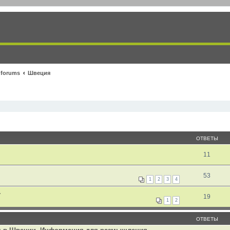
 forums
Швеция
ОТВЕТЫ
11
53
1
2
3
4
.
19
1
2
ОТВЕТЫ