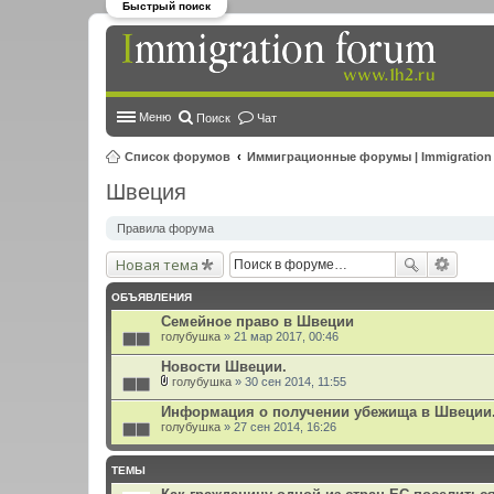
Быстрый поиск
Меню
Поиск
Чат
Список форумов
Иммиграционные форумы | Immigration
Швеция
Правила форума
Новая тема
ОБЪЯВЛЕНИЯ
Семейное право в Швеции
голубушка
» 21 мар 2017, 00:46
Новости Швеции.
голубушка
» 30 сен 2014, 11:55
В
л
Информация о получении убежища в Швеции
о
голубушка
» 27 сен 2014, 16:26
ж
е
н
ТЕМЫ
и
я