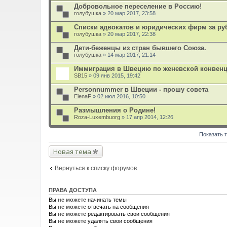
Добровольное переселение в Россию!
голубушка
» 20 мар 2017, 23:58
Списки адвокатов и юридических фирм за р
голубушка
» 20 мар 2017, 22:38
Дети-беженцы из стран бывшего Союза.
голубушка
» 14 мар 2017, 21:14
Иммиграция в Швецию по женевской конвенц
SB15
» 09 янв 2015, 19:42
Personnummer в Швеции - прошу совета
ElenaF
» 02 июл 2016, 10:50
Размышления о Родине!
Roza-Luxembuorg
» 17 апр 2014, 12:26
Показать 
Новая тема
Вернуться к списку форумов
ПРАВА ДОСТУПА
Вы
не можете
начинать темы
Вы
не можете
отвечать на сообщения
Вы
не можете
редактировать свои сообщения
Вы
не можете
удалять свои сообщения