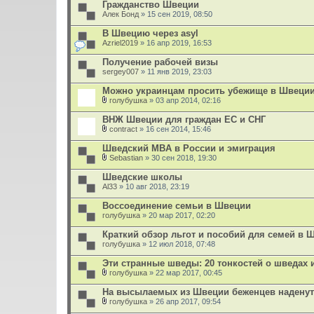
Гражданство Швеции
Алек Бонд
» 15 сен 2019, 08:50
В Швецию через asyl
Azriel2019
» 16 апр 2019, 16:53
Получение рабочей визы
sergey007
» 11 янв 2019, 23:03
Можно украинцам просить убежище в Швеци
голубушка
» 03 апр 2014, 02:16
В
л
ВНЖ Швеции для граждан ЕС и СНГ
о
contract
» 16 сен 2014, 15:46
ж
В
е
л
Шведский МBA в России и эмиграция
н
о
и
Sebastian
» 30 сен 2018, 19:30
ж
В
я
е
л
Шведские школы
н
о
Al33
и
» 10 авг 2018, 23:19
ж
я
е
Воссоединение семьи в Швеции
н
голубушка
и
» 20 мар 2017, 02:20
я
Краткий обзор льгот и пособий для семей в 
голубушка
» 12 июл 2018, 07:48
Эти странные шведы: 20 тонкостей о шведах 
голубушка
» 22 мар 2017, 00:45
В
л
На высылаемых из Швеции беженцев наденут
о
голубушка
» 26 апр 2017, 09:54
ж
В
е