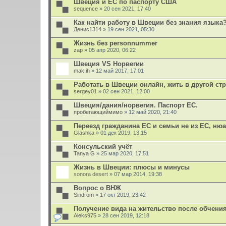
Швеция и ЕС по паспорту США
н
sequence
и
» 20 сен 2021, 17:40
я
Как найти работу в Швеции без знания языка
Денис1314
» 19 сен 2021, 05:30
Жизнь без personnummer
zap
» 05 апр 2020, 06:22
Швеция VS Норвегии
mak.ih
» 12 май 2017, 17:01
Работать в Швеции онлайн, жить в другой ст
sergey01
» 02 сен 2021, 12:00
Швеция/дания/норвегия. Паспорт ЕС.
пробегающиймимо
» 12 май 2020, 21:40
Переезд гражданина ЕС и семьи не из ЕС, ню
Glashka
» 01 дек 2019, 13:15
Консульский учёт
Tanya G
» 25 мар 2020, 17:51
Жизнь в Швеции: плюсы и минусы
sonora desert
» 07 мар 2014, 19:38
Вопрос о ВНЖ
Sindrom
» 17 окт 2019, 23:42
Получение вида на жительство после обчени
Aleks975
» 28 сен 2019, 12:18