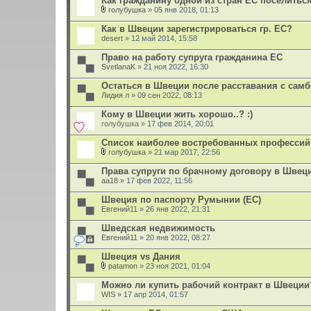
Как гражданину одной из стран ЕС поселить
голубушка
» 05 янв 2018, 01:13
В
л
Как в Швеции зарегистрироваться гр. ЕС?
о
desert
» 12 май 2014, 15:58
ж
е
Право на работу супруга гражданина ЕС
н
SvetlanaK
и
» 21 ноя 2022, 16:30
я
Остаться в Швеции после расставания с самб
Лидия л
» 09 сен 2022, 08:13
Кому в Швеции жить хорошо..? :)
голубушка
» 17 фев 2014, 20:01
Список наиболее востребованных профессий
голубушка
» 21 мар 2017, 22:56
В
л
Права супруги по брачному договору в Швец
о
aa18
» 17 фев 2022, 11:56
ж
е
Швеция по паспорту Румынии (ЕС)
н
Евгений11
и
» 26 янв 2022, 21:31
я
Шведская недвижимость
Евгений11
» 20 янв 2022, 08:27
Швеция vs Дания
patamon
» 23 ноя 2021, 01:04
В
л
Можно ли купить рабочий контракт в Швеции
о
WIS
» 17 апр 2014, 01:57
ж
е