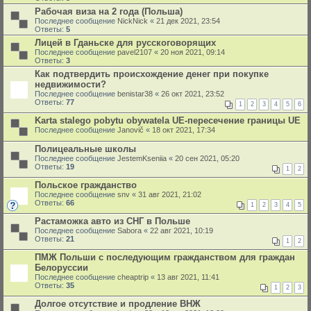
Рабочая виза на 2 года (Польша)
Последнее сообщение
NickNick
«
21 дек 2021, 23:54
Ответы:
5
Лицей в Гданьске для русскоговорящих
Последнее сообщение
pavel2107
«
20 ноя 2021, 09:14
Ответы:
3
Как подтвердить происхождение денег при покупке
недвижимости?
Последнее сообщение
benistar38
«
26 окт 2021, 23:52
Ответы:
77
1
2
3
4
5
6
Karta stalego pobytu obywatela UE-пересечение границы UE
Последнее сообщение
Janovič
«
18 окт 2021, 17:34
Полицеальные школы
Последнее сообщение
JestemKseniia
«
20 сен 2021, 05:20
Ответы:
19
1
2
Польское гражданство
Последнее сообщение
snv
«
31 авг 2021, 21:02
Ответы:
66
1
2
3
4
5
Растаможка авто из СНГ в Польше
Последнее сообщение
Sabora
«
22 авг 2021, 10:19
Ответы:
21
1
2
ПМЖ Польши с последующим гражданством для граждан
Белоруссии
Последнее сообщение
cheaptrip
«
13 авг 2021, 11:41
Ответы:
35
1
2
3
Долгое отсутствие и продление ВНЖ