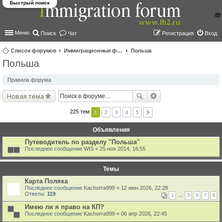
Быстрый поиск
Меню
Поиск
Чат
Регистрация
Вход
Список форумов
Иммиграционные форумы | Immigration forums
Польша
Польша
ои
ск
Правила форума
Новая тема
225 тем
1
2
3
4
5
Объявления
Путеводитель по разделу "Польша"
Последнее сообщение
WIS
«
25 ноя 2014, 16:55
Темы
Карта Поляка
Последнее сообщение
Kachorra999
«
12 июн 2026, 22:28
Ответы:
119
1
…
5
6
7
8
Имею ли я право на КП?
Последнее сообщение
Kachorra999
«
06 апр 2026, 22:45