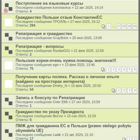
Поступление на языковые курсы
Последнее сообщение
koronavirus
«
12 авг 2025, 14:14
Ответы:
4
Гражданство Польши отзыв КонстантинЕС
Последнее сообщение
ТРОЛЛЬ
«
27 июл 2025, 16:12
Ответы:
294
1
…
17
18
19
20
Репатриация и гражданство
Последнее сообщение
GrayBrick
«
20 июл 2025, 13:00
Репатриация - вопросы
Последнее сообщение
RuslanG01
«
21 фев 2025, 12:56
Ответы:
2
Польские корни-очень нужна помощь знатоков!!!
Последнее сообщение
ego-r
«
13 фев 2025, 13:46
Ответы:
75
1
2
3
4
5
6
Получение карты поляка. Рассказ о личном опыте
(найдено на просторах интернета)
Последнее сообщение
Dmitry_N
«
10 фев 2025, 20:02
Ответы:
54
1
2
3
4
Запись к Консулу по Репатриации
Последнее сообщение
Олег ЕКБ
«
27 окт 2024, 13:59
Ответы:
1
Гражданство по указу Президента
Последнее сообщение
Bezviz
«
15 сен 2024, 13:29
Ответы:
6
ПМЖ для гражданина ЕС в Польше (prawo stelego pobytu
obywatela UE)
Последнее сообщение
Ladik
«
21 авг 2024, 21:10
Ответы:
17
1
2