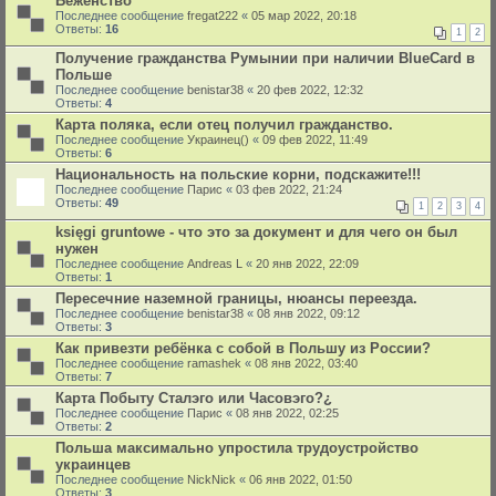
Беженство
Последнее сообщение
fregat222
«
05 мар 2022, 20:18
Ответы:
16
1
2
Получение гражданства Румынии при наличии BlueCard в
Польше
Последнее сообщение
benistar38
«
20 фев 2022, 12:32
Ответы:
4
Карта поляка, если отец получил гражданство.
Последнее сообщение
Украинец()
«
09 фев 2022, 11:49
Ответы:
6
Национальность на польские корни, подскажите!!!
Последнее сообщение
Парис
«
03 фев 2022, 21:24
Ответы:
49
1
2
3
4
księgi gruntowe - что это за документ и для чего он был
нужен
Последнее сообщение
Andreas L
«
20 янв 2022, 22:09
Ответы:
1
Пересечние наземной границы, нюансы переезда.
Последнее сообщение
benistar38
«
08 янв 2022, 09:12
Ответы:
3
Как привезти ребёнка с собой в Польшу из России?
Последнее сообщение
ramashek
«
08 янв 2022, 03:40
Ответы:
7
Карта Побыту Сталэго или Часовэго?¿
Последнее сообщение
Парис
«
08 янв 2022, 02:25
Ответы:
2
Польша максимально упростила трудоустройство
украинцев
Последнее сообщение
NickNick
«
06 янв 2022, 01:50
Ответы:
3