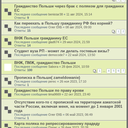
Гражданство Польши через брак с поляком для гражданки
ЕС
Последнее сообщение
benistar38
«
11 авг 2024, 15:14
Ответы:
9
Как переехать в Польшу гражданину РФ без корней?
Последнее сообщение
Олег ЕКБ
«
08 авг 2024, 09:00
Ответы:
15
1
2
ВНЖ Польши гражданину ЕС
Последнее сообщение
glad674
«
29 июл 2024, 21:59
Ответы:
14
Студент вуза РП - может ли делать гостевые визы?
Последнее сообщение
democode7
«
22 май 2024, 13:50
ВНЖ, ПМЖ, гражданство Польши
Последнее сообщение
Sabora
«
28 фев 2024, 10:59
Ответы:
100
1
…
4
5
6
7
Прописка в Польше( zameldowanie)
Последнее сообщение
perec
«
26 ноя 2023, 17:10
Ответы:
1
Гражданство Польши по праву крови
Последнее сообщение
tima9669
«
22 окт 2023, 23:40
Отсутствие кого-то с пропиской на территории азиатской
части России, включая меня, на момент до 1 января 2001
года
Последнее сообщение
Олег ЕКБ
«
06 май 2023, 06:49
Ответы:
1
Карта поляка по репрессированному прадеду
Последнее сообщение
Парис
«
26 фев 2023, 20:28