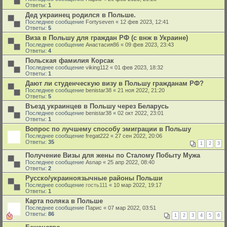
Ответы:
1
Дед украинец родился в Польше.
Последнее сообщение
Fortyseven
«
12 фев 2023, 12:41
Ответы:
5
Виза в Польшу для граждан РФ (с внж в Украине)
Последнее сообщение
Анастасия86
«
09 фев 2023, 23:43
Ответы:
4
Польская фамилия Корсак
Последнее сообщение
viking112
«
01 фев 2023, 18:32
Ответы:
1
Дают ли студенческую визу в Польшу гражданам РФ?
Последнее сообщение
benistar38
«
21 ноя 2022, 21:20
Ответы:
5
Въезд украинцев в Польшу через Беларусь
Последнее сообщение
benistar38
«
02 окт 2022, 23:01
Ответы:
1
Вопрос по лучшему способу эмиграции в Польшу
Последнее сообщение
fregat222
«
27 сен 2022, 20:06
Ответы:
35
1
2
3
Получение Визы для жены по Сталому Побыту Мужа
Последнее сообщение
Asnap
«
25 апр 2022, 08:40
Ответы:
2
Русско/украиноязычные районы Польши
Последнее сообщение
гость111
«
10 мар 2022, 19:17
Ответы:
1
Карта поляка в Польше
Последнее сообщение
Парис
«
07 мар 2022, 03:51
Ответы:
86
1
2
3
4
5
6