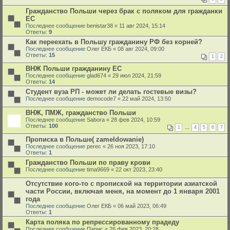
Гражданство Польши через брак с поляком для гражданки
ЕС
Последнее сообщение
benistar38
«
11 авг 2024, 15:14
Ответы:
9
Как переехать в Польшу гражданину РФ без корней?
Последнее сообщение
Олег ЕКБ
«
08 авг 2024, 09:00
Ответы:
15
1
2
ВНЖ Польши гражданину ЕС
Последнее сообщение
glad674
«
29 июл 2024, 21:59
Ответы:
14
Студент вуза РП - может ли делать гостевые визы?
Последнее сообщение
democode7
«
22 май 2024, 13:50
ВНЖ, ПМЖ, гражданство Польши
Последнее сообщение
Sabora
«
28 фев 2024, 10:59
Ответы:
100
1
…
4
5
6
7
Прописка в Польше( zameldowanie)
Последнее сообщение
perec
«
26 ноя 2023, 17:10
Ответы:
1
Гражданство Польши по праву крови
Последнее сообщение
tima9669
«
22 окт 2023, 23:40
Отсутствие кого-то с пропиской на территории азиатской
части России, включая меня, на момент до 1 января 2001
года
Последнее сообщение
Олег ЕКБ
«
06 май 2023, 06:49
Ответы:
1
Карта поляка по репрессированному прадеду
Последнее сообщение
Парис
«
26 фев 2023, 20:28