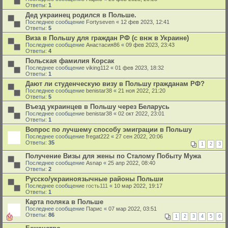
Ответы:
1
Дед украинец родился в Польше.
Последнее сообщение
Fortyseven
«
12 фев 2023, 12:41
Ответы:
5
Виза в Польшу для граждан РФ (с внж в Украине)
Последнее сообщение
Анастасия86
«
09 фев 2023, 23:43
Ответы:
4
Польская фамилия Корсак
Последнее сообщение
viking112
«
01 фев 2023, 18:32
Ответы:
1
Дают ли студенческую визу в Польшу гражданам РФ?
Последнее сообщение
benistar38
«
21 ноя 2022, 21:20
Ответы:
5
Въезд украинцев в Польшу через Беларусь
Последнее сообщение
benistar38
«
02 окт 2022, 23:01
Ответы:
1
Вопрос по лучшему способу эмиграции в Польшу
Последнее сообщение
fregat222
«
27 сен 2022, 20:06
Ответы:
35
1
2
3
Получение Визы для жены по Сталому Побыту Мужа
Последнее сообщение
Asnap
«
25 апр 2022, 08:40
Ответы:
2
Русско/украиноязычные районы Польши
Последнее сообщение
гость111
«
10 мар 2022, 19:17
Ответы:
1
Карта поляка в Польше
Последнее сообщение
Парис
«
07 мар 2022, 03:51
Ответы:
86
1
2
3
4
5
6