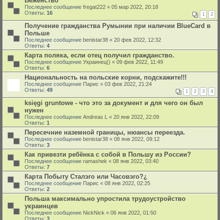
Беженство
Последнее сообщение
fregat222
«
05 мар 2022, 20:18
Ответы:
16
1
2
Получение гражданства Румынии при наличии BlueCard в
Польше
Последнее сообщение
benistar38
«
20 фев 2022, 12:32
Ответы:
4
Карта поляка, если отец получил гражданство.
Последнее сообщение
Украинец()
«
09 фев 2022, 11:49
Ответы:
6
Национальность на польские корни, подскажите!!!
Последнее сообщение
Парис
«
03 фев 2022, 21:24
Ответы:
49
1
2
3
4
księgi gruntowe - что это за документ и для чего он был
нужен
Последнее сообщение
Andreas L
«
20 янв 2022, 22:09
Ответы:
1
Пересечние наземной границы, нюансы переезда.
Последнее сообщение
benistar38
«
08 янв 2022, 09:12
Ответы:
3
Как привезти ребёнка с собой в Польшу из России?
Последнее сообщение
ramashek
«
08 янв 2022, 03:40
Ответы:
7
Карта Побыту Сталэго или Часовэго?¿
Последнее сообщение
Парис
«
08 янв 2022, 02:25
Ответы:
2
Польша максимально упростила трудоустройство
украинцев
Последнее сообщение
NickNick
«
06 янв 2022, 01:50
Ответы:
3