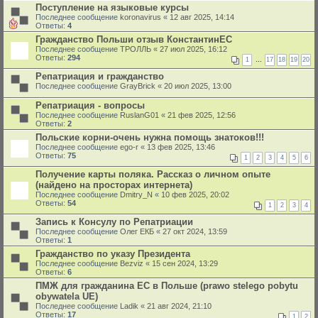
Поступление на языковые курсы
Последнее сообщение
koronavirus
«
12 авг 2025, 14:14
Ответы:
4
Гражданство Польши отзыв КонстантинЕС
Последнее сообщение
ТРОЛЛЬ
«
27 июл 2025, 16:12
Ответы:
294
1
…
17
18
19
20
Репатриация и гражданство
Последнее сообщение
GrayBrick
«
20 июл 2025, 13:00
Репатриация - вопросы
Последнее сообщение
RuslanG01
«
21 фев 2025, 12:56
Ответы:
2
Польские корни-очень нужна помощь знатоков!!!
Последнее сообщение
ego-r
«
13 фев 2025, 13:46
Ответы:
75
1
2
3
4
5
6
Получение карты поляка. Рассказ о личном опыте
(найдено на просторах интернета)
Последнее сообщение
Dmitry_N
«
10 фев 2025, 20:02
Ответы:
54
1
2
3
4
Запись к Консулу по Репатриации
Последнее сообщение
Олег ЕКБ
«
27 окт 2024, 13:59
Ответы:
1
Гражданство по указу Президента
Последнее сообщение
Bezviz
«
15 сен 2024, 13:29
Ответы:
6
ПМЖ для гражданина ЕС в Польше (prawo stelego pobytu
obywatela UE)
Последнее сообщение
Ladik
«
21 авг 2024, 21:10
Ответы:
17
1
2