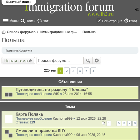
Быстрый поиск
Меню
Поиск
Чат
Регистрация
Вход
Список форумов
Иммиграционные форумы | Immigration forums
Польша
Польша
ои
ск
Правила форума
Новая тема
225 тем
1
2
3
4
5
Объявления
Путеводитель по разделу "Польша"
Последнее сообщение
WIS
«
25 ноя 2014, 16:55
Темы
Карта Поляка
Последнее сообщение
Kachorra999
«
12 июн 2026, 22:28
Ответы:
119
1
…
5
6
7
8
Имею ли я право на КП?
Последнее сообщение
Kachorra999
«
06 апр 2026, 22:45