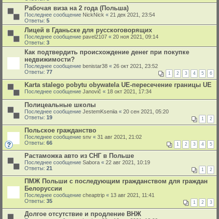
Рабочая виза на 2 года (Польша)
Последнее сообщение
NickNick
«
21 дек 2021, 23:54
Ответы:
5
Лицей в Гданьске для русскоговорящих
Последнее сообщение
pavel2107
«
20 ноя 2021, 09:14
Ответы:
3
Как подтвердить происхождение денег при покупке
недвижимости?
Последнее сообщение
benistar38
«
26 окт 2021, 23:52
Ответы:
77
1
2
3
4
5
6
Karta stalego pobytu obywatela UE-пересечение границы UE
Последнее сообщение
Janovič
«
18 окт 2021, 17:34
Полицеальные школы
Последнее сообщение
JestemKseniia
«
20 сен 2021, 05:20
Ответы:
19
1
2
Польское гражданство
Последнее сообщение
snv
«
31 авг 2021, 21:02
Ответы:
66
1
2
3
4
5
Растаможка авто из СНГ в Польше
Последнее сообщение
Sabora
«
22 авг 2021, 10:19
Ответы:
21
1
2
ПМЖ Польши с последующим гражданством для граждан
Белоруссии
Последнее сообщение
cheaptrip
«
13 авг 2021, 11:41
Ответы:
35
1
2
3
Долгое отсутствие и продление ВНЖ