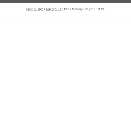
Time: 0.032s
|
Queries: 11
| Peak Memory Usage: 8.29 МБ