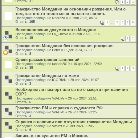
Ответы:
31
1
2
3
Гражданство Молдавии на основании рождения. Или о
том, как кто-то точно меня пытается нагреть.
Последнее сообщение
lxndrczc
«
20 янв 2025, 08:54
Ответы:
105
1
…
5
6
7
8
Восстановление документов в Молдове
Последнее сообщение
La_Chiave
«
03 янв 2025, 17:02
Ответы:
19
1
2
Гражданство Молдавии без основания рождения
Последнее сообщение
Peter
«
15 дек 2024, 17:21
Ответы:
8
Сроки рассмотрения заявлений
Последнее сообщение
taneab2010
«
10 дек 2024, 22:50
Ответы:
38
1
2
3
Гражданство Молдовы по маме
Последнее сообщение
IGORIAN
«
29 ноя 2024, 10:07
Ответы:
3
Необходим ли паспорт или св-во о смерти при наличии
СОР?
Последнее сообщение
VitALIVe
«
26 ноя 2024, 22:51
Ответы:
6
Гражданство РМ и справка о судимости РФ
Последнее сообщение
VitALIVe
«
26 ноя 2024, 22:25
Ответы:
3
Справка о наличии или отсутствии гражданства Молдовы
Последнее сообщение
VitaliY!
«
28 окт 2024, 21:05
Ответы:
6
Запись в консульство РМ в Москве.