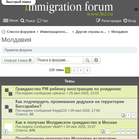
Быстрый поиск
Меню
Поиск
Чат
Регистрация
Вход
Список форумов
Иммиграционные форумы | Immigration forums
Другие страны и вопросы Шенгена
Молдавия
Молдавия
ои
ск
Правила форума
Новая тема
133 темы
1
2
3
Темы
Гражданство РМ ребенку иностранцев по рождению
Последнее сообщение
vpisaruc
«
25 июл 2026, 13:03
Как подтвердить проживание дедушки на территории
Бессарабии?
Последнее сообщение
fregat222
«
09 июл 2026, 17:06
Ответы:
20
1
2
Как я получаю Молдавское гражданство в Москве
Последнее сообщение
VitaliY!
«
04 июн 2026, 15:07
Ответы:
676
1
…
43
44
45
46
Приобретение гражданства Молдавии вследствие