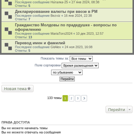
Последнее сообщение
Наталка-25
«
27 янв 2024, 08:38
Ответы:
5
Декларироввание валюты при ввозе в РМ
Последнее сообщение
Bezviz
«
16 янв 2024, 22:38
Ответы:
7
Гражданство Молдовы по прадедушке - вопросы по
оформлению
Последнее сообщение
MariaToro2024
«
10 дек 2023, 12:57
Ответы:
13
Перевод имен и фамилий
Последнее сообщение
GitAlex
«
24 ноя 2023, 16:08
Ответы:
5
Показать темы за:
Поле сортировки
Новая тема
133 темы
1
2
3
Перейти
ПРАВА ДОСТУПА
Вы
не можете
начинать темы
Вы
не можете
отвечать на сообщения