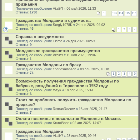
признания
Последнее сообщение
VitaliY!
«
06 май 2026, 11:33
Ответы:
1730
1
…
113
114
115
116
Гражданство Молдавии и судимость.
Последнее сообщение
Sergiy1978K
«
24 янв 2026, 04:02
Ответы:
46
1
2
3
4
Справка о несудимости
Последнее сообщение
Flame
«
24 дек 2025, 00:59
Ответы:
9
Молдавское гражаданство преимущество
Последнее сообщение
VitaliY!
«
15 ноя 2025, 19:04
Ответы:
1
Гражданство Молдовы по браку
Последнее сообщение
charlesmanson
«
09 сен 2025, 10:18
Ответы:
74
1
2
3
4
5
Возможность получения гражданства Молдовы по
бабушке, рождённой в Тирасполе в 1932 году
Последнее сообщение
tosyk
«
18 авг 2025, 15:41
Ответы:
6
Стоит ли пробовать получить гражданство Молдавии по
предкам?
Последнее сообщение
RomanRezerv
«
16 авг 2025, 21:47
Ответы:
7
Оплата пошлины в посольстве Молдовы в Москве.
Последнее сообщение
KrutoiBobr
«
02 авг 2025, 14:07
Гражданство Молдавии
Последнее сообщение
VitaliY!
«
28 июл 2025, 09:46
Ответы:
335