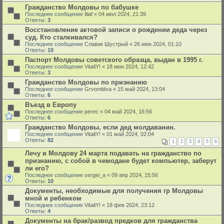
Гражданство Молдовы по бабушке
Последнее сообщение
Iliaf
«
04 июл 2024, 21:39
Ответы:
3
Восстановление актовой записи о рождении деда через
суд. Кто сталкивался?
Последнее сообщение
Славик Шустрый
«
26 июн 2024, 01:10
Ответы:
10
Паспорт Молдовы советского образца, выдан в 1995 г.
Последнее сообщение
VitaliY!
«
18 июн 2024, 12:42
Ответы:
3
Гражданство Молдовы по признанию
Последнее сообщение
Grvomldva
«
15 май 2024, 13:04
Ответы:
6
Въезд в Европу
Последнее сообщение
perec
«
04 май 2024, 16:56
Ответы:
6
Гражданство Молдовы, если дед молдаванин.
Последнее сообщение
VitaliY!
«
01 май 2024, 02:04
Ответы:
82
1
2
3
4
5
6
Лечу в Молдову 24 марта подавать на гражданство по
признанию, с собой в чемодане будет компьютер, заберут
ли его?
Последнее сообщение
sergei_a
«
09 апр 2024, 15:56
Ответы:
10
Документы, необходимые для получения гр Молдовы
мной и ребенком
Последнее сообщение
VitaliY!
«
18 фев 2024, 23:12
Ответы:
4
Документы на брак/развод предков для гражданства