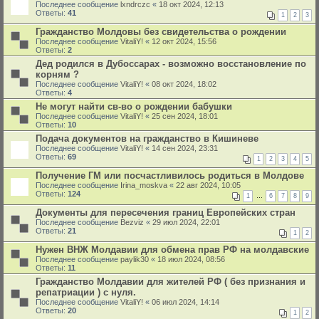
Последнее сообщение
lxndrczc
«
18 окт 2024, 12:13
Ответы:
41
1
2
3
Гражданство Молдовы без свидетельства о рождении
Последнее сообщение
VitaliY!
«
12 окт 2024, 15:56
Ответы:
2
Дед родился в Дубоссарах - возможно восстановление по
корням ?
Последнее сообщение
VitaliY!
«
08 окт 2024, 18:02
Ответы:
4
Не могут найти св-во о рождении бабушки
Последнее сообщение
VitaliY!
«
25 сен 2024, 18:01
Ответы:
10
Подача документов на гражданство в Кишиневе
Последнее сообщение
VitaliY!
«
14 сен 2024, 23:31
Ответы:
69
1
2
3
4
5
Получение ГМ или посчастливилось родиться в Молдове
Последнее сообщение
Irina_moskva
«
22 авг 2024, 10:05
Ответы:
124
1
…
6
7
8
9
Документы для пересечения границ Европейских стран
Последнее сообщение
Bezviz
«
29 июл 2024, 22:01
Ответы:
21
1
2
Нужен ВНЖ Молдавии для обмена прав РФ на молдавские
Последнее сообщение
paylik30
«
18 июл 2024, 08:56
Ответы:
11
Гражданство Молдавии для жителей РФ ( без признания и
репатриации ) с нуля.
Последнее сообщение
VitaliY!
«
06 июл 2024, 14:14
Ответы:
20
1
2