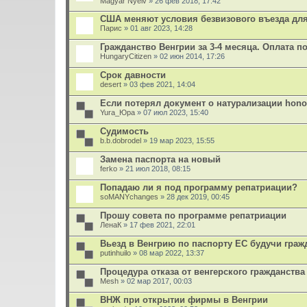
Magyar Nyelv
» 26 фев 2018, 17:42
США меняют условия безвизового въезда для
Парис
» 01 авг 2023, 14:28
Гражданство Венгрии за 3-4 месяца. Оплата по
HungaryCitizen
» 02 июн 2014, 17:26
Срок давности
desert
» 03 фев 2021, 14:04
Если потерял документ о натурализации honosí
Yura_Юра
» 07 июл 2023, 15:40
Судимость
b.b.dobrodel
» 19 мар 2023, 15:55
Замена паспорта на новый
ferko
» 21 июл 2018, 08:15
Попадаю ли я под программу репатриации?
soMANYchanges
» 28 дек 2019, 00:45
Прошу совета по программе репатриации
ЛенаК
» 17 фев 2021, 22:01
Вьезд в Венгрию по паспорту ЕС будучи гра
putinhuilo
» 08 мар 2022, 13:37
Процедура отказа от венгерского гражданства
Mesh
» 02 мар 2017, 00:03
ВНЖ при открытии фирмы в Венгрии