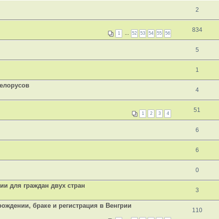
2
834
1
…
52
53
54
55
56
5
1
Белорусов
4
51
1
2
3
4
6
6
0
ии для граждан двух стран
3
рождении, браке и регистрация в Венгрии
110