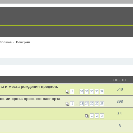
 forums
Венгрия
ОТВЕТЫ
ты и места рождения предков.
548
1
…
33
34
35
36
37
чении срока прежнего паспорта
398
1
…
23
24
25
26
27
34
1
2
3
8