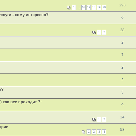
298
1
…
16
17
18
19
20
слуги - кому интересно?
0
28
1
2
2
7
2
2
и?
5
 как все проходит ?!
0
24
1
2
грии
58
1
2
3
4