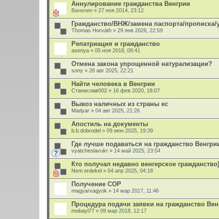
Аннулирование гражданства Венгрии
Ванилин
» 27 ноя 2014, 23:12
Гражданство/ВНЖ/замена паспорта/прописка/у
Thomas Horváth
» 29 янв 2026, 22:59
Репатриация и гражданство
asenya
» 05 ноя 2018, 09:41
Отмена закона упрощенной натурализации?
sony
» 28 авг 2025, 22:21
Найти человека в Венгрии
Станислав002
» 16 фев 2020, 18:07
Вывоз наличных из страны ес
Madyar
» 04 авг 2025, 21:26
Апостиль на документы
b.b.dobrodel
» 09 июн 2025, 19:39
Где лучше подаваться на гражданство Венгри
vyatcheslavukr
» 14 май 2025, 23:54
Кто получал недавно венгерское гражданство))
Nem erdekel
» 04 апр 2025, 04:18
Получение СОР
magyarvagyok
» 14 мар 2017, 11:46
Процедура подачи заявки на гражданство Вен
mobayl77
» 09 мар 2018, 12:17