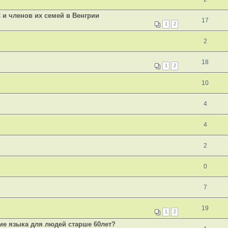
 и членов их семей в Венгрии
17
1
2
2
18
1
2
10
4
4
2
0
7
19
1
2
ие языка для людей старше 60лет?