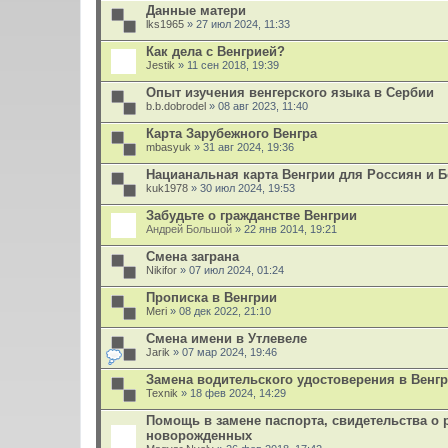
Данные матери
lks1965
» 27 июл 2024, 11:33
Как дела с Венгрией?
Jestik
» 11 сен 2018, 19:39
Опыт изучения венгерского языка в Сербии
b.b.dobrodel
» 08 авг 2023, 11:40
Карта Зарубежного Венгра
mbasyuk
» 31 авг 2024, 19:36
Нацианальная карта Венгрии для Россиян и 
kuk1978
» 30 июл 2024, 19:53
Забудьте о гражданстве Венгрии
Андрей Большой
» 22 янв 2014, 19:21
Смена заграна
Nikifor
» 07 июл 2024, 01:24
Прописка в Венгрии
Meri
» 08 дек 2022, 21:10
Смена имени в Утлевеле
Jarik
» 07 мар 2024, 19:46
Замена водительского удостоверения в Венгр
Texnik
» 18 фев 2024, 14:29
Помощь в замене паспорта, свидетельства о 
новорожденных