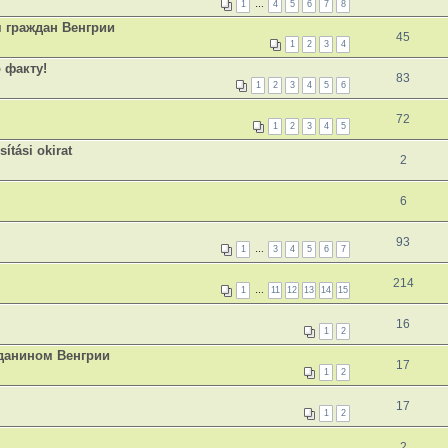
1
…
4
5
6
7
8
 граждан Венгрии
45
1
2
3
4
 факту!
83
1
2
3
4
5
6
72
1
2
3
4
5
tási okirat
2
6
93
1
…
3
4
5
6
7
214
1
…
11
12
13
14
15
16
1
2
жданином Венгрии
17
1
2
17
1
2
2