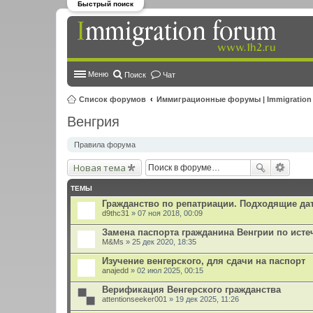
Быстрый поиск
Меню
Поиск
Чат
Список форумов
Иммиграционные форумы | Immigration
Венгрия
Правила форума
Новая тема
ТЕМЫ
Гражданство по репатриации. Подходящие да
d9thc31
» 07 ноя 2018, 00:09
Замена паспорта гражданина Венгрии по исте
M&Ms
» 25 дек 2020, 18:35
Изучение венгерского, для сдачи на паспорт
anajedd
» 02 июл 2025, 00:15
Верификация Венгерского гражданства
attentionseeker001
» 19 дек 2025, 11:26