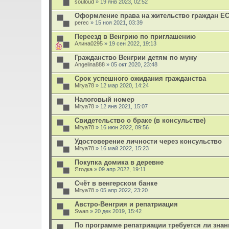
souloud
» 19 янв 2023, 02:52
Оформление права на жительство граждан ЕС
perec
» 15 ноя 2021, 03:39
Переезд в Венгрию по приглашению
Алина0295
» 19 сен 2022, 19:13
Гражданство Венгрии детям по мужу
Angelina888
» 05 окт 2020, 23:48
Срок успешного ожидания гражданства
Mitya78
» 12 мар 2020, 14:24
Налоговый номер
Mitya78
» 12 янв 2021, 15:07
Свидетельство о браке (в консульстве)
Mitya78
» 16 июн 2022, 09:56
Удостоверение личности через консульство
Mitya78
» 16 май 2022, 15:23
Покупка домика в деревне
Ягодка
» 09 апр 2022, 19:11
Счёт в венгерском банке
Mitya78
» 05 апр 2022, 23:20
Австро-Венгрия и репатриация
Swan
» 20 дек 2019, 15:42
По программе репатриации требуется ли знан